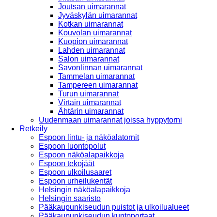
Joutsan uimarannat
Jyväskylän uimarannat
Kotkan uimarannat
Kouvolan uimarannat
Kuopion uimarannat
Lahden uimarannat
Salon uimarannat
Savonlinnan uimarannat
Tammelan uimarannat
Tampereen uimarannat
Turun uimarannat
Virtain uimarannat
Ähtärin uimarannat
Uudenmaan uimarannat joissa hyppytorni
Retkeily
Espoon lintu- ja näköalatornit
Espoon luontopolut
Espoon näköalapaikkoja
Espoon tekojäät
Espoon ulkoilusaaret
Espoon urheilukentät
Helsingin näköalapaikkoja
Helsingin saaristo
Pääkaupunkiseudun puistot ja ulkoilualueet
Pääkaupunkiseudun kuntoportaat