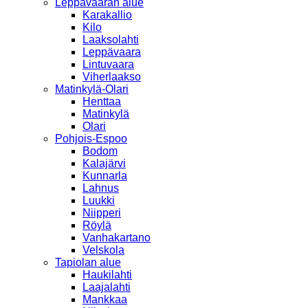
Leppävaaran alue
Karakallio
Kilo
Laaksolahti
Leppävaara
Lintuvaara
Viherlaakso
Matinkylä-Olari
Henttaa
Matinkylä
Olari
Pohjois-Espoo
Bodom
Kalajärvi
Kunnarla
Lahnus
Luukki
Niipperi
Röylä
Vanhakartano
Velskola
Tapiolan alue
Haukilahti
Laajalahti
Mankkaa