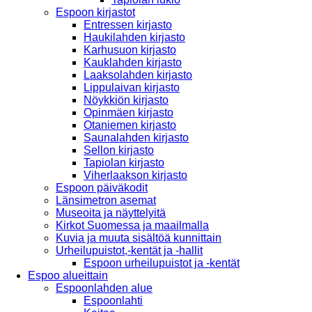
Espoon kirjastot
Entressen kirjasto
Haukilahden kirjasto
Karhusuon kirjasto
Kauklahden kirjasto
Laaksolahden kirjasto
Lippulaivan kirjasto
Nöykkiön kirjasto
Opinmäen kirjasto
Otaniemen kirjasto
Saunalahden kirjasto
Sellon kirjasto
Tapiolan kirjasto
Viherlaakson kirjasto
Espoon päiväkodit
Länsimetron asemat
Museoita ja näyttelyitä
Kirkot Suomessa ja maailmalla
Kuvia ja muuta sisältöä kunnittain
Urheilupuistot,-kentät ja -hallit
Espoon urheilupuistot ja -kentät
Espoo alueittain
Espoonlahden alue
Espoonlahti