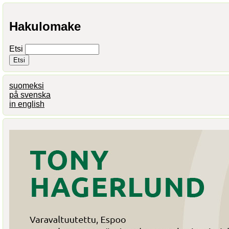
Hakulomake
Etsi
suomeksi
på svenska
in english