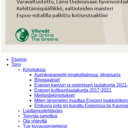
Etusivu
Tony
Kirjoituksia
Aurinkopaneelit omakotitalossa -blogisarja
Bloggaukset
Espoon kasvun ja oppimisen lautakunta 2021
Espoon kulttuurilautakunta 2017-2021
Mielipidekirjoitukset
Miten länsimetro muuttaa Espoon joukkoliiken
Elokuvia joita on kuvattu Espoossa tai Kaunia
Luottamustehtäväni
Tonysta sanottua
Ota yhteyttä
Tue kuvausprojekteja!