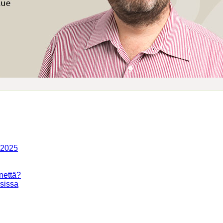
-2025
nettä?
isissa