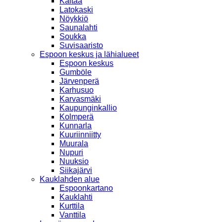
Kaitaa
Latokaski
Nöykkiö
Saunalahti
Soukka
Suvisaaristo
Espoon keskus ja lähialueet
Espoon keskus
Gumböle
Järvenperä
Karhusuo
Karvasmäki
Kaupunginkallio
Kolmperä
Kunnarla
Kuuriinniitty
Muurala
Nupuri
Nuuksio
Siikajärvi
Kauklahden alue
Espoonkartano
Kauklahti
Kurttila
Vanttila