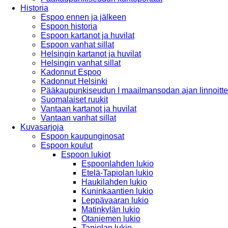
Historia
Espoo ennen ja jälkeen
Espoon historia
Espoon kartanot ja huvilat
Espoon vanhat sillat
Helsingin kartanot ja huvilat
Helsingin vanhat sillat
Kadonnut Espoo
Kadonnut Helsinki
Pääkaupunkiseudun I maailmansodan ajan linnoitte
Suomalaiset ruukit
Vantaan kartanot ja huvilat
Vantaan vanhat sillat
Kuvasarjoja
Espoon kaupunginosat
Espoon koulut
Espoon lukiot
Espoonlahden lukio
Etelä-Tapiolan lukio
Haukilahden lukio
Kuninkaantien lukio
Leppävaaran lukio
Matinkylän lukio
Otaniemen lukio
Tapiolan lukio