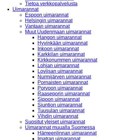
Tietoa verkkopalvelusta
Uimarannat
Espoon uimarannat
Helsingin uimarannat
Vantaan uimarannat
Muut Uudenmaan uimarannat
Hangon uimarannat
Hyvinkään uimarannat
Inkoon uimarannat
Karkkilan uimarannat
Kirkkonummen uimarannat
Lohjan uimarannat
Loviisan uimarannat
Nurmijärven uimarannat
Pornaisten uimarannat
Porvoon uimarannat
Raaseporin uimarannat
Sipoon uimarannat
Siuntion uimarannat
Tuusulan uimarannat
Vihdin uimarannat
Suositut yleiset uimarannat
Uimarannat muualla Suomessa
Hämeenlinnan uimarannat
Imatran uimarannat