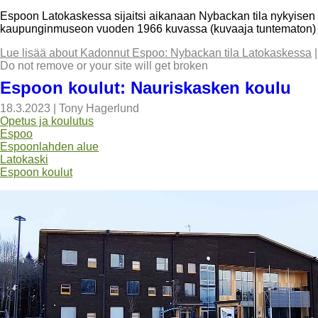
Espoon Latokaskessa sijaitsi aikanaan Nybackan tila nykyisen
kaupunginmuseon vuoden 1966 kuvassa (kuvaaja tuntematon) i
Lue lisää
about Kadonnut Espoo: Nybackan tila Latokaskessa
Do not remove or your site will get broken
Espoon koulut: Nauriskasken koulu
18.3.2023
|
Tony Hagerlund
Opetus ja koulutus
Espoo
Espoonlahden alue
Latokaski
Espoon koulut