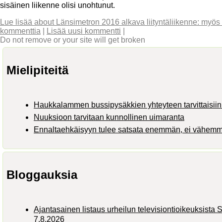
sisäinen liikenne olisi unohtunut.
Lue lisää
about Länsimetron 2016 alkava liityntäliikenne: myös
kommenttia
|
Lisää uusi kommentti
|
Do not remove or your site will get broken
Mielipiteitä
Haukkalammen bussipysäkkien yhteyteen tarvittaisiin 
Nuuksioon tarvitaan kunnollinen uimaranta
Ennaltaehkäisyyn tulee satsata enemmän, ei vähem
Bloggauksia
Ajantasainen listaus urheilun televisiontioikeuksist
7.8.2026