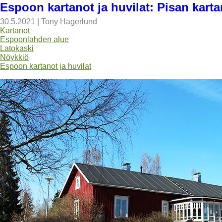
Espoon kartanot ja huvilat: Pisan kart
30.5.2021
|
Tony Hagerlund
Kartanot
Espoonlahden alue
Latokaski
Nöykkiö
Espoon kartanot ja huvilat