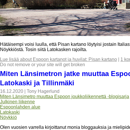
Hätäisempi voisi luulla, että Pisan kartano löytyisi jostain Ital
Nöykkiöstä. Tosin siitä Latokasken rajoilta.
Lue lisää
about Espoon kartanot ja huvilat: Pisan kartano
|
1 ko
Do not remove or your site will get broken
Miten Länsimetron jatke muuttaa Espoo
Latokaski ja Tillinmäki
16.12.2020
|
Tony Hagerlund
Miten Länsimetro muuttaa Espoon joukkoliikennettä -blogisarja
Julkinen liikenne
Espoonlahden alue
Latokaski
Nöykkiö
Olen vuosien varrella kirjoittanut monia bloggauksia ja mielipid