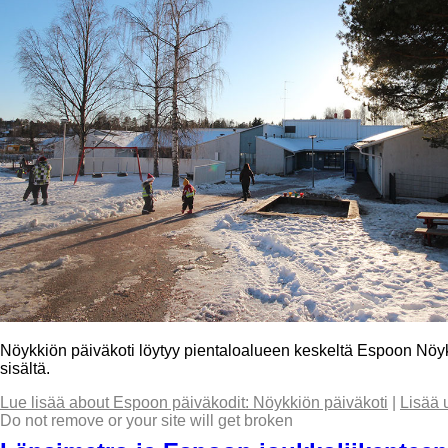
Nöykkiön päiväkoti löytyy pientaloalueen keskeltä Espoon Nöyk
sisältä.
Lue lisää
about Espoon päiväkodit: Nöykkiön päiväkoti
|
Lisää 
Do not remove or your site will get broken