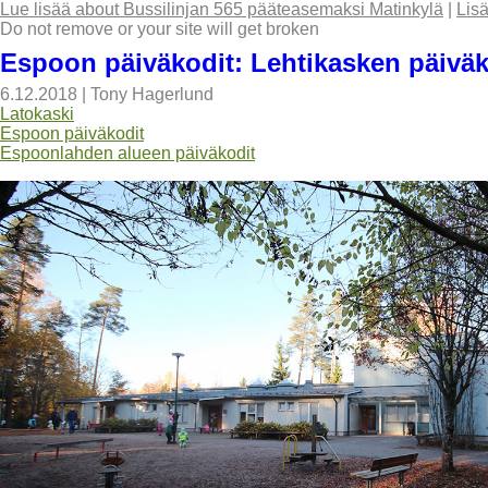
Lue lisää
about Bussilinjan 565 pääteasemaksi Matinkylä
|
Lis
Do not remove or your site will get broken
Espoon päiväkodit: Lehtikasken päiväk
6.12.2018
|
Tony Hagerlund
Latokaski
Espoon päiväkodit
Espoonlahden alueen päiväkodit