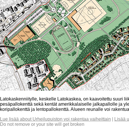
Latokaskenniitylle, keskelle Latokaskea, on kaavoitettu suuri lii
pesäpallokenttä sekä kentät amerikkalaiselle jalkapallolle ja ylei
koripallokenttä ja lentopallokenttä. Alueen reunalle voi rakentua
Lue lisää
about Urheilupuiston voi rakentaa vaiheittain
|
Lisää 
Do not remove or your site will get broken