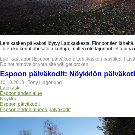
Lehtikasken päiväkoti löytyy Latokaskesta, Finnoontien lähelt
- olen kulkenut ohi satoja kertoja, mutten ole tajunnut, että piha
Lue lisää
about Espoon päiväkodit: Lehtikasken päiväkoti
|
Lis
Do not remove or your site will get broken
Espoon päiväkodit: Nöykkiön päiväkot
10.10.2018
|
Tony Hagerlund
Latokaski
Espoonlahden alue
Nöykkiö
Espoon päiväkodit
Espoonlahden alueen päiväkodit