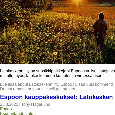
Latokaskenniitty on suosikkipaikkojani Espoossa. Iso, satoja vuos
minulle myös, latokaskelainen kun olen ja vieressä asun.
Lue lisää
about Latokaskenniitty, Espoo
|
Lisää uusi kommentti
Do not remove or your site will get broken
Espoon kauppakeskukset: Latokasken
23.8.2025
|
Tony Hagerlund
Espoo
Espoonlahden alue