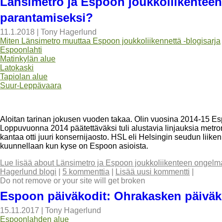
Länsimetro ja Espoon joukkoliikenteen 
parantamiseksi?
11.1.2018
|
Tony Hagerlund
Miten Länsimetro muuttaa Espoon joukkoliikennettä -blogisarja
Espoonlahti
Matinkylän alue
Latokaski
Tapiolan alue
Suur-Leppävaara
Aloitan tarinan jokusen vuoden takaa. Olin vuosina 2014-15 E
Loppuvuonna 2014 päätettäväksi tuli alustavia linjauksia metron
kantaa otti juuri konsernijaosto. HSL eli Helsingin seudun liiken
kuunnellaan kun kyse on Espoon asioista.
Lue lisää
about Länsimetro ja Espoon joukkoliikenteen ongelmat
Hagerlund blogi
|
5 kommenttia
|
Lisää uusi kommentti
|
Do not remove or your site will get broken
Espoon päiväkodit: Ohrakasken päiväk
15.11.2017
|
Tony Hagerlund
Espoonlahden alue