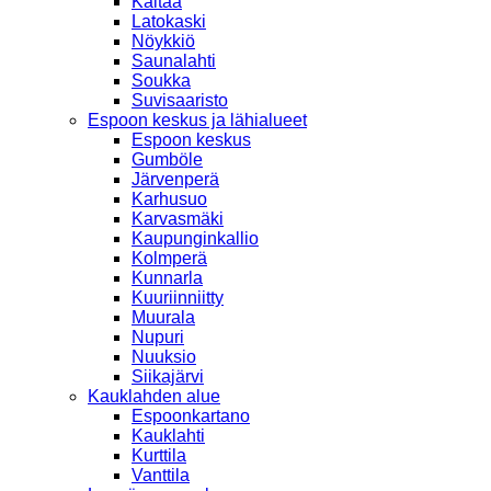
Kaitaa
Latokaski
Nöykkiö
Saunalahti
Soukka
Suvisaaristo
Espoon keskus ja lähialueet
Espoon keskus
Gumböle
Järvenperä
Karhusuo
Karvasmäki
Kaupunginkallio
Kolmperä
Kunnarla
Kuuriinniitty
Muurala
Nupuri
Nuuksio
Siikajärvi
Kauklahden alue
Espoonkartano
Kauklahti
Kurttila
Vanttila