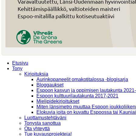
Etusivu
Tony
Kirjoituksia
Aurinkopaneelit omakotitalossa -blogisarja
Bloggaukset
Espoon kasvun ja oppimisen lautakunta 2021
Espoon kulttuurilautakunta 2017-2021
Mielipidekirjoitukset
Miten länsimetro muuttaa Espoon joukkoliiken
Elokuvia joita on kuvattu Espoossa tai Kaunia
Luottamustehtäväni
Tonysta sanottua
Ota yhteyttä
Tue kuvausprojekteja!