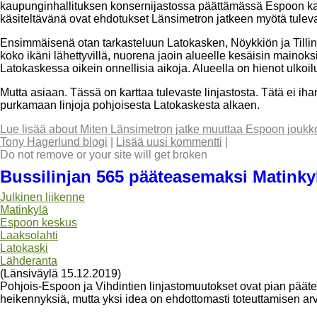
kaupunginhallituksen konsernijastossa päättämässä Espoon kan
käsiteltävänä ovat ehdotukset Länsimetron jatkeen myötä tulev
Ensimmäisenä otan tarkasteluun Latokasken, Nöykkiön ja Tillin
koko ikäni lähettyvillä, nuorena jaoin alueelle kesäisin mainoks
Latokaskessa oikein onnellisia aikoja. Alueella on hienot ulkoi
Mutta asiaan. Tässä on karttaa tulevaste linjastosta. Tätä ei ih
purkamaan linjoja pohjoisesta Latokaskesta alkaen.
Lue lisää
about Miten Länsimetron jatke muuttaa Espoon joukkol
Tony Hagerlund blogi
|
Lisää uusi kommentti
|
Do not remove or your site will get broken
Bussilinjan 565 pääteasemaksi Matinky
Julkinen liikenne
Matinkylä
Espoon keskus
Laaksolahti
Latokaski
Lähderanta
(Länsiväylä 15.12.2019)
Pohjois-Espoon ja Vihdintien linjastomuutokset ovat pian päät
heikennyksiä, mutta yksi idea on ehdottomasti toteuttamisen ar