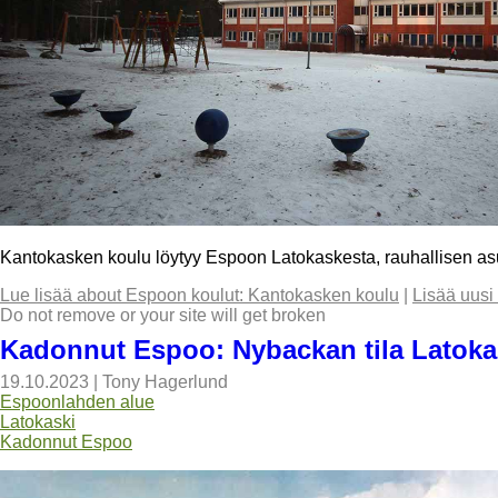
Kantokasken koulu löytyy Espoon Latokaskesta, rauhallisen asuin
Lue lisää
about Espoon koulut: Kantokasken koulu
|
Lisää uusi
Do not remove or your site will get broken
Kadonnut Espoo: Nybackan tila Latok
19.10.2023
|
Tony Hagerlund
Espoonlahden alue
Latokaski
Kadonnut Espoo