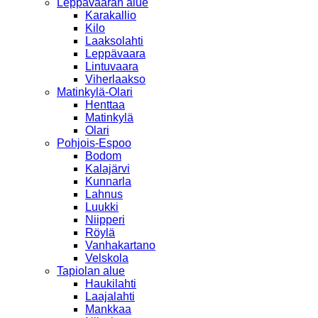
Leppävaaran alue
Karakallio
Kilo
Laaksolahti
Leppävaara
Lintuvaara
Viherlaakso
Matinkylä-Olari
Henttaa
Matinkylä
Olari
Pohjois-Espoo
Bodom
Kalajärvi
Kunnarla
Lahnus
Luukki
Niipperi
Röylä
Vanhakartano
Velskola
Tapiolan alue
Haukilahti
Laajalahti
Mankkaa