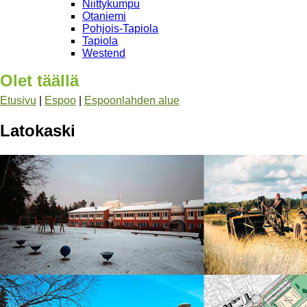
Niittykumpu
Otaniemi
Pohjois-Tapiola
Tapiola
Westend
Olet täällä
Etusivu
|
Espoo
|
Espoonlahden alue
Latokaski