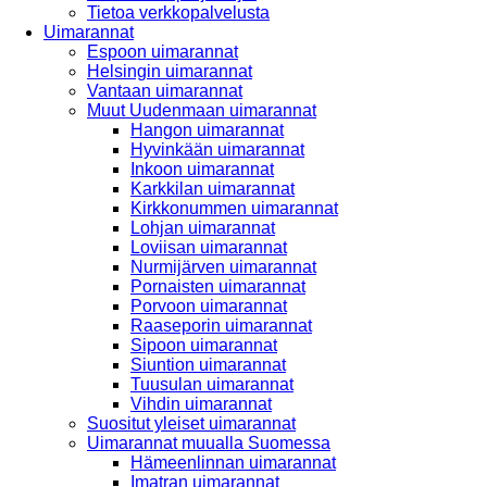
Tietoa verkkopalvelusta
Uimarannat
Espoon uimarannat
Helsingin uimarannat
Vantaan uimarannat
Muut Uudenmaan uimarannat
Hangon uimarannat
Hyvinkään uimarannat
Inkoon uimarannat
Karkkilan uimarannat
Kirkkonummen uimarannat
Lohjan uimarannat
Loviisan uimarannat
Nurmijärven uimarannat
Pornaisten uimarannat
Porvoon uimarannat
Raaseporin uimarannat
Sipoon uimarannat
Siuntion uimarannat
Tuusulan uimarannat
Vihdin uimarannat
Suositut yleiset uimarannat
Uimarannat muualla Suomessa
Hämeenlinnan uimarannat
Imatran uimarannat