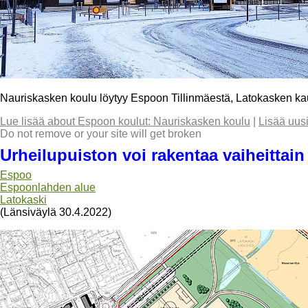
Nauriskasken koulu löytyy Espoon Tillinmäestä, Latokasken ka
Lue lisää
about Espoon koulut: Nauriskasken koulu
|
Lisää uus
Do not remove or your site will get broken
Urheilupuiston voi rakentaa vaiheittain
Espoo
Espoonlahden alue
Latokaski
(Länsiväylä 30.4.2022)