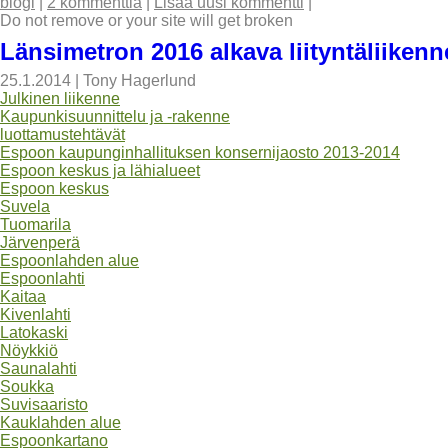
blogi
|
2 kommenttia
|
Lisää uusi kommentti
|
Do not remove or your site will get broken
Länsimetron 2016 alkava liityntäliiken
25.1.2014
|
Tony Hagerlund
Julkinen liikenne
Kaupunkisuunnittelu ja -rakenne
luottamustehtävät
Espoon kaupunginhallituksen konsernijaosto 2013-2014
Espoon keskus ja lähialueet
Espoon keskus
Suvela
Tuomarila
Järvenperä
Espoonlahden alue
Espoonlahti
Kaitaa
Kivenlahti
Latokaski
Nöykkiö
Saunalahti
Soukka
Suvisaaristo
Kauklahden alue
Espoonkartano