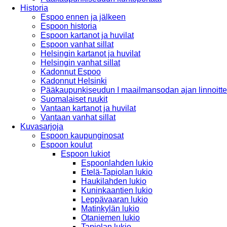
Historia
Espoo ennen ja jälkeen
Espoon historia
Espoon kartanot ja huvilat
Espoon vanhat sillat
Helsingin kartanot ja huvilat
Helsingin vanhat sillat
Kadonnut Espoo
Kadonnut Helsinki
Pääkaupunkiseudun I maailmansodan ajan linnoitte
Suomalaiset ruukit
Vantaan kartanot ja huvilat
Vantaan vanhat sillat
Kuvasarjoja
Espoon kaupunginosat
Espoon koulut
Espoon lukiot
Espoonlahden lukio
Etelä-Tapiolan lukio
Haukilahden lukio
Kuninkaantien lukio
Leppävaaran lukio
Matinkylän lukio
Otaniemen lukio
Tapiolan lukio