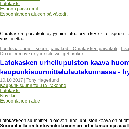
Latokaski
Espoon päiväkodit
Espoonlahden alueen päiväkodit
Ohrakasken päiväkoti löytyy pientaloalueen keskeltä Espoon L
voisi olettaa.
Lue lisää
about Espoon päiväkodit: Ohrakasken päiväkoti
|
Lis
Do not remove or your site will get broken
Latokasken urheilupuiston kaava huo
kaupunkisuunnittelulautakunnassa - hy
10.10.2017
|
Tony Hagerlund
Kaupunkisuunnittelu ja -rakenne
Latokaski
Nöykkiö
Espoonlahden alue
Latokaskeen suunnitteilla olevan urheilupuiston kaava on hu
Suunnitteilla on tuntuvankokoinen eri urheilumuotoja sisäl