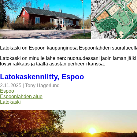
Latokaski on Espoon kaupunginosa Espoonlahden suuralueella
Latokaski on minulle läheinen: nuoruudessani jaoin laman jälki
löytyi rakkaus ja täällä asustan perheeni kanssa.
Latokaskenniitty, Espoo
2.11.2025
|
Tony Hagerlund
Espoo
Espoonlahden alue
Latokaski