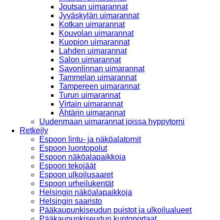
Joutsan uimarannat
Jyväskylän uimarannat
Kotkan uimarannat
Kouvolan uimarannat
Kuopion uimarannat
Lahden uimarannat
Salon uimarannat
Savonlinnan uimarannat
Tammelan uimarannat
Tampereen uimarannat
Turun uimarannat
Virtain uimarannat
Ähtärin uimarannat
Uudenmaan uimarannat joissa hyppytorni
Retkeily
Espoon lintu- ja näköalatornit
Espoon luontopolut
Espoon näköalapaikkoja
Espoon tekojäät
Espoon ulkoilusaaret
Espoon urheilukentät
Helsingin näköalapaikkoja
Helsingin saaristo
Pääkaupunkiseudun puistot ja ulkoilualueet
Pääkaupunkiseudun kuntoportaat