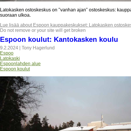
Latokasken ostoskeskus on "vanhan ajan" ostoskeskus: kauppa, p
suoraan ulkoa.
Lue lisää
about Espoon kauppakeskukset: Latokasken ostoske
Do not remove or your site will get broken
Espoon koulut: Kantokasken koulu
9.2.2024
|
Tony Hagerlund
Espoo
Latokaski
Espoonlahden alue
Espoon koulut