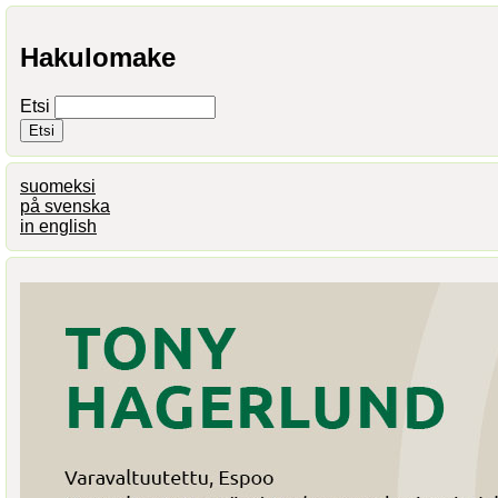
Hakulomake
Etsi
suomeksi
på svenska
in english