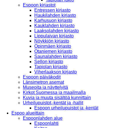
Espoon kirjastot
Entressen kirjasto
Haukilahden kirjasto
Karhusuon kirjasto
Kauklahden kirjasto
Laaksolahden kirjasto
Lippulaivan kirjasto
Nöykkiön kirjasto
Opinmäen kirjasto
Otaniemen kirjasto
Saunalahden kirjasto
Sellon kirjasto
Tapiolan kirjasto
Viherlaakson kirjasto
Espoon päiväkodit
Länsimetron asemat
Museoita ja näyttelyitä
Kirkot Suomessa ja maailmalla
Kuvia ja muuta sisältöä kunnittain
Urheilupuistot,-kentät ja -hallit
Espoon urheilupuistot ja -kentät
Espoo alueittain
Espoonlahden alue
Espoonlahti