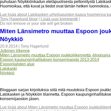
puhutaan Nöykkiönkadun eteläpuolisesta peltoniitystä Latokasken
Huomioikaa, että kuvat ja tiedot ovat tämän hetken luonnoksia, ei
Lue lisää
about Latokasken urheilupuiston kaava huomenna kau
Tony Hagerlund blogi
|
Lisää uusi kommentti
|
Do not remove or your site will get broken
Miten Länsimetro muuttaa Espoon joukk
Nöykkiö
20.9.2014
|
Tony Hagerlund
Julkinen liikenne
Miten Länsimetro muuttaa Espoon joukkoliikennettä -blogisarja
Espoon kaupunginhallituksen konsernijaosto 2013-2014
Espoonlahden alue
Latokaski
Nöykkiö
Bloggaan sarjan kirjoituksia siitä mitä muutoksia Espoon joukk
Latokasken ja Nöykkiön tilannetta. Espoon kaupunginhallituks
konsernijaoston jäsen.
Lue lisää
about Miten Länsimetro muuttaa Espoon joukkoliikent