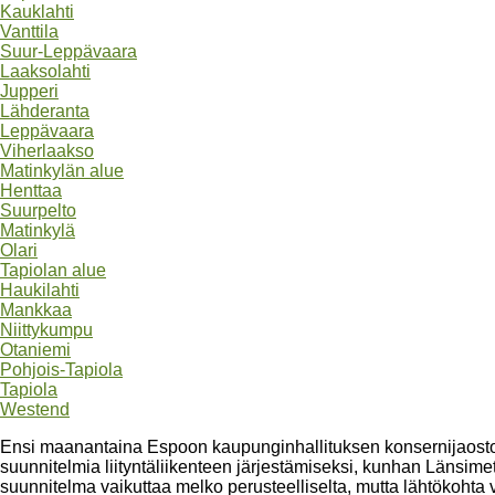
Kauklahti
Vanttila
Suur-Leppävaara
Laaksolahti
Jupperi
Lähderanta
Leppävaara
Viherlaakso
Matinkylän alue
Henttaa
Suurpelto
Matinkylä
Olari
Tapiolan alue
Haukilahti
Mankkaa
Niittykumpu
Otaniemi
Pohjois-Tapiola
Tapiola
Westend
Ensi maanantaina Espoon kaupunginhallituksen konsernijaostos
suunnitelmia liityntäliikenteen järjestämiseksi, kunhan Länsime
suunnitelma vaikuttaa melko perusteelliselta, mutta lähtökohta va