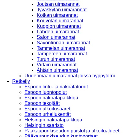
Joutsan uimarannat
Jyväskylän uimarannat
Kotkan uimarannat
Kouvolan uimarannat
Kuopion uimarannat
Lahden uimarannat
Salon uimarannat
Savonlinnan uimarannat
Tammelan uimarannat
Tampereen uimarannat
Turun uimarannat
Virtain uimarannat
Ähtärin uimarannat
Uudenmaan uimarannat joissa hyppytorni
Retkeily
Espoon lintu- ja näköalatornit
Espoon luontopolut
Espoon näköalapaikkoja
Espoon tekojäät
Espoon ulkoilusaaret
Espoon urheilukentät
Helsingin näköalapaikkoja
Helsingin saaristo
Pääkaupunkiseudun puistot ja ulkoilualueet
Pääkaupunkiseudun kuntoportaat