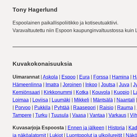
Tony Hagerlund
Espoolainen paikallispoliitikko ja kotiseutuaktiivi.
Varavaltuutettu niin Espoon kaupunginvaltuustossa kuin 
Kuvakokonaisuuksia
Uimarannat
|
Askola
|
Espoo
|
Eura
|
Forssa
|
Hamina
|
H
Hämeenlinna
|
Imatra
|
Joroinen
|
Inkoo
|
Joutsa
|
Juva
|
J
Kemiönsaari
|
Kirkkonummi
|
Kotka
|
Kouvola
|
Kuopio
|
L
Loimaa
|
Loviisa
|
Luumäki
|
Mikkeli
|
Mäntsälä
|
Naantali
|
Porvoo
|
Pukkila
|
Pyhtää
|
Raasepori
|
Raisio
|
Rauma
|
Tampere
|
Turku
|
Tuusula
|
Vaasa
|
Vantaa
|
Varkaus
|
Vih
Kuvasarjoja Espoosta
|
Ennen ja jälkeen
|
Historia
|
Kad
ja näköalatornit
|
Lukiot
|
Luontopolut ja ulkoilureitit
|
Näkö