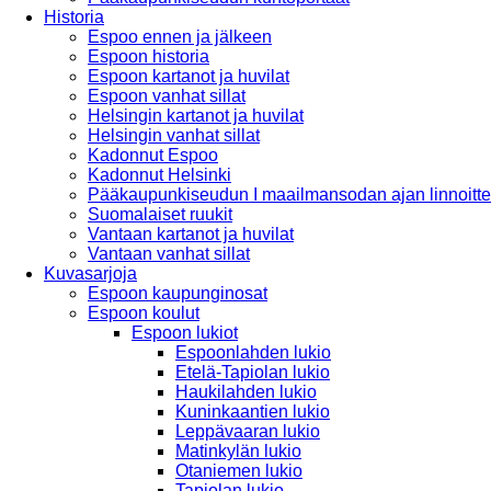
Historia
Espoo ennen ja jälkeen
Espoon historia
Espoon kartanot ja huvilat
Espoon vanhat sillat
Helsingin kartanot ja huvilat
Helsingin vanhat sillat
Kadonnut Espoo
Kadonnut Helsinki
Pääkaupunkiseudun I maailmansodan ajan linnoitte
Suomalaiset ruukit
Vantaan kartanot ja huvilat
Vantaan vanhat sillat
Kuvasarjoja
Espoon kaupunginosat
Espoon koulut
Espoon lukiot
Espoonlahden lukio
Etelä-Tapiolan lukio
Haukilahden lukio
Kuninkaantien lukio
Leppävaaran lukio
Matinkylän lukio
Otaniemen lukio
Tapiolan lukio