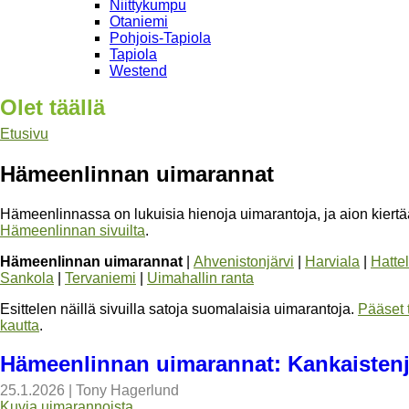
Niittykumpu
Otaniemi
Pohjois-Tapiola
Tapiola
Westend
Olet täällä
Etusivu
Hämeenlinnan uimarannat
Hämeenlinnassa on lukuisia hienoja uimarantoja, ja aion kiertää 
Hämeenlinnan sivuilta
.
Hämeenlinnan uimarannat
|
Ahvenistonjärvi
|
Harviala
|
Hatte
Sankola
|
Tervaniemi
|
Uimahallin ranta
Esittelen näillä sivuilla satoja suomalaisia uimarantoja.
Pääset 
kautta
.
Hämeenlinnan uimarannat: Kankaistenj
25.1.2026
|
Tony Hagerlund
Kuvia uimarannoista