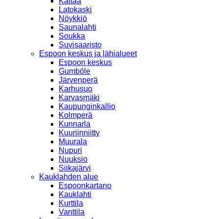
Kaitaa
Latokaski
Nöykkiö
Saunalahti
Soukka
Suvisaaristo
Espoon keskus ja lähialueet
Espoon keskus
Gumböle
Järvenperä
Karhusuo
Karvasmäki
Kaupunginkallio
Kolmperä
Kunnarla
Kuuriinniitty
Muurala
Nupuri
Nuuksio
Siikajärvi
Kauklahden alue
Espoonkartano
Kauklahti
Kurttila
Vanttila