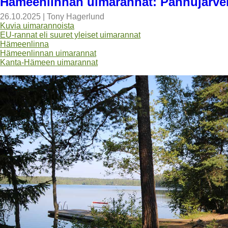
Hämeenlinnan uimarannat: Pannujärve
26.10.2025
|
Tony Hagerlund
Kuvia uimarannoista
EU-rannat eli suuret yleiset uimarannat
Hämeenlinna
Hämeenlinnan uimarannat
Kanta-Hämeen uimarannat