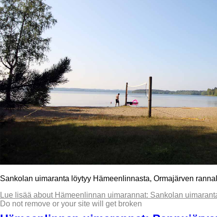
Sankolan uimaranta löytyy Hämeenlinnasta, Ormajärven ranna
Lue lisää
about Hämeenlinnan uimarannat: Sankolan uimarant
Do not remove or your site will get broken