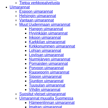
Tietoa verkkopalvelusta
Uimarannat
Espoon uimarannat
Helsingin uimarannat
Vantaan uimarannat
Muut Uudenmaan uimarannat
Hangon uimarannat
Hyvinkään uimarannat
Inkoon uimarannat
Karkkilan uimarannat
Kirkkonummen uimarannat
Lohjan uimarannat
Loviisan uimarannat
Nurmijärven uimarannat
Pornaisten uimarannat
Porvoon uimarannat
Raaseporin uimarannat
Sipoon uimarannat
Siuntion uimarannat
Tuusulan uimarannat
Vihdin uimarannat
Suositut yleiset uimarannat
Uimarannat muualla Suomessa
Hämeenlinnan uimarannat
Imatran uimarannat