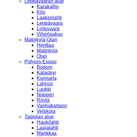
Leppävaaran alue
Karakallio
Kilo
Laaksolahti
Leppävaara
Lintuvaara
Viherlaakso
Matinkylä-Olari
Henttaa
Matinkylä
Olari
Pohjois-Espoo
Bodom
Kalajärvi
Kunnarla
Lahnus
Luukki
Niipperi
Röylä
Vanhakartano
Velskola
Tapiolan alue
Haukilahti
Laajalahti
Mankkaa