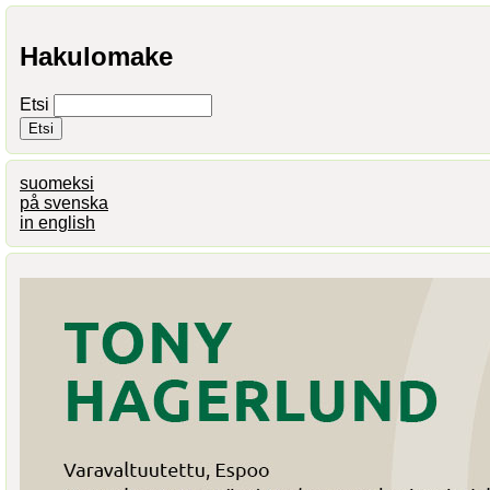
Hakulomake
Etsi
suomeksi
på svenska
in english