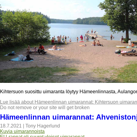
Kihtersuon suosittu uimaranta löytyy Hämeenlinnasta, Aulangonj
Lue lisää
about Hämeenlinnan uimarannat: Kihtersuon uimaran
Do not remove or your site will get broken
Hämeenlinnan uimarannat: Ahveniston
18.7.2021
|
Tony Hagerlund
Kuvia uimarannoista
EU-rannat eli suuret yleiset uimarannat