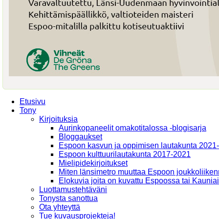
Etusivu
Tony
Kirjoituksia
Aurinkopaneelit omakotitalossa -blogisarja
Bloggaukset
Espoon kasvun ja oppimisen lautakunta 2021
Espoon kulttuurilautakunta 2017-2021
Mielipidekirjoitukset
Miten länsimetro muuttaa Espoon joukkoliiken
Elokuvia joita on kuvattu Espoossa tai Kaunia
Luottamustehtäväni
Tonysta sanottua
Ota yhteyttä
Tue kuvausprojekteja!