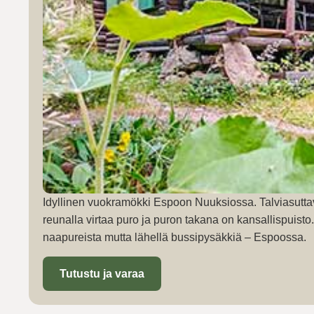
Idyllinen vuokramökki Espoon Nuuksiossa. Talviasutta
reunalla virtaa puro ja puron takana on kansallispuist
naapureista mutta lähellä bussipysäkkiä – Espoossa.
Tutustu ja varaa