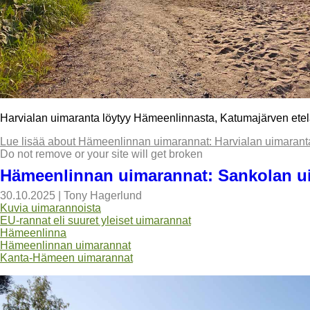
Harvialan uimaranta löytyy Hämeenlinnasta, Katumajärven ete
Lue lisää
about Hämeenlinnan uimarannat: Harvialan uimarant
Do not remove or your site will get broken
Hämeenlinnan uimarannat: Sankolan u
30.10.2025
|
Tony Hagerlund
Kuvia uimarannoista
EU-rannat eli suuret yleiset uimarannat
Hämeenlinna
Hämeenlinnan uimarannat
Kanta-Hämeen uimarannat