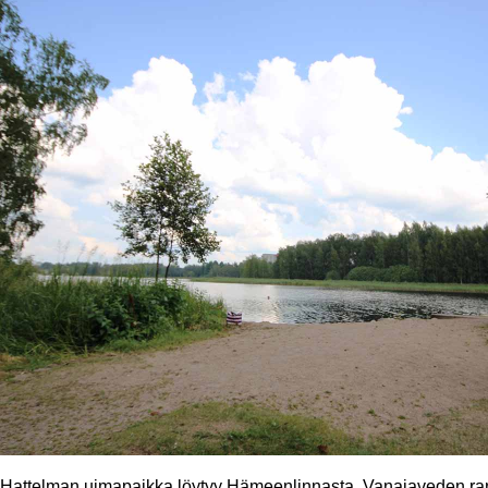
Hattelman uimapaikka löytyy Hämeenlinnasta, Vanajaveden rann