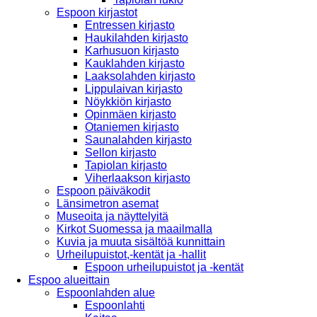
Espoon kirjastot
Entressen kirjasto
Haukilahden kirjasto
Karhusuon kirjasto
Kauklahden kirjasto
Laaksolahden kirjasto
Lippulaivan kirjasto
Nöykkiön kirjasto
Opinmäen kirjasto
Otaniemen kirjasto
Saunalahden kirjasto
Sellon kirjasto
Tapiolan kirjasto
Viherlaakson kirjasto
Espoon päiväkodit
Länsimetron asemat
Museoita ja näyttelyitä
Kirkot Suomessa ja maailmalla
Kuvia ja muuta sisältöä kunnittain
Urheilupuistot,-kentät ja -hallit
Espoon urheilupuistot ja -kentät
Espoo alueittain
Espoonlahden alue
Espoonlahti