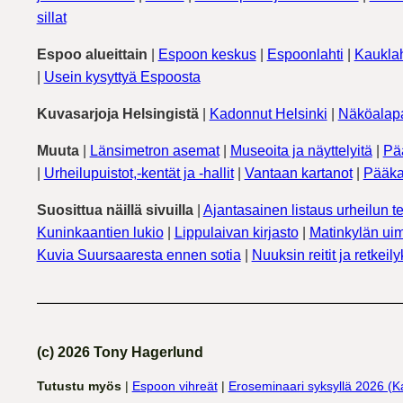
sillat
Espoo alueittain
|
Espoon keskus
|
Espoonlahti
|
Kauklah
|
Usein kysyttyä Espoosta
Kuvasarjoja Helsingistä
|
Kadonnut Helsinki
|
Näköalapa
Muuta
|
Länsimetron asemat
|
Museoita ja näyttelyitä
|
Pä
|
Urheilupuistot,-kentät ja -hallit
|
Vantaan kartanot
|
Pääka
Suosittua näillä sivuilla
|
Ajantasainen listaus urheilun te
Kuninkaantien lukio
|
Lippulaivan kirjasto
|
Matinkylän uim
Kuvia Suursaaresta ennen sotia
|
Nuuksin reitit ja retkeil
(c) 2026 Tony Hagerlund
Tutustu myös
|
Espoon vihreät
|
Eroseminaari syksyllä 2026 (K