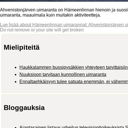
Ahvenistonjärven uimaranta on Hämeenlinnan hienoin ja suosit
uimaranta, maauimala kuin muitakin aktiviteetteja.
Lue lisää
about Hämeenlinnan uimarannat: Ahvenistonjärven u
Do not remove or your site will get broken
Mielipiteitä
Haukkalammen bussipysäkkien yhteyteen tarvittaisiin 
Nuuksioon tarvitaan kunnollinen uimaranta
Ennaltaehkäisyyn tulee satsata enemmän, ei vähem
Bloggauksia
Ajantasainen listaus urheilun televisiontioikeuksist