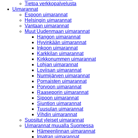
Tietoa verkkopalvelusta
Uimarannat
Espoon uimarannat
Helsingin uimarannat
Vantaan uimarannat
Muut Uudenmaan uimarannat
Hangon uimarannat
Hyvinkään uimarannat
Inkoon uimarannat
Karkkilan uimarannat
Kirkkonummen uimarannat
Lohjan uimarannat
Loviisan uimarannat
Nurmijärven uimarannat
Pornaisten uimarannat
Porvoon uimarannat
Raaseporin uimarannat
Sipoon uimarannat
Siuntion uimarannat
Tuusulan uimarannat
Vihdin uimarannat
Suositut yleiset uimarannat
Uimarannat muualla Suomessa
Hämeenlinnan uimarannat
Imatran uimarannat