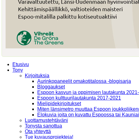
Etusivu
Tony
Kirjoituksia
Aurinkopaneelit omakotitalossa -blogisarja
Bloggaukset
Espoon kasvun ja oppimisen lautakunta 2021
Espoon kulttuurilautakunta 2017-2021
Mielipidekirjoitukset
Miten länsimetro muuttaa Espoon joukkoliiken
Elokuvia joita on kuvattu Espoossa tai Kaunia
Luottamustehtäväni
Tonysta sanottua
Ota yhteyttä
Tue kuvausprojekteja!