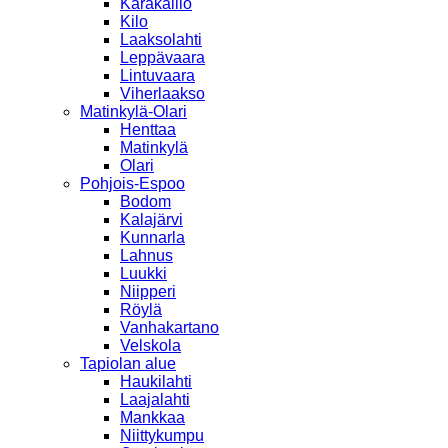
Karakallio
Kilo
Laaksolahti
Leppävaara
Lintuvaara
Viherlaakso
Matinkylä-Olari
Henttaa
Matinkylä
Olari
Pohjois-Espoo
Bodom
Kalajärvi
Kunnarla
Lahnus
Luukki
Niipperi
Röylä
Vanhakartano
Velskola
Tapiolan alue
Haukilahti
Laajalahti
Mankkaa
Niittykumpu