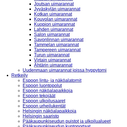
Joutsan uimarannat
Jyväskylän uimarannat
Kotkan uimarannat
Kouvolan uimarannat
Kuopion uimarannat
Lahden uimarannat
Salon uimarannat
Savonlinnan uimarannat
Tammelan uimarannat
Tampereen uimarannat
Turun uimarannat
Virtain uimarannat
Ähtärin uimarannat
Uudenmaan uimarannat joissa hyppytorni
Retkeily
Espoon lintu- ja näköalatornit
Espoon luontopolut
Espoon näköalapaikkoja
Espoon tekojäät
Espoon ulkoilusaaret
Espoon urheilukentät
Helsingin näköalapaikkoja
Helsingin saaristo
Pääkaupunkiseudun puistot ja ulkoilualueet
Pääkaupunkiseudun kuntoportaat