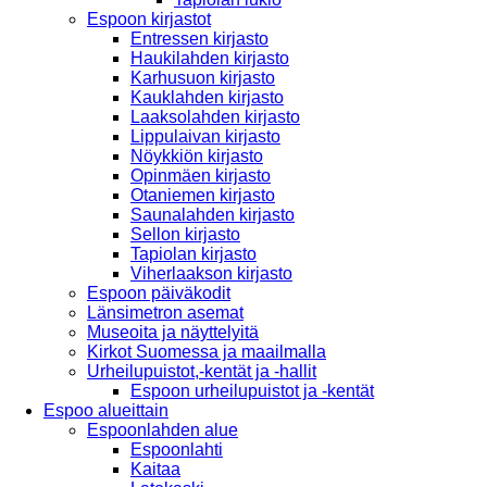
Espoon kirjastot
Entressen kirjasto
Haukilahden kirjasto
Karhusuon kirjasto
Kauklahden kirjasto
Laaksolahden kirjasto
Lippulaivan kirjasto
Nöykkiön kirjasto
Opinmäen kirjasto
Otaniemen kirjasto
Saunalahden kirjasto
Sellon kirjasto
Tapiolan kirjasto
Viherlaakson kirjasto
Espoon päiväkodit
Länsimetron asemat
Museoita ja näyttelyitä
Kirkot Suomessa ja maailmalla
Urheilupuistot,-kentät ja -hallit
Espoon urheilupuistot ja -kentät
Espoo alueittain
Espoonlahden alue
Espoonlahti
Kaitaa