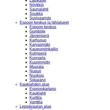
Latokaski
Nöykkiö
Saunalahti
Soukka
Suvisaaristo
Espoon keskus ja lähialueet
Espoon keskus
Gumböle
Järvenperä
Karhusuo
Karvasmäki
Kaupunginkallio
Kolmperä
Kunnarla
Kuuriinniitty
Muurala
Nupuri
Nuuksio
Siikajärvi
Kauklahden alue
Espoonkartano
Kauklahti
Kurttila
Vanttila
Leppävaaran alue