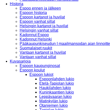
Historia
Espoo ennen ja jälkeen
Espoon historia
Espoon kartanot ja huvilat
Espoon vanhat sillat
Helsingin kartanot ja huvilat
Helsingin vanhat sillat
Kadonnut Espoo
Kadonnut Helsinki
Pääkaupunkiseudun I maailmansodan ajan linnoitte
Suomalaiset ruukit
Vantaan kartanot ja huvilat
Vantaan vanhat sillat
Kuvasarjoja
Espoon kaupunginosat
Espoon koulut
Espoon lukiot
Espoonlahden lukio
Etelä-Tapiolan lukio
Haukilahden lukio
Kuninkaantien lukio
Leppävaaran lukio
Matinkylän lukio
Otaniemen lukio
Tapiolan lukio