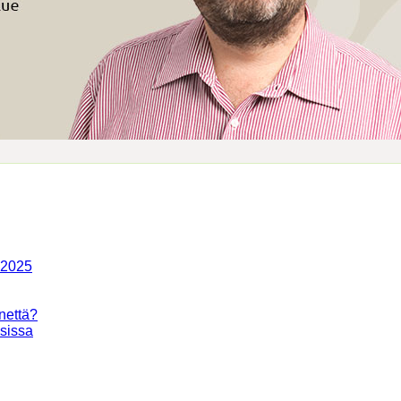
-2025
nettä?
isissa