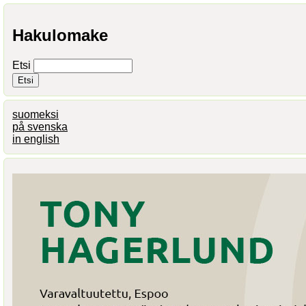
Hakulomake
Etsi
suomeksi
på svenska
in english