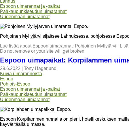
Lahnus
Espoon uimarannat ja -paikat
Pääkaupunkiseudun uimarannat
Uudenmaan uimarannat
Pohjoinen Myllyjärvi sijaitsee Lahnuksessa, pohjoisessa Espoos
Lue lisää
about Espoon uimarannat: Pohjoinen Myllyjärvi
|
Lisä
Do not remove or your site will get broken
Espoon uimapaikat: Korpilammen uim
29.6.2022
|
Tony Hagerlund
Kuvia uimarannoista
Espoo
Pohjois-Espoo
Espoon uimarannat ja -paikat
Pääkaupunkiseudun uimarannat
Uudenmaan uimarannat
Espoon Korpilammen rannalla on pieni, hotellikeskuksen mailla 
käyvät täällä uimassa.