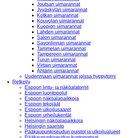
Joutsan uimarannat
Jyväskylän uimarannat
Kotkan uimarannat
Kouvolan uimarannat
Kuopion uimarannat
Lahden uimarannat
Salon uimarannat
Savonlinnan uimarannat
Tammelan uimarannat
Tampereen uimarannat
Turun uimarannat
Virtain uimarannat
Ähtärin uimarannat
Uudenmaan uimarannat joissa hyppytorni
Retkeily
Espoon lintu- ja näköalatornit
Espoon luontopolut
Espoon näköalapaikkoja
Espoon tekojäät
Espoon ulkoilusaaret
Espoon urheilukentät
Helsingin näköalapaikkoja
Helsingin saaristo
Pääkaupunkiseudun puistot ja ulkoilualueet
Pääkaupunkiseudun kuntoportaat