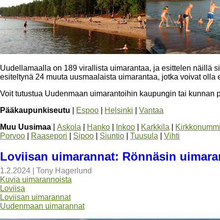
Uudellamaalla on 189 virallista uimarantaa, ja esittelen näillä si
esiteltynä 24 muuta uusmaalaista uimarantaa, jotka voivat olla e
Voit tutustua Uudenmaan uimarantoihin kaupungin tai kunnan p
Pääkaupunkiseutu
|
Espoo
|
Helsinki
|
Vantaa
Muu Uusimaa
|
Askola
|
Hanko
|
Inkoo
|
Karkkila
|
Kirkkonumm
Porvoo
|
Raasepori
|
Sipoo
|
Siuntio
|
Tuusula
|
Vihti
Loviisan uimarannat: Rönnäsin uimara
1.2.2024
|
Tony Hagerlund
Kuvia uimarannoista
Loviisa
Loviisan uimarannat
Uudenmaan uimarannat