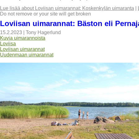
Lue lisää
about Loviisan uimarannat: Koskenkylän uimaranta
|
Do not remove or your site will get broken
Loviisan uimarannat: Bäston eli Pernaj
15.2.2023
|
Tony Hagerlund
Kuvia uimarannoista
Loviisa
Loviisan uimarannat
Uudenmaan uimarannat