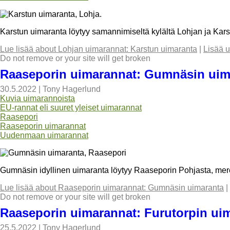
Karstun uimaranta löytyy samannimiseltä kylältä Lohjan ja Karst
Lue lisää
about Lohjan uimarannat: Karstun uimaranta
|
Lisää 
Do not remove or your site will get broken
Raaseporin uimarannat: Gumnäsin uim
30.5.2022
|
Tony Hagerlund
Kuvia uimarannoista
EU-rannat eli suuret yleiset uimarannat
Raasepori
Raaseporin uimarannat
Uudenmaan uimarannat
Gumnäsin idyllinen uimaranta löytyy Raaseporin Pohjasta, mer
Lue lisää
about Raaseporin uimarannat: Gumnäsin uimaranta
|
Do not remove or your site will get broken
Raaseporin uimarannat: Furutorpin ui
25.5.2022
|
Tony Hagerlund