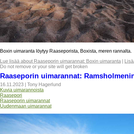
Boxin uimaranta löytyy Raaseporista, Boxista, meren rannalta.
Lue lisää
about Raaseporin uimarannat: Boxin uimaranta
|
Lisä
Do not remove or your site will get broken
Raaseporin uimarannat: Ramsholmenin
16.11.2023
|
Tony Hagerlund
Kuvia uimarannoista
Raasepori
Raaseporin uimarannat
Uudenmaan uimarannat