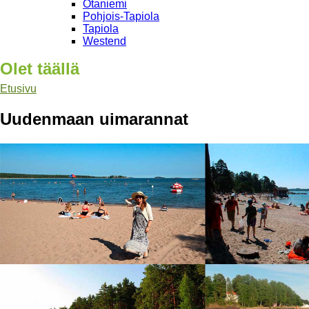
Otaniemi
Pohjois-Tapiola
Tapiola
Westend
Olet täällä
Etusivu
Uudenmaan uimarannat