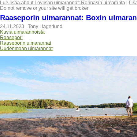
Lue lisää
about Loviisan uimarannat: Rönnäsin uimaranta
|
Lis
Do not remove or your site will get broken
Raaseporin uimarannat: Boxin uimaran
24.11.2023
|
Tony Hagerlund
Kuvia uimarannoista
Raasepori
Raaseporin uimarannat
Uudenmaan uimarannat