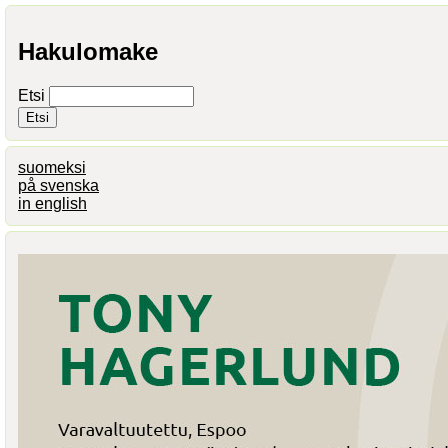
Hakulomake
Etsi
suomeksi
på svenska
in english