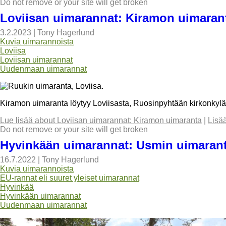
Do not remove or your site will get broken
Loviisan uimarannat: Kiramon uimaran
3.2.2023
|
Tony Hagerlund
Kuvia uimarannoista
Loviisa
Loviisan uimarannat
Uudenmaan uimarannat
Kiramon uimaranta löytyy Loviisasta, Ruosinpyhtään kirkonkyläs
Lue lisää
about Loviisan uimarannat: Kiramon uimaranta
|
Lisä
Do not remove or your site will get broken
Hyvinkään uimarannat: Usmin uimaran
16.7.2022
|
Tony Hagerlund
Kuvia uimarannoista
EU-rannat eli suuret yleiset uimarannat
Hyvinkää
Hyvinkään uimarannat
Uudenmaan uimarannat