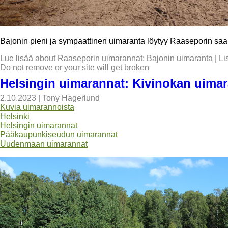
Bajonin pieni ja sympaattinen uimaranta löytyy Raaseporin saari
Lue lisää
about Raaseporin uimarannat: Bajonin uimaranta
|
Li
Do not remove or your site will get broken
Helsingin uimarannat: Kivinokan uimar
2.10.2023
|
Tony Hagerlund
Kuvia uimarannoista
Helsinki
Helsingin uimarannat
Pääkaupunkiseudun uimarannat
Uudenmaan uimarannat