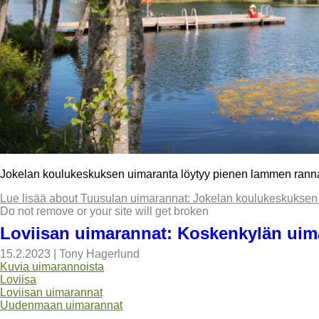
Jokelan koulukeskuksen uimaranta löytyy pienen lammen rannal
Lue lisää
about Tuusulan uimarannat: Jokelan koulukeskuksen
Do not remove or your site will get broken
Loviisan uimarannat: Koskenkylän uim
15.2.2023
|
Tony Hagerlund
Kuvia uimarannoista
Loviisa
Loviisan uimarannat
Uudenmaan uimarannat