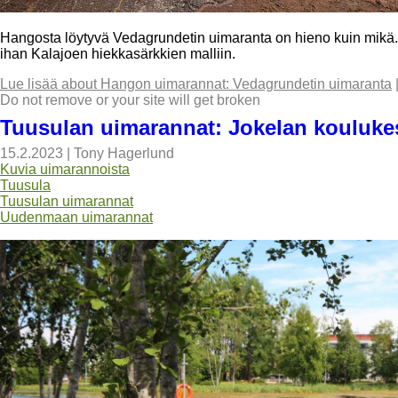
Hangosta löytyvä Vedagrundetin uimaranta on hieno kuin mikä.
ihan Kalajoen hiekkasärkkien malliin.
Lue lisää
about Hangon uimarannat: Vedagrundetin uimaranta
Do not remove or your site will get broken
Tuusulan uimarannat: Jokelan kouluk
15.2.2023
|
Tony Hagerlund
Kuvia uimarannoista
Tuusula
Tuusulan uimarannat
Uudenmaan uimarannat