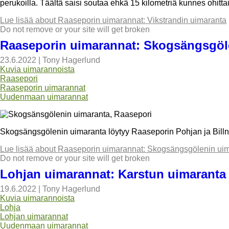
perukoilla. Täältä saisi soutaa ehkä 15 kilometriä kunnes ohitta
Lue lisää
about Raaseporin uimarannat: Vikstrandin uimaranta
Do not remove or your site will get broken
Raaseporin uimarannat: Skogsängsgöl
23.6.2022
|
Tony Hagerlund
Kuvia uimarannoista
Raasepori
Raaseporin uimarannat
Uudenmaan uimarannat
Skogsängsgölenin uimaranta löytyy Raaseporin Pohjan ja Billnäsi
Lue lisää
about Raaseporin uimarannat: Skogsängsgölenin ui
Do not remove or your site will get broken
Lohjan uimarannat: Karstun uimaranta
19.6.2022
|
Tony Hagerlund
Kuvia uimarannoista
Lohja
Lohjan uimarannat
Uudenmaan uimarannat