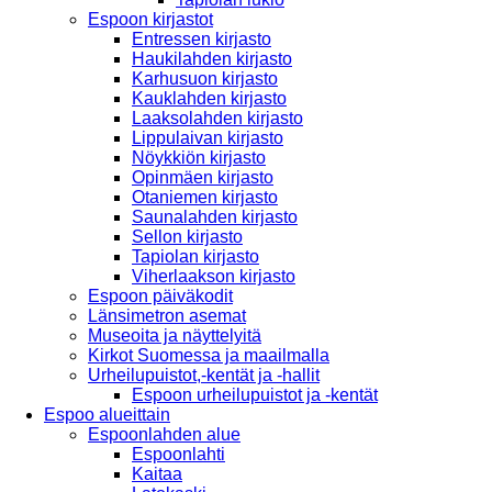
Espoon kirjastot
Entressen kirjasto
Haukilahden kirjasto
Karhusuon kirjasto
Kauklahden kirjasto
Laaksolahden kirjasto
Lippulaivan kirjasto
Nöykkiön kirjasto
Opinmäen kirjasto
Otaniemen kirjasto
Saunalahden kirjasto
Sellon kirjasto
Tapiolan kirjasto
Viherlaakson kirjasto
Espoon päiväkodit
Länsimetron asemat
Museoita ja näyttelyitä
Kirkot Suomessa ja maailmalla
Urheilupuistot,-kentät ja -hallit
Espoon urheilupuistot ja -kentät
Espoo alueittain
Espoonlahden alue
Espoonlahti
Kaitaa