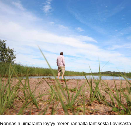
Rönnäsin uimaranta löytyy meren rannalta läntisestä Loviisasta,