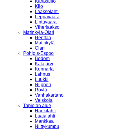
Karakallio
Kilo
Laaksolahti
Leppävaara
Lintuvaara
Viherlaakso
Matinkylä-Olari
Henttaa
Matinkylä
Olari
Pohjois-Espoo
Bodom
Kalajärvi
Kunnarla
Lahnus
Luukki
Niipperi
Röylä
Vanhakartano
Velskola
Tapiolan alue
Haukilahti
Laajalahti
Mankkaa
Niittykumpu