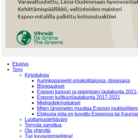
Etusivu
Tony
Kirjoituksia
Aurinkopaneelit omakotitalossa -blogisarja
Bloggaukset
Espoon kasvun ja oppimisen lautakunta 2021
Espoon kulttuurilautakunta 2017-2021
Mielipidekirjoitukset
Miten länsimetro muuttaa Espoon joukkoliiken
Elokuvia joita on kuvattu Espoossa tai Kaunia
Luottamustehtäväni
Tonysta sanottua
Ota yhteyttä
Tue kuvausprojekteja!