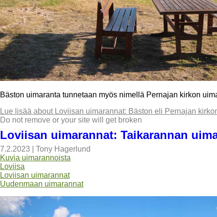
Bäston uimaranta tunnetaan myös nimellä Pernajan kirkon uimar
Lue lisää
about Loviisan uimarannat: Bäston eli Pernajan kirko
Do not remove or your site will get broken
Loviisan uimarannat: Taikarannan uim
7.2.2023
|
Tony Hagerlund
Kuvia uimarannoista
Loviisa
Loviisan uimarannat
Uudenmaan uimarannat