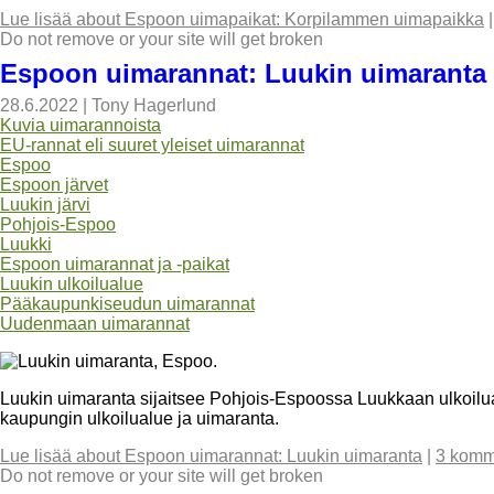
Lue lisää
about Espoon uimapaikat: Korpilammen uimapaikka
Do not remove or your site will get broken
Espoon uimarannat: Luukin uimaranta
28.6.2022
|
Tony Hagerlund
Kuvia uimarannoista
EU-rannat eli suuret yleiset uimarannat
Espoo
Espoon järvet
Luukin järvi
Pohjois-Espoo
Luukki
Espoon uimarannat ja -paikat
Luukin ulkoilualue
Pääkaupunkiseudun uimarannat
Uudenmaan uimarannat
Luukin uimaranta sijaitsee Pohjois-Espoossa Luukkaan ulkoilu
kaupungin ulkoilualue ja uimaranta.
Lue lisää
about Espoon uimarannat: Luukin uimaranta
|
3 komm
Do not remove or your site will get broken