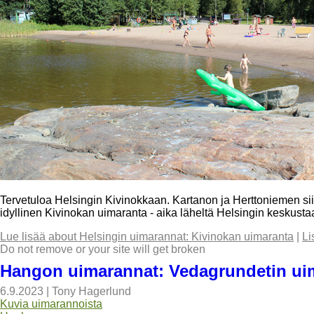
Tervetuloa Helsingin Kivinokkaan. Kartanon ja Herttoniemen sii
idyllinen Kivinokan uimaranta - aika läheltä Helsingin keskusta
Lue lisää
about Helsingin uimarannat: Kivinokan uimaranta
|
Li
Do not remove or your site will get broken
Hangon uimarannat: Vedagrundetin ui
6.9.2023
|
Tony Hagerlund
Kuvia uimarannoista