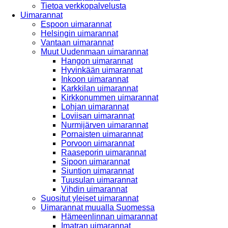
Tietoa verkkopalvelusta
Uimarannat
Espoon uimarannat
Helsingin uimarannat
Vantaan uimarannat
Muut Uudenmaan uimarannat
Hangon uimarannat
Hyvinkään uimarannat
Inkoon uimarannat
Karkkilan uimarannat
Kirkkonummen uimarannat
Lohjan uimarannat
Loviisan uimarannat
Nurmijärven uimarannat
Pornaisten uimarannat
Porvoon uimarannat
Raaseporin uimarannat
Sipoon uimarannat
Siuntion uimarannat
Tuusulan uimarannat
Vihdin uimarannat
Suositut yleiset uimarannat
Uimarannat muualla Suomessa
Hämeenlinnan uimarannat
Imatran uimarannat