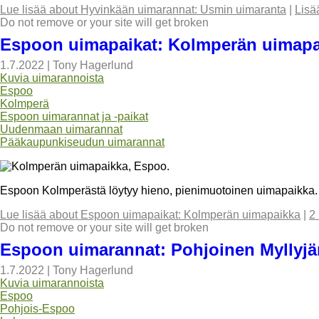
Lue lisää
about Hyvinkään uimarannat: Usmin uimaranta
|
Lisä
Do not remove or your site will get broken
Espoon uimapaikat: Kolmperän uimapa
1.7.2022
|
Tony Hagerlund
Kuvia uimarannoista
Espoo
Kolmperä
Espoon uimarannat ja -paikat
Uudenmaan uimarannat
Pääkaupunkiseudun uimarannat
Espoon Kolmperästä löytyy hieno, pienimuotoinen uimapaikka. V
Lue lisää
about Espoon uimapaikat: Kolmperän uimapaikka
|
2
Do not remove or your site will get broken
Espoon uimarannat: Pohjoinen Myllyjä
1.7.2022
|
Tony Hagerlund
Kuvia uimarannoista
Espoo
Pohjois-Espoo