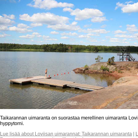
Taikarannan uimaranta on suorastaa merellinen uimaranta Lovii
hyppytorni.
Lue lisää
about Loviisan uimarannat: Taikarannan uimaranta
|
L