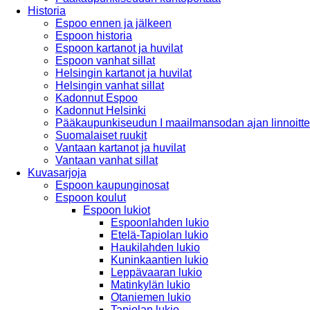
Historia
Espoo ennen ja jälkeen
Espoon historia
Espoon kartanot ja huvilat
Espoon vanhat sillat
Helsingin kartanot ja huvilat
Helsingin vanhat sillat
Kadonnut Espoo
Kadonnut Helsinki
Pääkaupunkiseudun I maailmansodan ajan linnoitte
Suomalaiset ruukit
Vantaan kartanot ja huvilat
Vantaan vanhat sillat
Kuvasarjoja
Espoon kaupunginosat
Espoon koulut
Espoon lukiot
Espoonlahden lukio
Etelä-Tapiolan lukio
Haukilahden lukio
Kuninkaantien lukio
Leppävaaran lukio
Matinkylän lukio
Otaniemen lukio
Tapiolan lukio