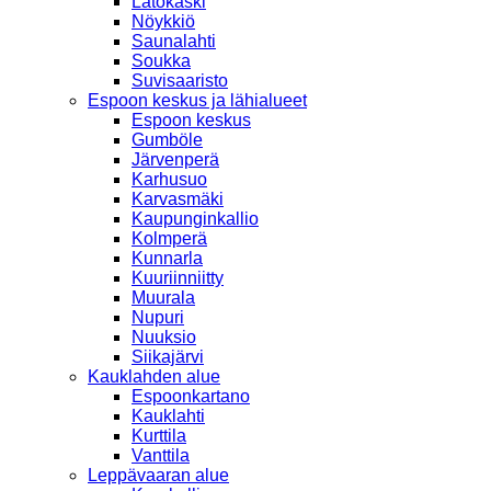
Latokaski
Nöykkiö
Saunalahti
Soukka
Suvisaaristo
Espoon keskus ja lähialueet
Espoon keskus
Gumböle
Järvenperä
Karhusuo
Karvasmäki
Kaupunginkallio
Kolmperä
Kunnarla
Kuuriinniitty
Muurala
Nupuri
Nuuksio
Siikajärvi
Kauklahden alue
Espoonkartano
Kauklahti
Kurttila
Vanttila
Leppävaaran alue