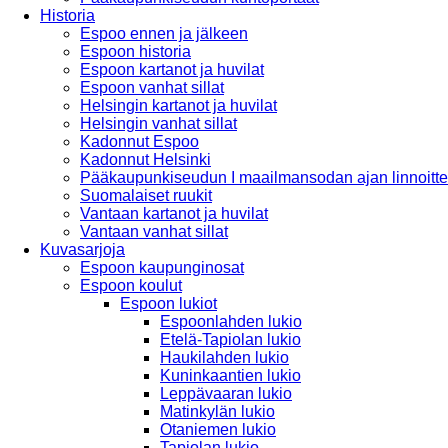
Historia
Espoo ennen ja jälkeen
Espoon historia
Espoon kartanot ja huvilat
Espoon vanhat sillat
Helsingin kartanot ja huvilat
Helsingin vanhat sillat
Kadonnut Espoo
Kadonnut Helsinki
Pääkaupunkiseudun I maailmansodan ajan linnoitte
Suomalaiset ruukit
Vantaan kartanot ja huvilat
Vantaan vanhat sillat
Kuvasarjoja
Espoon kaupunginosat
Espoon koulut
Espoon lukiot
Espoonlahden lukio
Etelä-Tapiolan lukio
Haukilahden lukio
Kuninkaantien lukio
Leppävaaran lukio
Matinkylän lukio
Otaniemen lukio
Tapiolan lukio