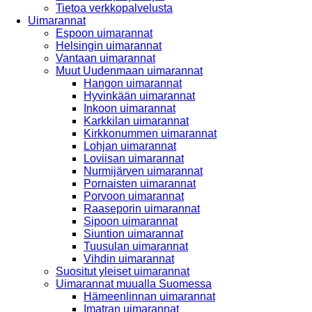
Tietoa verkkopalvelusta
Uimarannat
Espoon uimarannat
Helsingin uimarannat
Vantaan uimarannat
Muut Uudenmaan uimarannat
Hangon uimarannat
Hyvinkään uimarannat
Inkoon uimarannat
Karkkilan uimarannat
Kirkkonummen uimarannat
Lohjan uimarannat
Loviisan uimarannat
Nurmijärven uimarannat
Pornaisten uimarannat
Porvoon uimarannat
Raaseporin uimarannat
Sipoon uimarannat
Siuntion uimarannat
Tuusulan uimarannat
Vihdin uimarannat
Suositut yleiset uimarannat
Uimarannat muualla Suomessa
Hämeenlinnan uimarannat
Imatran uimarannat