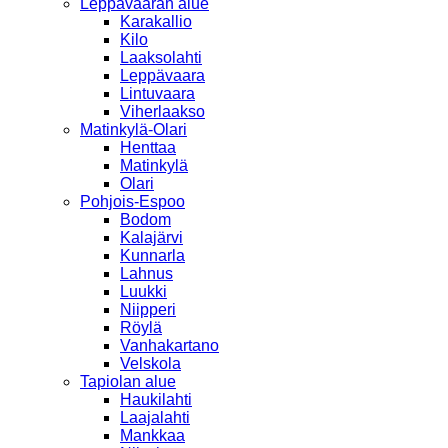
Leppävaaran alue
Karakallio
Kilo
Laaksolahti
Leppävaara
Lintuvaara
Viherlaakso
Matinkylä-Olari
Henttaa
Matinkylä
Olari
Pohjois-Espoo
Bodom
Kalajärvi
Kunnarla
Lahnus
Luukki
Niipperi
Röylä
Vanhakartano
Velskola
Tapiolan alue
Haukilahti
Laajalahti
Mankkaa