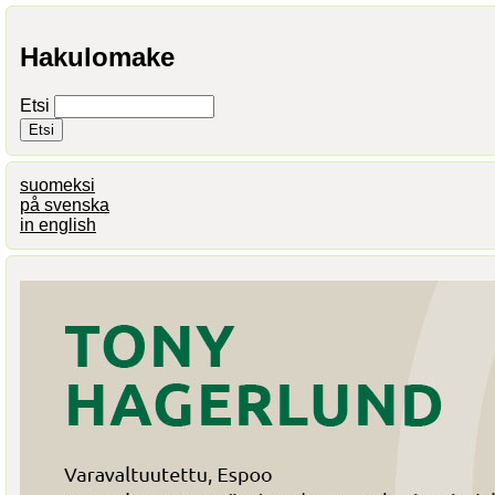
Hakulomake
Etsi
suomeksi
på svenska
in english