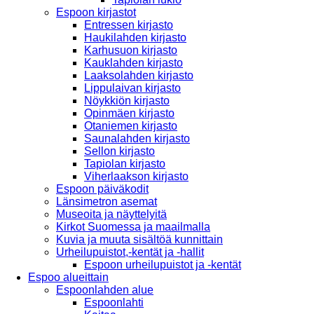
Espoon kirjastot
Entressen kirjasto
Haukilahden kirjasto
Karhusuon kirjasto
Kauklahden kirjasto
Laaksolahden kirjasto
Lippulaivan kirjasto
Nöykkiön kirjasto
Opinmäen kirjasto
Otaniemen kirjasto
Saunalahden kirjasto
Sellon kirjasto
Tapiolan kirjasto
Viherlaakson kirjasto
Espoon päiväkodit
Länsimetron asemat
Museoita ja näyttelyitä
Kirkot Suomessa ja maailmalla
Kuvia ja muuta sisältöä kunnittain
Urheilupuistot,-kentät ja -hallit
Espoon urheilupuistot ja -kentät
Espoo alueittain
Espoonlahden alue
Espoonlahti