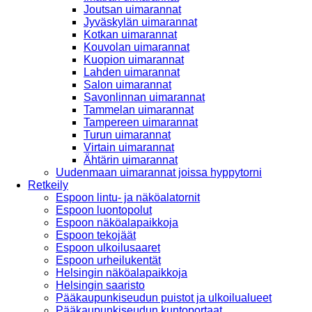
Joutsan uimarannat
Jyväskylän uimarannat
Kotkan uimarannat
Kouvolan uimarannat
Kuopion uimarannat
Lahden uimarannat
Salon uimarannat
Savonlinnan uimarannat
Tammelan uimarannat
Tampereen uimarannat
Turun uimarannat
Virtain uimarannat
Ähtärin uimarannat
Uudenmaan uimarannat joissa hyppytorni
Retkeily
Espoon lintu- ja näköalatornit
Espoon luontopolut
Espoon näköalapaikkoja
Espoon tekojäät
Espoon ulkoilusaaret
Espoon urheilukentät
Helsingin näköalapaikkoja
Helsingin saaristo
Pääkaupunkiseudun puistot ja ulkoilualueet
Pääkaupunkiseudun kuntoportaat