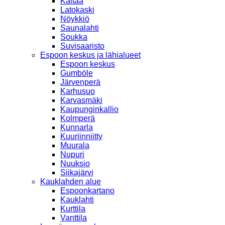
Kaitaa
Latokaski
Nöykkiö
Saunalahti
Soukka
Suvisaaristo
Espoon keskus ja lähialueet
Espoon keskus
Gumböle
Järvenperä
Karhusuo
Karvasmäki
Kaupunginkallio
Kolmperä
Kunnarla
Kuuriinniitty
Muurala
Nupuri
Nuuksio
Siikajärvi
Kauklahden alue
Espoonkartano
Kauklahti
Kurttila
Vanttila