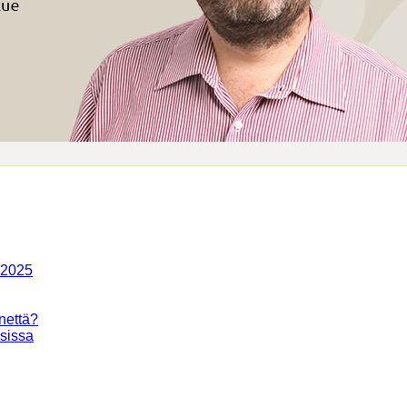
-2025
nettä?
isissa