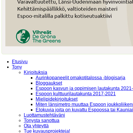
Etusivu
Tony
Kirjoituksia
Aurinkopaneelit omakotitalossa -blogisarja
Bloggaukset
Espoon kasvun ja oppimisen lautakunta 2021
Espoon kulttuurilautakunta 2017-2021
Mielipidekirjoitukset
Miten länsimetro muuttaa Espoon joukkoliiken
Elokuvia joita on kuvattu Espoossa tai Kaunia
Luottamustehtäväni
Tonysta sanottua
Ota yhteyttä
Tue kuvausprojekteja!