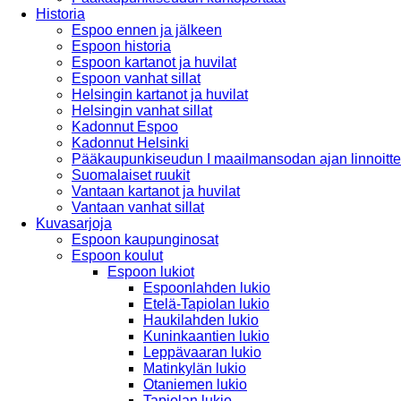
Historia
Espoo ennen ja jälkeen
Espoon historia
Espoon kartanot ja huvilat
Espoon vanhat sillat
Helsingin kartanot ja huvilat
Helsingin vanhat sillat
Kadonnut Espoo
Kadonnut Helsinki
Pääkaupunkiseudun I maailmansodan ajan linnoitte
Suomalaiset ruukit
Vantaan kartanot ja huvilat
Vantaan vanhat sillat
Kuvasarjoja
Espoon kaupunginosat
Espoon koulut
Espoon lukiot
Espoonlahden lukio
Etelä-Tapiolan lukio
Haukilahden lukio
Kuninkaantien lukio
Leppävaaran lukio
Matinkylän lukio
Otaniemen lukio
Tapiolan lukio