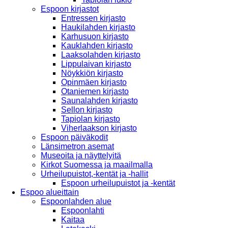
Espoon kirjastot
Entressen kirjasto
Haukilahden kirjasto
Karhusuon kirjasto
Kauklahden kirjasto
Laaksolahden kirjasto
Lippulaivan kirjasto
Nöykkiön kirjasto
Opinmäen kirjasto
Otaniemen kirjasto
Saunalahden kirjasto
Sellon kirjasto
Tapiolan kirjasto
Viherlaakson kirjasto
Espoon päiväkodit
Länsimetron asemat
Museoita ja näyttelyitä
Kirkot Suomessa ja maailmalla
Urheilupuistot,-kentät ja -hallit
Espoon urheilupuistot ja -kentät
Espoo alueittain
Espoonlahden alue
Espoonlahti
Kaitaa