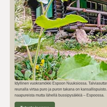
Idyllinen vuokramökki Espoon Nuuksiossa. Talviasutta
reunalla virtaa puro ja puron takana on kansallispuist
naapureista mutta lähellä bussipysäkkiä – Espoossa.