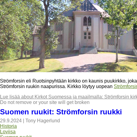
Strömforsin eli Ruotsinpyhtään kirkko on kaunis puukirkko, jok
Strömforsin ruukin naapurissa. Kirkko löytyy uopean
Strömforsi
Lue lisää
about Kirkot Suomessa ja maailmalla: Strömforsin kirk
Do not remove or your site will get broken
Suomen ruukit: Strömforsin ruukki
29.9.2024
|
Tony Hagerlund
Historia
Loviisa