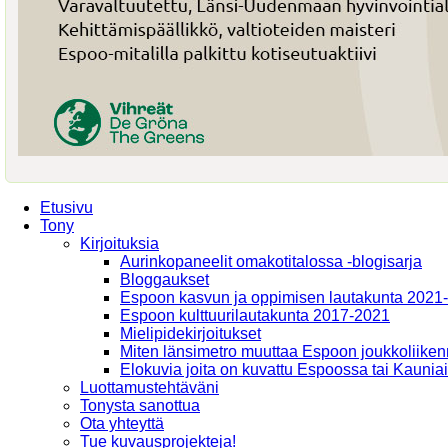
Etusivu
Tony
Kirjoituksia
Aurinkopaneelit omakotitalossa -blogisarja
Bloggaukset
Espoon kasvun ja oppimisen lautakunta 2021
Espoon kulttuurilautakunta 2017-2021
Mielipidekirjoitukset
Miten länsimetro muuttaa Espoon joukkoliiken
Elokuvia joita on kuvattu Espoossa tai Kaunia
Luottamustehtäväni
Tonysta sanottua
Ota yhteyttä
Tue kuvausprojekteja!