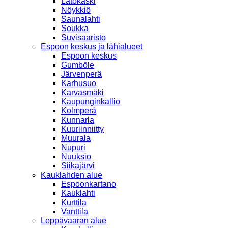
Latokaski
Nöykkiö
Saunalahti
Soukka
Suvisaaristo
Espoon keskus ja lähialueet
Espoon keskus
Gumböle
Järvenperä
Karhusuo
Karvasmäki
Kaupunginkallio
Kolmperä
Kunnarla
Kuuriinniitty
Muurala
Nupuri
Nuuksio
Siikajärvi
Kauklahden alue
Espoonkartano
Kauklahti
Kurttila
Vanttila
Leppävaaran alue