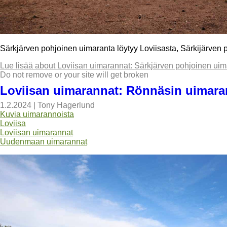
Särkjärven pohjoinen uimaranta löytyy Loviisasta, Särkijärven 
Lue lisää
about Loviisan uimarannat: Särkjärven pohjoinen uim
Do not remove or your site will get broken
Loviisan uimarannat: Rönnäsin uimara
1.2.2024
|
Tony Hagerlund
Kuvia uimarannoista
Loviisa
Loviisan uimarannat
Uudenmaan uimarannat