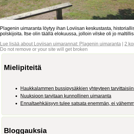
Plagenin uimaranta löytyy ihan Loviisan keskustasta, historialli
polskijoita. Itse olin täällä elokuussa, jolloin vilske oli jo maltil
Lue lisää
about Loviisan uimarannat: Plagenin uimaranta
|
2 ko
Do not remove or your site will get broken
Mielipiteitä
Haukkalammen bussipysäkkien yhteyteen tarvittaisiin 
Nuuksioon tarvitaan kunnollinen uimaranta
Ennaltaehkäisyyn tulee satsata enemmän, ei vähem
Bloggauksia