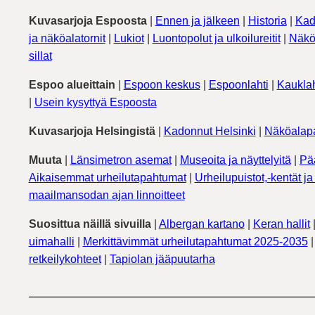
Kuvasarjoja Espoosta
|
Ennen ja jälkeen
|
Historia
|
Kad
ja näköalatornit
|
Lukiot
|
Luontopolut ja ulkoilureitit
|
Näkö
sillat
Espoo alueittain
|
Espoon keskus
|
Espoonlahti
|
Kauklah
|
Usein kysyttyä Espoosta
Kuvasarjoja Helsingistä
|
Kadonnut Helsinki
|
Näköalapa
Muuta
|
Länsimetron asemat
|
Museoita ja näyttelyitä
|
Pä
Aikaisemmat urheilutapahtumat
|
Urheilupuistot,-kentät ja 
maailmansodan ajan linnoitteet
Suosittua näillä sivuilla
|
Albergan kartano
|
Keran hallit
uimahalli
|
Merkittävimmät urheilutapahtumat 2025-2035
retkeilykohteet
|
Tapiolan jääpuutarha