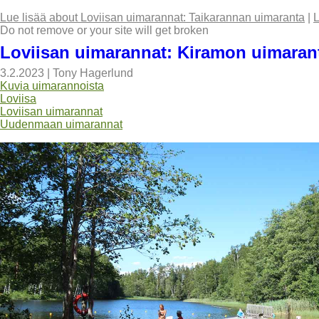
Lue lisää
about Loviisan uimarannat: Taikarannan uimaranta
|
L
Do not remove or your site will get broken
Loviisan uimarannat: Kiramon uimaran
3.2.2023
|
Tony Hagerlund
Kuvia uimarannoista
Loviisa
Loviisan uimarannat
Uudenmaan uimarannat