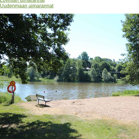
Loviisan uimarannat
Uudenmaan uimarannat