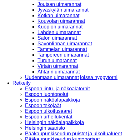
Joutsan uimarannat
Jyväskylän uimarannat
Kotkan uimarannat
Kouvolan uimarannat
Kuopion uimarannat
Lahden uimarannat
Salon uimarannat
Savonlinnan uimarannat
Tammelan uimarannat
Tampereen uimarannat
Turun uimarannat
Virtain uimarannat
Ähtärin uimarannat
Uudenmaan uimarannat joissa hyppytorni
Retkeily
Espoon lintu- ja näköalatornit
Espoon luontopolut
Espoon näköalapaikkoja
Espoon tekojäät
Espoon ulkoilusaaret
Espoon urheilukentät
Helsingin näköalapaikkoja
Helsingin saaristo
Pääkaupunkiseudun puistot ja ulkoilualueet
Pääkaupunkiseudun kuntoportaat