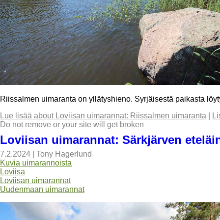
Riissalmen uimaranta on yllätyshieno. Syrjäisestä paikasta lö
Lue lisää
about Loviisan uimarannat: Riissalmen uimaranta
|
Li
Do not remove or your site will get broken
Loviisan uimarannat: Särkjärven etelä
7.2.2024
|
Tony Hagerlund
Kuvia uimarannoista
Loviisa
Loviisan uimarannat
Uudenmaan uimarannat