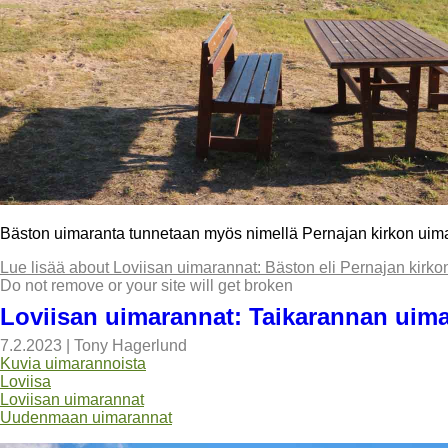
Bäston uimaranta tunnetaan myös nimellä Pernajan kirkon uimar
Lue lisää
about Loviisan uimarannat: Bäston eli Pernajan kirko
Do not remove or your site will get broken
Loviisan uimarannat: Taikarannan uim
7.2.2023
|
Tony Hagerlund
Kuvia uimarannoista
Loviisa
Loviisan uimarannat
Uudenmaan uimarannat