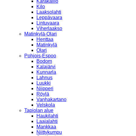
Karakallio
Kilo
Laaksolahti
Leppävaara
Lintuvaara
Viherlaakso
Matinkylä-Olari
Henttaa
Matinkylä
Olari
Pohjois-Espoo
Bodom
Kalajärvi
Kunnarla
Lahnus
Luukki
Niipperi
Röylä
Vanhakartano
Velskola
Tapiolan alue
Haukilahti
Laajalahti
Mankkaa
Niittykumpu