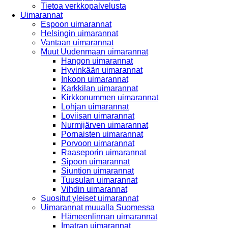
Tietoa verkkopalvelusta
Uimarannat
Espoon uimarannat
Helsingin uimarannat
Vantaan uimarannat
Muut Uudenmaan uimarannat
Hangon uimarannat
Hyvinkään uimarannat
Inkoon uimarannat
Karkkilan uimarannat
Kirkkonummen uimarannat
Lohjan uimarannat
Loviisan uimarannat
Nurmijärven uimarannat
Pornaisten uimarannat
Porvoon uimarannat
Raaseporin uimarannat
Sipoon uimarannat
Siuntion uimarannat
Tuusulan uimarannat
Vihdin uimarannat
Suositut yleiset uimarannat
Uimarannat muualla Suomessa
Hämeenlinnan uimarannat
Imatran uimarannat