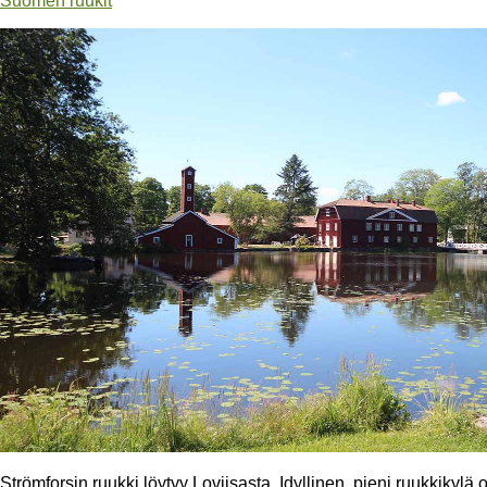
Suomen ruukit
Strömforsin ruukki löytyy Loviisasta. Idyllinen, pieni ruukkikylä