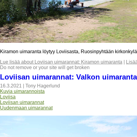
Kiramon uimaranta löytyy Loviisasta, Ruosinpyhtään kirkonkyläs
Lue lisää
about Loviisan uimarannat: Kiramon uimaranta
|
Lisä
Do not remove or your site will get broken
Loviisan uimarannat: Valkon uimaranta
16.3.2021
|
Tony Hagerlund
Kuvia uimarannoista
Loviisa
Loviisan uimarannat
Uudenmaan uimarannat