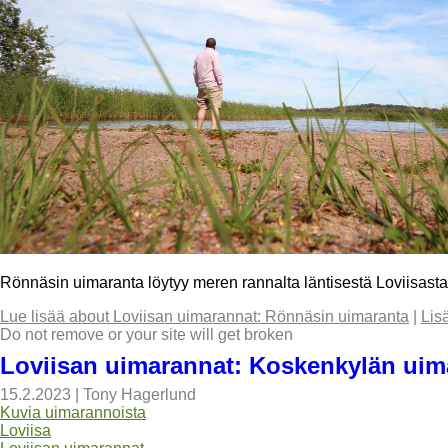
Rönnäsin uimaranta löytyy meren rannalta läntisestä Loviisasta,
Lue lisää
about Loviisan uimarannat: Rönnäsin uimaranta
|
Lis
Do not remove or your site will get broken
Loviisan uimarannat: Koskenkylän uim
15.2.2023
|
Tony Hagerlund
Kuvia uimarannoista
Loviisa