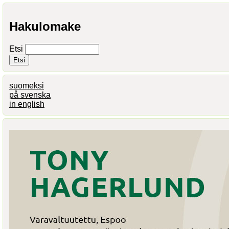
Hakulomake
Etsi
suomeksi
på svenska
in english