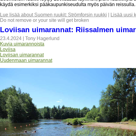
käydä esimerkiksi pääkaupunkiseudulta myös päivän reissulla.
Lue lisää
about Suomen ruukit: Strömforsin ruukki
|
Lisää uusi 
Do not remove or your site will get broken
Loviisan uimarannat: Riissalmen uimar
23.4.2024
|
Tony Hagerlund
Kuvia uimarannoista
Loviisa
Loviisan uimarannat
Uudenmaan uimarannat