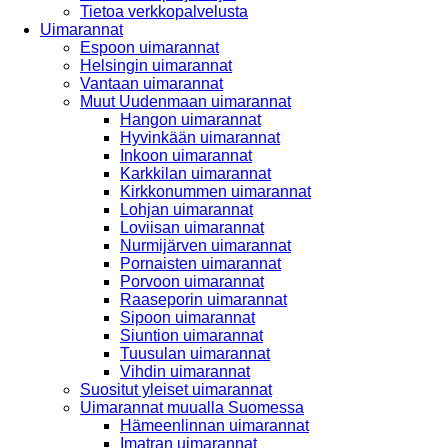
Tietoa verkkopalvelusta
Uimarannat
Espoon uimarannat
Helsingin uimarannat
Vantaan uimarannat
Muut Uudenmaan uimarannat
Hangon uimarannat
Hyvinkään uimarannat
Inkoon uimarannat
Karkkilan uimarannat
Kirkkonummen uimarannat
Lohjan uimarannat
Loviisan uimarannat
Nurmijärven uimarannat
Pornaisten uimarannat
Porvoon uimarannat
Raaseporin uimarannat
Sipoon uimarannat
Siuntion uimarannat
Tuusulan uimarannat
Vihdin uimarannat
Suositut yleiset uimarannat
Uimarannat muualla Suomessa
Hämeenlinnan uimarannat
Imatran uimarannat