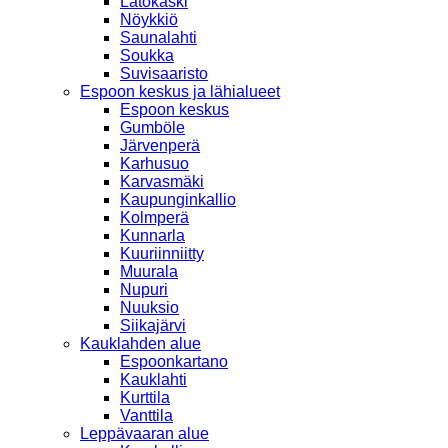
Latokaski
Nöykkiö
Saunalahti
Soukka
Suvisaaristo
Espoon keskus ja lähialueet
Espoon keskus
Gumböle
Järvenperä
Karhusuo
Karvasmäki
Kaupunginkallio
Kolmperä
Kunnarla
Kuuriinniitty
Muurala
Nupuri
Nuuksio
Siikajärvi
Kauklahden alue
Espoonkartano
Kauklahti
Kurttila
Vanttila
Leppävaaran alue