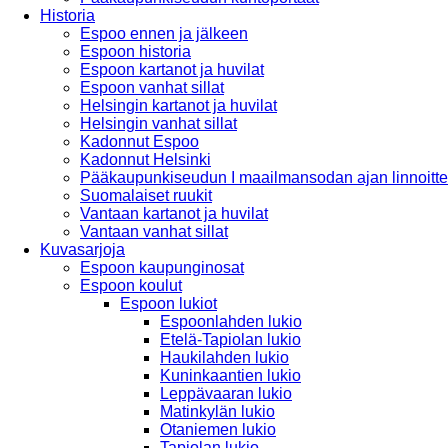
Historia
Espoo ennen ja jälkeen
Espoon historia
Espoon kartanot ja huvilat
Espoon vanhat sillat
Helsingin kartanot ja huvilat
Helsingin vanhat sillat
Kadonnut Espoo
Kadonnut Helsinki
Pääkaupunkiseudun I maailmansodan ajan linnoitte
Suomalaiset ruukit
Vantaan kartanot ja huvilat
Vantaan vanhat sillat
Kuvasarjoja
Espoon kaupunginosat
Espoon koulut
Espoon lukiot
Espoonlahden lukio
Etelä-Tapiolan lukio
Haukilahden lukio
Kuninkaantien lukio
Leppävaaran lukio
Matinkylän lukio
Otaniemen lukio
Tapiolan lukio