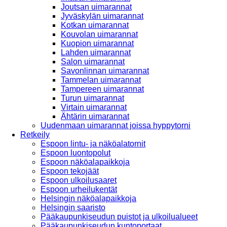
Joutsan uimarannat
Jyväskylän uimarannat
Kotkan uimarannat
Kouvolan uimarannat
Kuopion uimarannat
Lahden uimarannat
Salon uimarannat
Savonlinnan uimarannat
Tammelan uimarannat
Tampereen uimarannat
Turun uimarannat
Virtain uimarannat
Ähtärin uimarannat
Uudenmaan uimarannat joissa hyppytorni
Retkeily
Espoon lintu- ja näköalatornit
Espoon luontopolut
Espoon näköalapaikkoja
Espoon tekojäät
Espoon ulkoilusaaret
Espoon urheilukentät
Helsingin näköalapaikkoja
Helsingin saaristo
Pääkaupunkiseudun puistot ja ulkoilualueet
Pääkaupunkiseudun kuntoportaat