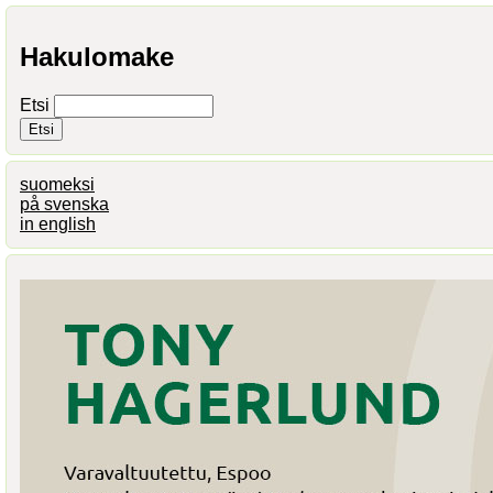
Hakulomake
Etsi
suomeksi
på svenska
in english