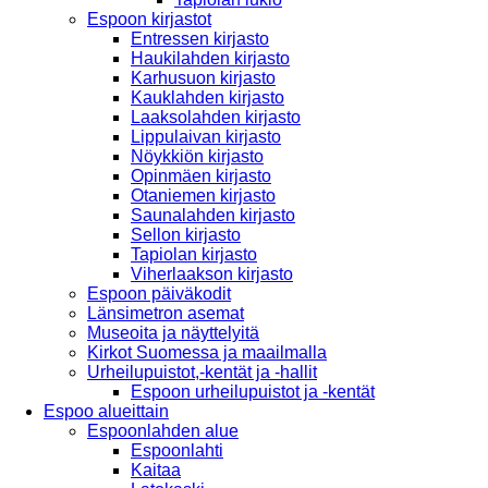
Espoon kirjastot
Entressen kirjasto
Haukilahden kirjasto
Karhusuon kirjasto
Kauklahden kirjasto
Laaksolahden kirjasto
Lippulaivan kirjasto
Nöykkiön kirjasto
Opinmäen kirjasto
Otaniemen kirjasto
Saunalahden kirjasto
Sellon kirjasto
Tapiolan kirjasto
Viherlaakson kirjasto
Espoon päiväkodit
Länsimetron asemat
Museoita ja näyttelyitä
Kirkot Suomessa ja maailmalla
Urheilupuistot,-kentät ja -hallit
Espoon urheilupuistot ja -kentät
Espoo alueittain
Espoonlahden alue
Espoonlahti
Kaitaa