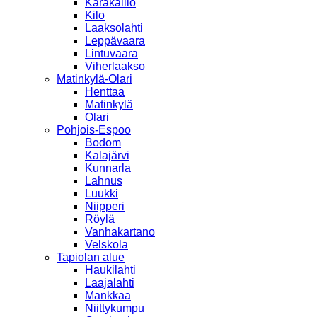
Karakallio
Kilo
Laaksolahti
Leppävaara
Lintuvaara
Viherlaakso
Matinkylä-Olari
Henttaa
Matinkylä
Olari
Pohjois-Espoo
Bodom
Kalajärvi
Kunnarla
Lahnus
Luukki
Niipperi
Röylä
Vanhakartano
Velskola
Tapiolan alue
Haukilahti
Laajalahti
Mankkaa
Niittykumpu