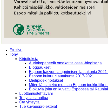
Etusivu
Tony
Kirjoituksia
Aurinkopaneelit omakotitalossa -blogisarja
Bloggaukset
Espoon kasvun ja oppimisen lautakunta 2021
Espoon kulttuurilautakunta 2017-2021
Mielipidekirjoitukset
Miten länsimetro muuttaa Espoon joukkoliiken
Elokuvia joita on kuvattu Espoossa tai Kaunia
Luottamustehtäväni
Tonysta sanottua
Ota yhteyttä
Tue kuvausprojekteja!