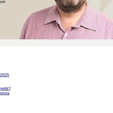
-2025
nettä?
isissa