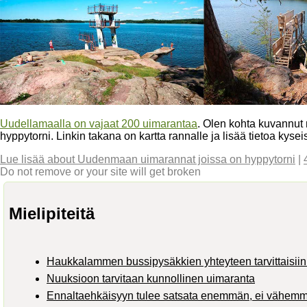
Uudellamaalla on vajaat 200 uimarantaa
. Olen kohta kuvannut 
hyppytorni. Linkin takana on kartta rannalle ja lisää tietoa kyse
Lue lisää
about Uudenmaan uimarannat joissa on hyppytorni
|
Do not remove or your site will get broken
Mielipiteitä
Haukkalammen bussipysäkkien yhteyteen tarvittaisiin 
Nuuksioon tarvitaan kunnollinen uimaranta
Ennaltaehkäisyyn tulee satsata enemmän, ei vähem