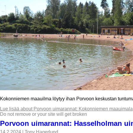
Kokonniemen maauilma löytyy ihan Porvoon keskustan tuntumasta.
Lue lisää
about Porvoon uimarannat: Kokonniemen maauimala
Do not remove or your site will get broken
Porvoon uimarannat: Hasselholman ui
14.2.2024
|
Tony Hagerlund