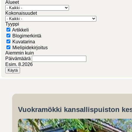
Alueet
Kokonaisuudet
Tyyppi
Artikkeli
Blogimerkintä
Kuvatarina
Mielipidekirjoitus
Aiemmin kuin
Päivämäärä
Esim. 8.2026
Vuokramökki kansallispuiston kes