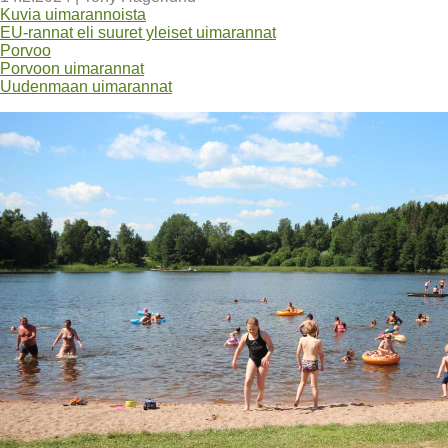
Kuvia uimarannoista
EU-rannat eli suuret yleiset uimarannat
Porvoo
Porvoon uimarannat
Uudenmaan uimarannat