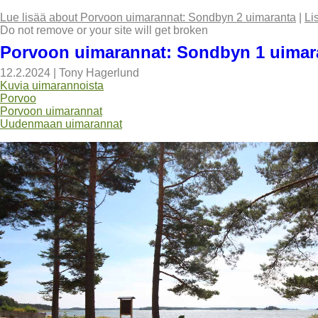
Lue lisää
about Porvoon uimarannat: Sondbyn 2 uimaranta
|
Li
Do not remove or your site will get broken
Porvoon uimarannat: Sondbyn 1 uimar
12.2.2024
|
Tony Hagerlund
Kuvia uimarannoista
Porvoo
Porvoon uimarannat
Uudenmaan uimarannat