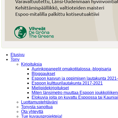
Etusivu
Tony
Kirjoituksia
Aurinkopaneelit omakotitalossa -blogisarja
Bloggaukset
Espoon kasvun ja oppimisen lautakunta 2021
Espoon kulttuurilautakunta 2017-2021
Mielipidekirjoitukset
Miten länsimetro muuttaa Espoon joukkoliiken
Elokuvia joita on kuvattu Espoossa tai Kaunia
Luottamustehtäväni
Tonysta sanottua
Ota yhteyttä
Tue kuvausprojekteja!