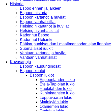
Historia
Espoo ennen ja jälkeen
Espoon historia
Espoon kartanot ja huvilat
Espoon vanhat sillat
Helsingin kartanot ja huvilat
Helsingin vanhat sillat
Kadonnut Espoo
Kadonnut Helsinki
Pääkaupunkiseudun I maailmansodan ajan linnoitte
Suomalaiset ruukit
Vantaan kartanot ja huvilat
Vantaan vanhat sillat
Kuvasarjoja
Espoon kaupunginosat
Espoon koulut
Espoon lukiot
Espoonlahden lukio
Etelä-Tapiolan lukio
Haukilahden lukio
Kuninkaantien lukio
Leppävaaran lukio
Matinkylän lukio
Otaniemen lukio
Tapiolan lukio