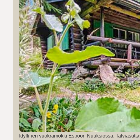
Idyllinen vuokramökki Espoon Nuuksiossa. Talviasutta