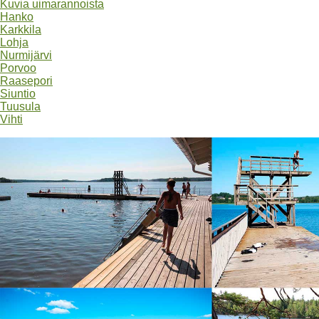
Kuvia uimarannoista
Hanko
Karkkila
Lohja
Nurmijärvi
Porvoo
Raasepori
Siuntio
Tuusula
Vihti