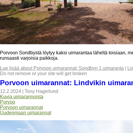
Porvoon Sondbystä löytyy kaksi uimarantaa läheltä toisiaan, 
runsaasti varjoisia paikkoja.
Lue lisää
about Porvoon uimarannat: Sondbyn 1 uimaranta
|
Li
Do not remove or your site will get broken
Porvoon uimarannat: Lindvikin uimara
12.2.2024
|
Tony Hagerlund
Kuvia uimarannoista
Porvoo
Porvoon uimarannat
Uudenmaan uimarannat