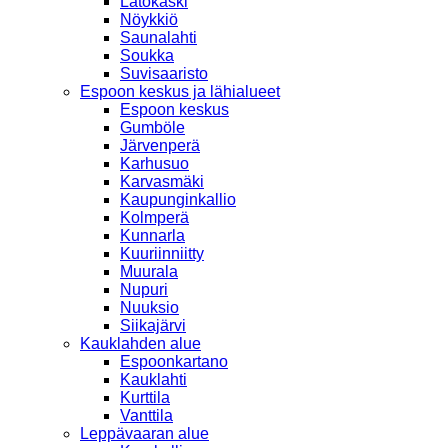
Latokaski
Nöykkiö
Saunalahti
Soukka
Suvisaaristo
Espoon keskus ja lähialueet
Espoon keskus
Gumböle
Järvenperä
Karhusuo
Karvasmäki
Kaupunginkallio
Kolmperä
Kunnarla
Kuuriinniitty
Muurala
Nupuri
Nuuksio
Siikajärvi
Kauklahden alue
Espoonkartano
Kauklahti
Kurttila
Vanttila
Leppävaaran alue