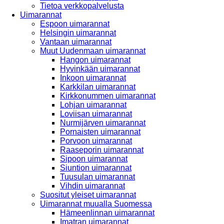
Tietoa verkkopalvelusta
Uimarannat
Espoon uimarannat
Helsingin uimarannat
Vantaan uimarannat
Muut Uudenmaan uimarannat
Hangon uimarannat
Hyvinkään uimarannat
Inkoon uimarannat
Karkkilan uimarannat
Kirkkonummen uimarannat
Lohjan uimarannat
Loviisan uimarannat
Nurmijärven uimarannat
Pornaisten uimarannat
Porvoon uimarannat
Raaseporin uimarannat
Sipoon uimarannat
Siuntion uimarannat
Tuusulan uimarannat
Vihdin uimarannat
Suositut yleiset uimarannat
Uimarannat muualla Suomessa
Hämeenlinnan uimarannat
Imatran uimarannat