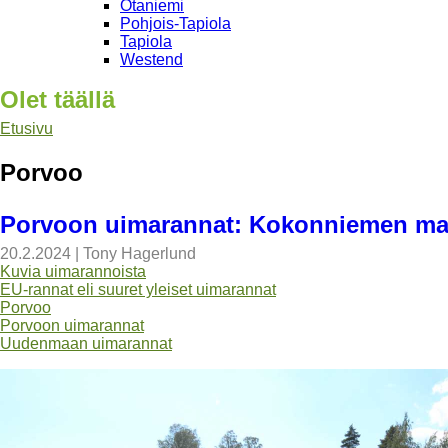
Otaniemi
Pohjois-Tapiola
Tapiola
Westend
Olet täällä
Etusivu
Porvoo
Porvoon uimarannat: Kokonniemen ma
20.2.2024
|
Tony Hagerlund
Kuvia uimarannoista
EU-rannat eli suuret yleiset uimarannat
Porvoo
Porvoon uimarannat
Uudenmaan uimarannat