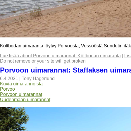
Köttbodan uimaranta löytyy Porvoosta, Vessööstä Sundetin itäkä
Lue lisää
about Porvoon uimarannat: Köttbodan uimaranta
|
Lis
Do not remove or your site will get broken
Porvoon uimarannat: Staffaksen uimar
6.4.2021
|
Tony Hagerlund
Kuvia uimarannoista
Porvoo
Porvoon uimarannat
Uudenmaan uimarannat