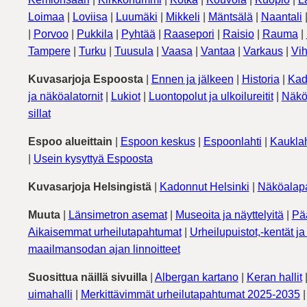
Loimaa
|
Loviisa
|
Luumäki
|
Mikkeli
|
Mäntsälä
|
Naantali
|
Porvoo
|
Pukkila
|
Pyhtää
|
Raasepori
|
Raisio
|
Rauma
|
Tampere
|
Turku
|
Tuusula
|
Vaasa
|
Vantaa
|
Varkaus
|
Vih
Kuvasarjoja Espoosta
|
Ennen ja jälkeen
|
Historia
|
Kad
ja näköalatornit
|
Lukiot
|
Luontopolut ja ulkoilureitit
|
Näkö
sillat
Espoo alueittain
|
Espoon keskus
|
Espoonlahti
|
Kauklah
|
Usein kysyttyä Espoosta
Kuvasarjoja Helsingistä
|
Kadonnut Helsinki
|
Näköalapa
Muuta
|
Länsimetron asemat
|
Museoita ja näyttelyitä
|
Pä
Aikaisemmat urheilutapahtumat
|
Urheilupuistot,-kentät ja 
maailmansodan ajan linnoitteet
Suosittua näillä sivuilla
|
Albergan kartano
|
Keran hallit
uimahalli
|
Merkittävimmät urheilutapahtumat 2025-2035