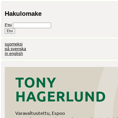
Hakulomake
Etsi
suomeksi
på svenska
in english