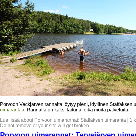
Porvoon Veckjärven rannalta löytyy pieni, idyllinen Staffakse
uimarantaa
. Rannalla on kaksi laituria, eikä muita palveluita.
Lue lisää
about Porvoon uimarannat: Staffaksen uimaranta
|
1 
Do not remove or your site will get broken
Porvoon uimarannat: Tervajärven uima