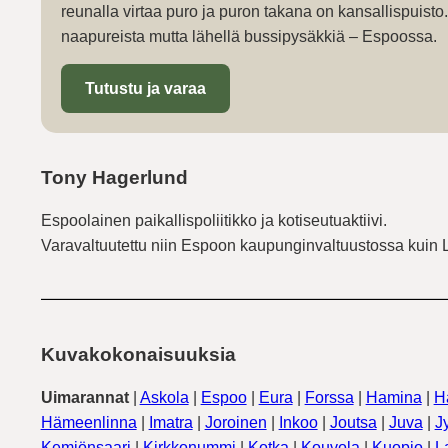
reunalla virtaa puro ja puron takana on kansallispuist
naapureista mutta lähellä bussipysäkkiä – Espoossa.
Tutustu ja varaa
Tony Hagerlund
Espoolainen paikallispoliitikko ja kotiseutuaktiivi.
Varavaltuutettu niin Espoon kaupunginvaltuustossa kuin 
Kuvakokonaisuuksia
Uimarannat
|
Askola
|
Espoo
|
Eura
|
Forssa
|
Hamina
|
H
Hämeenlinna
|
Imatra
|
Joroinen
|
Inkoo
|
Joutsa
|
Juva
|
J
Kemiönsaari
|
Kirkkonummi
|
Kotka
|
Kouvola
|
Kuopio
|
L