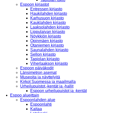
Espoon kirjastot
Entressen kirjasto
Haukilahden kirjasto
Karhusuon kirjasto
Kauklahden kirjasto
Laaksolahden kirjasto
Lippulaivan kirjasto
Nöykkiön kirjasto
Opinmäen kirjasto
Otaniemen kirjasto
Saunalahden kirjasto
Sellon kirjasto
Tapiolan kirjasto
Viherlaakson kirjasto
Espoon päiväkodit
Länsimetron asemat
Museoita ja näyttelyitä
Kirkot Suomessa ja maailmalla
Urheilupuistot,-kentät ja -hallit
Espoon urheilupuistot ja -kentät
Espoo alueittain
Espoonlahden alue
Espoonlahti
Kaitaa