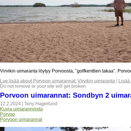
Virvikin uimaranta löytyy Porvoosta, "golfkenttien takaa". Porvo
Lue lisää
about Porvoon uimarannat: Virvikin uimaranta
|
Lisää
Do not remove or your site will get broken
Porvoon uimarannat: Sondbyn 2 uimar
12.2.2024
|
Tony Hagerlund
Kuvia uimarannoista
Porvoo
Porvoon uimarannat