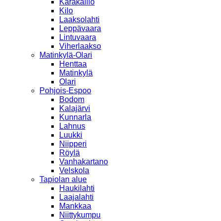
Karakallio
Kilo
Laaksolahti
Leppävaara
Lintuvaara
Viherlaakso
Matinkylä-Olari
Henttaa
Matinkylä
Olari
Pohjois-Espoo
Bodom
Kalajärvi
Kunnarla
Lahnus
Luukki
Niipperi
Röylä
Vanhakartano
Velskola
Tapiolan alue
Haukilahti
Laajalahti
Mankkaa
Niittykumpu