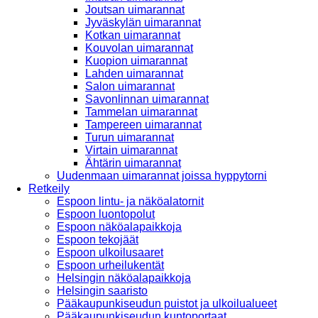
Joutsan uimarannat
Jyväskylän uimarannat
Kotkan uimarannat
Kouvolan uimarannat
Kuopion uimarannat
Lahden uimarannat
Salon uimarannat
Savonlinnan uimarannat
Tammelan uimarannat
Tampereen uimarannat
Turun uimarannat
Virtain uimarannat
Ähtärin uimarannat
Uudenmaan uimarannat joissa hyppytorni
Retkeily
Espoon lintu- ja näköalatornit
Espoon luontopolut
Espoon näköalapaikkoja
Espoon tekojäät
Espoon ulkoilusaaret
Espoon urheilukentät
Helsingin näköalapaikkoja
Helsingin saaristo
Pääkaupunkiseudun puistot ja ulkoilualueet
Pääkaupunkiseudun kuntoportaat