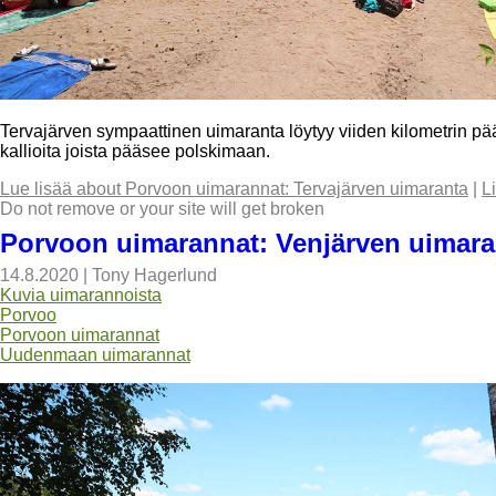
Tervajärven sympaattinen uimaranta löytyy viiden kilometrin pä
kallioita joista pääsee polskimaan.
Lue lisää
about Porvoon uimarannat: Tervajärven uimaranta
|
L
Do not remove or your site will get broken
Porvoon uimarannat: Venjärven uimara
14.8.2020
|
Tony Hagerlund
Kuvia uimarannoista
Porvoo
Porvoon uimarannat
Uudenmaan uimarannat