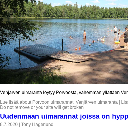
Venjärven uimaranta löytyy Porvoosta, vähemmän yllättäen Venj
Lue lisää
about Porvoon uimarannat: Venjärven uimaranta
|
Lis
Do not remove or your site will get broken
Uudenmaan uimarannat joissa on hypp
8.7.2020
|
Tony Hagerlund