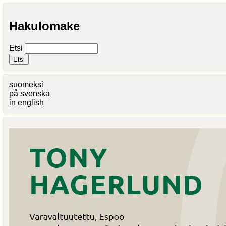
Hakulomake
Etsi
suomeksi
på svenska
in english