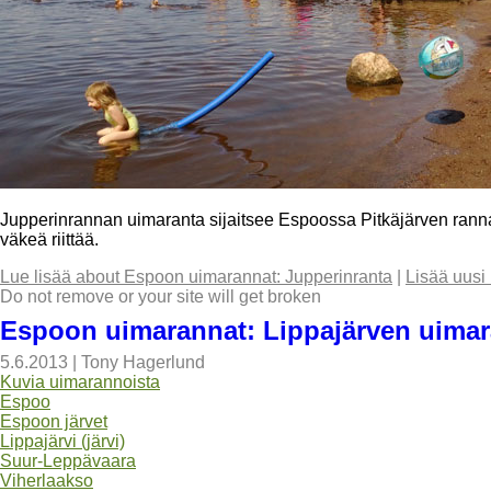
Jupperinrannan uimaranta sijaitsee Espoossa Pitkäjärven ranna
väkeä riittää.
Lue lisää
about Espoon uimarannat: Jupperinranta
|
Lisää uusi
Do not remove or your site will get broken
Espoon uimarannat: Lippajärven uimar
5.6.2013
|
Tony Hagerlund
Kuvia uimarannoista
Espoo
Espoon järvet
Lippajärvi (järvi)
Suur-Leppävaara
Viherlaakso