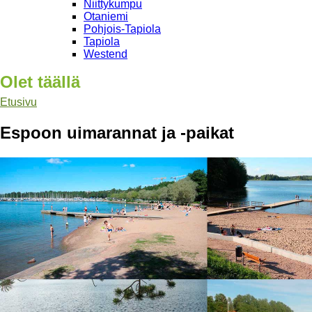
Niittykumpu
Otaniemi
Pohjois-Tapiola
Tapiola
Westend
Olet täällä
Etusivu
Espoon uimarannat ja -paikat