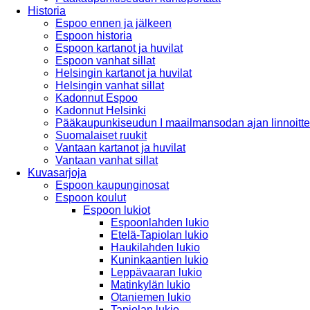
Historia
Espoo ennen ja jälkeen
Espoon historia
Espoon kartanot ja huvilat
Espoon vanhat sillat
Helsingin kartanot ja huvilat
Helsingin vanhat sillat
Kadonnut Espoo
Kadonnut Helsinki
Pääkaupunkiseudun I maailmansodan ajan linnoitte
Suomalaiset ruukit
Vantaan kartanot ja huvilat
Vantaan vanhat sillat
Kuvasarjoja
Espoon kaupunginosat
Espoon koulut
Espoon lukiot
Espoonlahden lukio
Etelä-Tapiolan lukio
Haukilahden lukio
Kuninkaantien lukio
Leppävaaran lukio
Matinkylän lukio
Otaniemen lukio
Tapiolan lukio