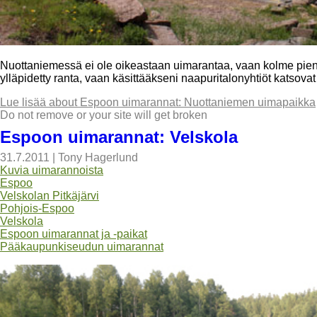
Nuottaniemessä ei ole oikeastaan uimarantaa, vaan kolme pient
ylläpidetty ranta, vaan käsittääkseni naapuritalonyhtiöt katsova
Lue lisää
about Espoon uimarannat: Nuottaniemen uimapaikka
Do not remove or your site will get broken
Espoon uimarannat: Velskola
31.7.2011
|
Tony Hagerlund
Kuvia uimarannoista
Espoo
Velskolan Pitkäjärvi
Pohjois-Espoo
Velskola
Espoon uimarannat ja -paikat
Pääkaupunkiseudun uimarannat