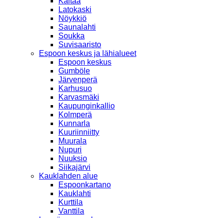
Kaitaa
Latokaski
Nöykkiö
Saunalahti
Soukka
Suvisaaristo
Espoon keskus ja lähialueet
Espoon keskus
Gumböle
Järvenperä
Karhusuo
Karvasmäki
Kaupunginkallio
Kolmperä
Kunnarla
Kuuriinniitty
Muurala
Nupuri
Nuuksio
Siikajärvi
Kauklahden alue
Espoonkartano
Kauklahti
Kurttila
Vanttila