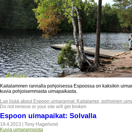
Kaitalammen rannalla pohjoisessa Espoossa on kaksikin uimara
kuvia pohjoisemmasta uimapaikasta.
Lue lisää
about Espoon uimarannat: Kaitalampi, pohjoinen uim
Do not remove or your site will get broken
Espoon uimapaikat: Solvalla
19.4.2013
|
Tony Hagerlund
Kuvia uimarannoista