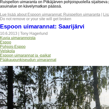
Ruispellon uimaranta on Pitkäjärven pohjoispuolella sijaitseva
asuinalue on kävelymatkan päässä.
Lue lisää
about Espoon uimarannat: Ruispellon uimaranta
|
Lis
Do not remove or your site will get broken
Espoon uimarannat: Saarijärvi
10.6.2013
|
Tony Hagerlund
Kuvia uimarannoista
Espoo
Pohjois-Espoo
Velskola
Espoon uimarannat ja -paikat
Pääkaupunkiseudun uimarannat