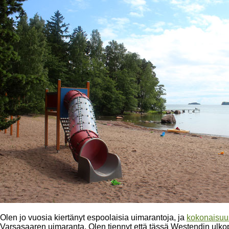
Olen jo vuosia kiertänyt espoolaisia uimarantoja, ja
kokonaisuus
Varsasaaren uimaranta. Olen tiennyt että tässä Westendin ulkop