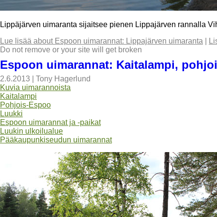
Lippäjärven uimaranta sijaitsee pienen Lippajärven rannalla 
Lue lisää
about Espoon uimarannat: Lippajärven uimaranta
|
Li
Do not remove or your site will get broken
Espoon uimarannat: Kaitalampi, pohjo
2.6.2013
|
Tony Hagerlund
Kuvia uimarannoista
Kaitalampi
Pohjois-Espoo
Luukki
Espoon uimarannat ja -paikat
Luukin ulkoilualue
Pääkaupunkiseudun uimarannat