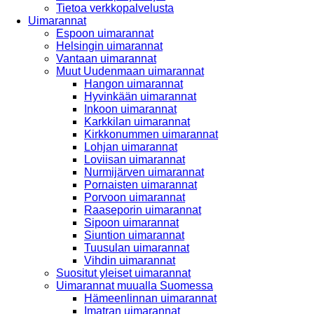
Tietoa verkkopalvelusta
Uimarannat
Espoon uimarannat
Helsingin uimarannat
Vantaan uimarannat
Muut Uudenmaan uimarannat
Hangon uimarannat
Hyvinkään uimarannat
Inkoon uimarannat
Karkkilan uimarannat
Kirkkonummen uimarannat
Lohjan uimarannat
Loviisan uimarannat
Nurmijärven uimarannat
Pornaisten uimarannat
Porvoon uimarannat
Raaseporin uimarannat
Sipoon uimarannat
Siuntion uimarannat
Tuusulan uimarannat
Vihdin uimarannat
Suositut yleiset uimarannat
Uimarannat muualla Suomessa
Hämeenlinnan uimarannat
Imatran uimarannat