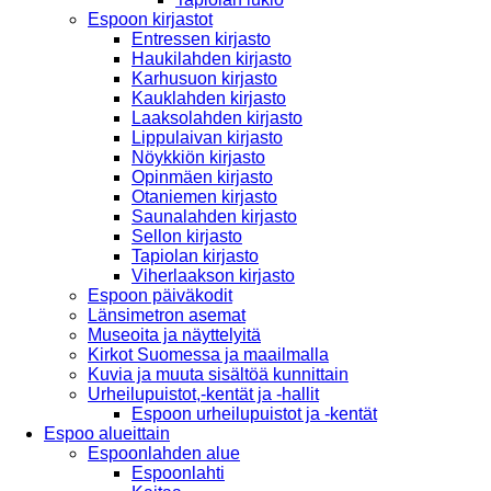
Espoon kirjastot
Entressen kirjasto
Haukilahden kirjasto
Karhusuon kirjasto
Kauklahden kirjasto
Laaksolahden kirjasto
Lippulaivan kirjasto
Nöykkiön kirjasto
Opinmäen kirjasto
Otaniemen kirjasto
Saunalahden kirjasto
Sellon kirjasto
Tapiolan kirjasto
Viherlaakson kirjasto
Espoon päiväkodit
Länsimetron asemat
Museoita ja näyttelyitä
Kirkot Suomessa ja maailmalla
Kuvia ja muuta sisältöä kunnittain
Urheilupuistot,-kentät ja -hallit
Espoon urheilupuistot ja -kentät
Espoo alueittain
Espoonlahden alue
Espoonlahti