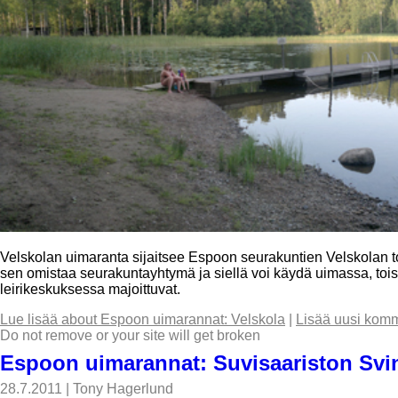
Velskolan uimaranta sijaitsee Espoon seurakuntien Velskolan to
sen omistaa seurakuntayhtymä ja siellä voi käydä uimassa, toisa
leirikeskuksessa majoittuvat.
Lue lisää
about Espoon uimarannat: Velskola
|
Lisää uusi komm
Do not remove or your site will get broken
Espoon uimarannat: Suvisaariston Svi
28.7.2011
|
Tony Hagerlund