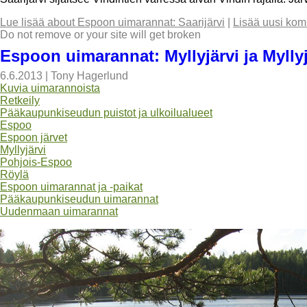
Lue lisää
about Espoon uimarannat: Saarijärvi
|
Lisää uusi kom
Do not remove or your site will get broken
Espoon uimarannat: Myllyjärvi ja Myll
6.6.2013
|
Tony Hagerlund
Kuvia uimarannoista
Retkeily
Pääkaupunkiseudun puistot ja ulkoilualueet
Espoo
Espoon järvet
Myllyjärvi
Pohjois-Espoo
Röylä
Espoon uimarannat ja -paikat
Pääkaupunkiseudun uimarannat
Uudenmaan uimarannat