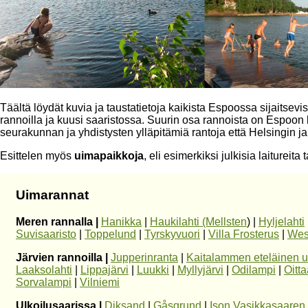
Täältä löydät kuvia ja taustatietoja kaikista Espoossa sijaitsevi
rannoilla ja kuusi saaristossa. Suurin osa rannoista on Espoo
seurakunnan ja yhdistysten ylläpitämiä rantoja että Helsingin 
Esittelen myös
uimapaikkoja
, eli esimerkiksi julkisia laitureit
Uimarannat
Meren rannalla |
Hanikka
|
Haukilahti (Mellsten
) |
Hyljelahti
Suvisaaristo
|
Toppelund
|
Tyrskyvuori
|
Villa Frosterus
|
Wes
Järvien rannoilla |
Jupperinranta
|
Kaitalammen eteläinen 
Laaksolahti
|
Lippajärvi
|
Luukki
|
Myllyjärvi
|
Odilampi
|
Oitta
Sorvalampi
|
Vilniemi
Ulkoilusaarissa |
Diksand
|
Gåsgrund
|
Ison Vasikkasaaren