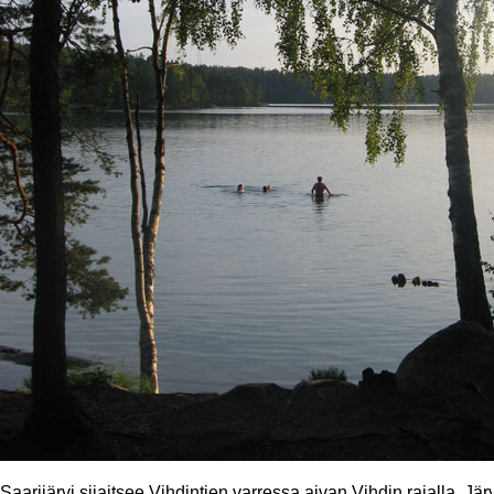
Saarijärvi sijaitsee Vihdintien varressa aivan Vihdin rajalla. Jä