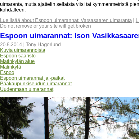
uimaranta, mutta ajattelin sellaista viisi tai kymmenmetristä pi
kohdalleen.
Lue lisää
about Espoon uimarannat: Varsasaaren uimaranta
|
L
Do not remove or your site will get broken
Espoon uimarannat: Ison Vasikkasaare
20.8.2014
|
Tony Hagerlund
Kuvia uimarannoista
Espoon saaristo
Matinkylän alue
Matinkylä
Espoo
Espoon uimarannat ja -paikat
Pääkaupunkiseudun uimarannat
Uudenmaan uimarannat