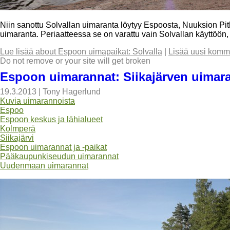
Niin sanottu Solvallan uimaranta löytyy Espoosta, Nuuksion Pit
uimaranta. Periaatteessa se on varattu vain Solvallan käyttöö
Lue lisää
about Espoon uimapaikat: Solvalla
|
Lisää uusi komme
Do not remove or your site will get broken
Espoon uimarannat: Siikajärven uimar
19.3.2013
|
Tony Hagerlund
Kuvia uimarannoista
Espoo
Espoon keskus ja lähialueet
Kolmperä
Siikajärvi
Espoon uimarannat ja -paikat
Pääkaupunkiseudun uimarannat
Uudenmaan uimarannat