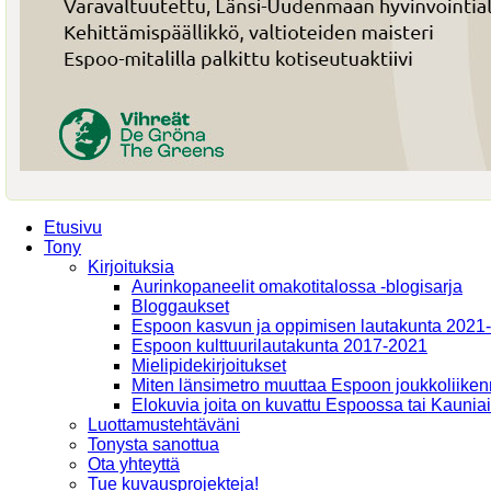
Etusivu
Tony
Kirjoituksia
Aurinkopaneelit omakotitalossa -blogisarja
Bloggaukset
Espoon kasvun ja oppimisen lautakunta 2021
Espoon kulttuurilautakunta 2017-2021
Mielipidekirjoitukset
Miten länsimetro muuttaa Espoon joukkoliiken
Elokuvia joita on kuvattu Espoossa tai Kaunia
Luottamustehtäväni
Tonysta sanottua
Ota yhteyttä
Tue kuvausprojekteja!