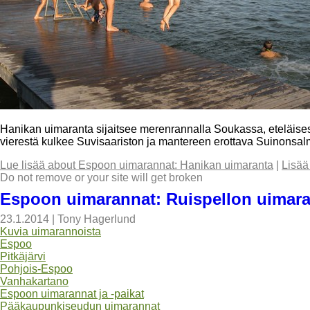
Hanikan uimaranta sijaitsee merenrannalla Soukassa, eteläis
vierestä kulkee Suvisaariston ja mantereen erottava Suinonsal
Lue lisää
about Espoon uimarannat: Hanikan uimaranta
|
Lisää
Do not remove or your site will get broken
Espoon uimarannat: Ruispellon uimara
23.1.2014
|
Tony Hagerlund
Kuvia uimarannoista
Espoo
Pitkäjärvi
Pohjois-Espoo
Vanhakartano
Espoon uimarannat ja -paikat
Pääkaupunkiseudun uimarannat