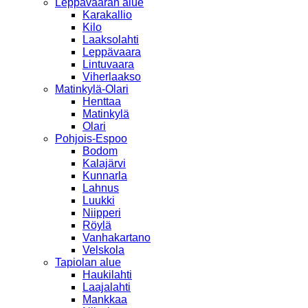
Leppävaaran alue
Karakallio
Kilo
Laaksolahti
Leppävaara
Lintuvaara
Viherlaakso
Matinkylä-Olari
Henttaa
Matinkylä
Olari
Pohjois-Espoo
Bodom
Kalajärvi
Kunnarla
Lahnus
Luukki
Niipperi
Röylä
Vanhakartano
Velskola
Tapiolan alue
Haukilahti
Laajalahti
Mankkaa