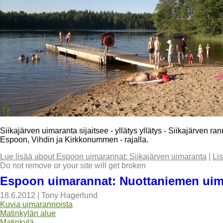
Siikajärven uimaranta sijaitsee - yllätys yllätys - Siikajärven r
Espoon, Vihdin ja Kirkkonummen - rajalla.
Lue lisää
about Espoon uimarannat: Siikajärven uimaranta
|
Li
Do not remove or your site will get broken
Espoon uimarannat: Nuottaniemen uim
18.6.2012
|
Tony Hagerlund
Kuvia uimarannoista
Matinkylän alue
Matinkylä