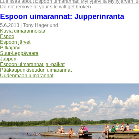
Lue lisää
about Espoon uimarannat: Myllyjärvi ja Myllyjärven 
Do not remove or your site will get broken
Espoon uimarannat: Jupperinranta
5.6.2013
|
Tony Hagerlund
Kuvia uimarannoista
Espoo
Espoon järvet
Pitkäjärvi
Suur-Leppävaara
Jupperi
Espoon uimarannat ja -paikat
Pääkaupunkiseudun uimarannat
Uudenmaan uimarannat