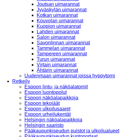
Joutsan uimarannat
Jyväskylän uimarannat
Kotkan uimarannat
Kouvolan uimarannat
Kuopion uimarannat
Lahden uimarannat
Salon uimarannat
Savonlinnan uimarannat
Tammelan uimarannat
Tampereen uimarannat
Turun uimarannat
Virtain uimarannat
Ähtärin uimarannat
Uudenmaan uimarannat joissa hyppytorni
Retkeily
Espoon lintu- ja näköalatornit
Espoon luontopolut
Espoon näköalapaikkoja
Espoon tekojäät
Espoon ulkoilusaaret
Espoon urheilukentät
Helsingin näköalapaikkoja
Helsingin saaristo
Pääkaupunkiseudun puistot ja ulkoilualueet
Pääkaupunkiseudun kuntoportaat