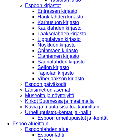
Espoon kirjastot
Entressen kirjasto
Haukilahden kirjasto
Karhusuon kirjasto
Kauklahden kirjasto
Laaksolahden kirjasto
Lippulaivan kirjasto
Nöykkiön kirjasto
Opinmäen kirjasto
Otaniemen kirjasto
Saunalahden kirjasto
Sellon kirjasto
Tapiolan kirjasto
Viherlaakson kirjasto
Espoon päiväkodit
Länsimetron asemat
Museoita ja näyttelyitä
Kirkot Suomessa ja maailmalla
Kuvia ja muuta sisältöä kunnittain
Urheilupuistot,-kentät ja -hallit
Espoon urheilupuistot ja -kentät
Espoo alueittain
Espoonlahden alue
Espoonlahti