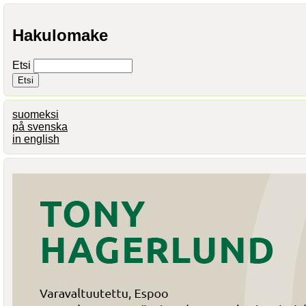
Hakulomake
Etsi
suomeksi
på svenska
in english