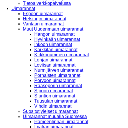
Tietoa verkkopalvelusta
Uimarannat
Espoon uimarannat
Helsingin uimarannat
Vantaan uimarannat
Muut Uudenmaan uimarannat
Hangon uimarannat
Hyvinkään uimarannat
Inkoon uimarannat
Karkkilan uimarannat
Kirkkonummen uimarannat
Lohjan uimarannat
Loviisan uimarannat
Nurmijärven uimarannat
Pornaisten uimarannat
Porvoon uimarannat
Raaseporin uimarannat
Sipoon uimarannat
Siuntion uimarannat
Tuusulan uimarannat
Vihdin uimarannat
Suositut yleiset uimarannat
Uimarannat muualla Suomessa
Hämeenlinnan uimarannat
Imatran uimarannat