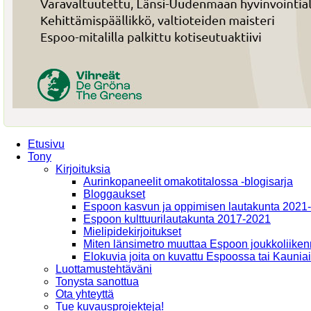
Etusivu
Tony
Kirjoituksia
Aurinkopaneelit omakotitalossa -blogisarja
Bloggaukset
Espoon kasvun ja oppimisen lautakunta 2021
Espoon kulttuurilautakunta 2017-2021
Mielipidekirjoitukset
Miten länsimetro muuttaa Espoon joukkoliiken
Elokuvia joita on kuvattu Espoossa tai Kaunia
Luottamustehtäväni
Tonysta sanottua
Ota yhteyttä
Tue kuvausprojekteja!