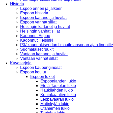
Historia
Espoo ennen ja jälkeen
Espoon historia
Espoon kartanot ja huvilat
Espoon vanhat sillat
Helsingin kartanot ja huvilat
Helsingin vanhat sillat
Kadonnut Espoo
Kadonnut Helsinki
Pääkaupunkiseudun I maailmansodan ajan linnoitte
Suomalaiset ruukit
Vantaan kartanot ja huvilat
Vantaan vanhat sillat
Kuvasarjoja
Espoon kaupunginosat
Espoon koulut
Espoon lukiot
Espoonlahden lukio
Etelä-Tapiolan lukio
Haukilahden lukio
Kuninkaantien lukio
Leppävaaran lukio
Matinkylän lukio
Otaniemen lukio
Tapiolan lukio