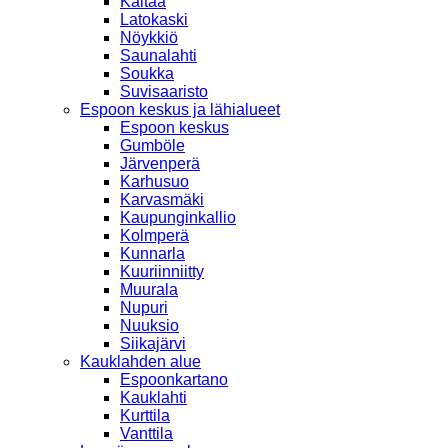
Kaitaa
Latokaski
Nöykkiö
Saunalahti
Soukka
Suvisaaristo
Espoon keskus ja lähialueet
Espoon keskus
Gumböle
Järvenperä
Karhusuo
Karvasmäki
Kaupunginkallio
Kolmperä
Kunnarla
Kuuriinniitty
Muurala
Nupuri
Nuuksio
Siikajärvi
Kauklahden alue
Espoonkartano
Kauklahti
Kurttila
Vanttila