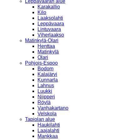
Leppävaaran alue
Karakallio
Kilo
Laaksolahti
Leppävaara
Lintuvaara
Viherlaakso
Matinkylä-Olari
Henttaa
Matinkylä
Olari
Pohjois-Espoo
Bodom
Kalajärvi
Kunnarla
Lahnus
Luukki
Niipperi
Röylä
Vanhakartano
Velskola
Tapiolan alue
Haukilahti
Laajalahti
Mankkaa