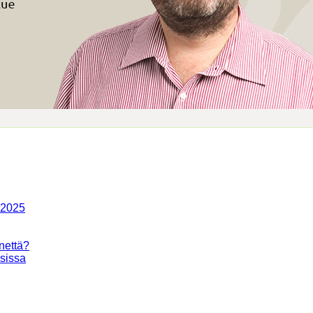
-2025
nettä?
isissa