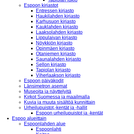
Espoon kirjastot
Entressen kirjasto
Haukilahden kirjasto
Karhusuon kirjasto
Kauklahden kirjasto
Laaksolahden kirjasto
Lippulaivan kirjasto
Nöykkiön kirjasto
Opinmäen kirjasto
Otaniemen kirjasto
Saunalahden kirjasto
Sellon kirjasto
Tapiolan kirjasto
Viherlaakson kirjasto
Espoon päiväkodit
Länsimetron asemat
Museoita ja näyttelyitä
Kirkot Suomessa ja maailmalla
Kuvia ja muuta sisältöä kunnittain
Urheilupuistot,-kentät ja -hallit
Espoon urheilupuistot ja -kentät
Espoo alueittain
Espoonlahden alue
Espoonlahti