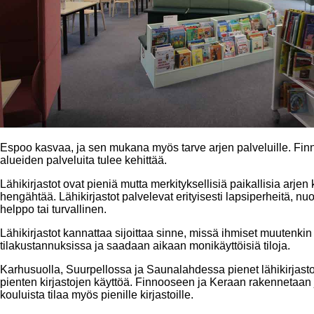
Espoo kasvaa, ja sen mukana myös tarve arjen palveluille. Fin
alueiden palveluita tulee kehittää.
Lähikirjastot ovat pieniä mutta merkityksellisiä paikallisia arjen
hengähtää. Lähikirjastot palvelevat erityisesti lapsiperheitä, nuor
helppo tai turvallinen.
Lähikirjastot kannattaa sijoittaa sinne, missä ihmiset muutenkin
tilakustannuksissa ja saadaan aikaan monikäyttöisiä tiloja.
Karhusuolla, Suurpellossa ja Saunalahdessa pienet lähikirjasto
pienten kirjastojen käyttöä. Finnooseen ja Keraan rakennetaan j
kouluista tilaa myös pienille kirjastoille.