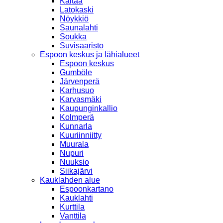
Kaitaa
Latokaski
Nöykkiö
Saunalahti
Soukka
Suvisaaristo
Espoon keskus ja lähialueet
Espoon keskus
Gumböle
Järvenperä
Karhusuo
Karvasmäki
Kaupunginkallio
Kolmperä
Kunnarla
Kuuriinniitty
Muurala
Nupuri
Nuuksio
Siikajärvi
Kauklahden alue
Espoonkartano
Kauklahti
Kurttila
Vanttila