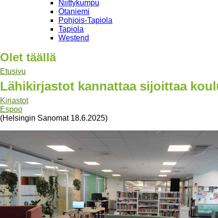
Niittykumpu
Otaniemi
Pohjois-Tapiola
Tapiola
Westend
Olet täällä
Etusivu
Lähikirjastot kannattaa sijoittaa koul
Kirjastot
Espoo
(Helsingin Sanomat 18.6.2025)