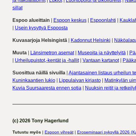
ja näköalatornit
|
Lukiot
|
Luontopolut ja ulkoilureitit
|
Näkö
sillat
Espoo alueittain
|
Espoon keskus
|
Espoonlahti
|
Kauklah
|
Usein kysyttyä Espoosta
Kuvasarjoja Helsingistä
|
Kadonnut Helsinki
|
Näköalapa
Muuta
|
Länsimetron asemat
|
Museoita ja näyttelyitä
|
Pä
|
Urheilupuistot,-kentät ja -hallit
|
Vantaan kartanot
|
Pääka
Suosittua näillä sivuilla
|
Ajantasainen listaus urheilun te
Kuninkaantien lukio
|
Lippulaivan kirjasto
|
Matinkylän uim
Kuvia Suursaaresta ennen sotia
|
Nuuksin reitit ja retkeil
(c) 2026 Tony Hagerlund
Tutustu myös
|
Espoon vihreät
|
Eroseminaari syksyllä 2026 (K