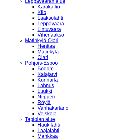
Leppävaaran alue
Karakallio
Kilo
Laaksolahti
Leppävaara
Lintuvaara
Viherlaakso
Matinkylä-Olari
Henttaa
Matinkylä
Olari
Pohjois-Espoo
Bodom
Kalajärvi
Kunnarla
Lahnus
Luukki
Niipperi
Röylä
Vanhakartano
Velskola
Tapiolan alue
Haukilahti
Laajalahti
Mankkaa