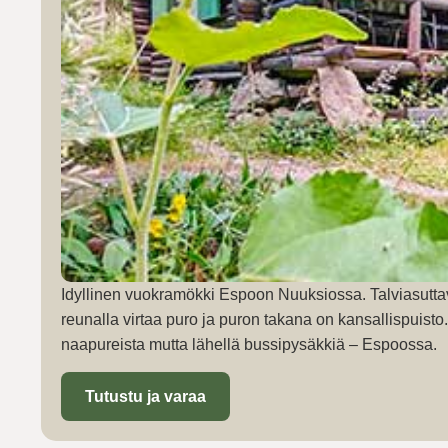
Idyllinen vuokramökki Espoon Nuuksiossa. Talviasutta
reunalla virtaa puro ja puron takana on kansallispuist
naapureista mutta lähellä bussipysäkkiä – Espoossa.
Tutustu ja varaa