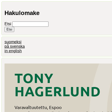
Hakulomake
Etsi
suomeksi
på svenska
in english