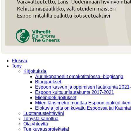
Etusivu
Tony
Kirjoituksia
Aurinkopaneelit omakotitalossa -blogisarja
Bloggaukset
Espoon kasvun ja oppimisen lautakunta 2021
Espoon kulttuurilautakunta 2017-2021
Mielipidekirjoitukset
Miten länsimetro muuttaa Espoon joukkoliiken
Elokuvia joita on kuvattu Espoossa tai Kaunia
Luottamustehtäväni
Tonysta sanottua
Ota yhteyttä
Tue kuvausprojekteja!