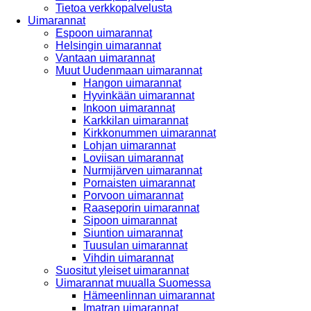
Tietoa verkkopalvelusta
Uimarannat
Espoon uimarannat
Helsingin uimarannat
Vantaan uimarannat
Muut Uudenmaan uimarannat
Hangon uimarannat
Hyvinkään uimarannat
Inkoon uimarannat
Karkkilan uimarannat
Kirkkonummen uimarannat
Lohjan uimarannat
Loviisan uimarannat
Nurmijärven uimarannat
Pornaisten uimarannat
Porvoon uimarannat
Raaseporin uimarannat
Sipoon uimarannat
Siuntion uimarannat
Tuusulan uimarannat
Vihdin uimarannat
Suositut yleiset uimarannat
Uimarannat muualla Suomessa
Hämeenlinnan uimarannat
Imatran uimarannat