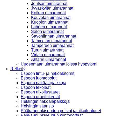
Joutsan uimarannat
Jyväskylän uimarannat
Kotkan uimarannat
Kouvolan uimarannat
Kuopion uimarannat
Lahden uimarannat
Salon uimarannat
Savonlinnan uimarannat
Tammelan uimarannat
Tampereen uimarannat
Turun uimarannat
Virtain uimarannat
Ähtärin uimarannat
Uudenmaan uimarannat joissa hyppytorni
Retkeily
Espoon lintu- ja näköalatornit
Espoon luontopolut
Espoon näköalapaikkoja
Espoon tekojäät
Espoon ulkoilusaaret
Espoon urheilukentät
Helsingin näköalapaikkoja
Helsingin saaristo
Pääkaupunkiseudun puistot ja ulkoilualueet
Pääkaupunkiseudun kuntoportaat