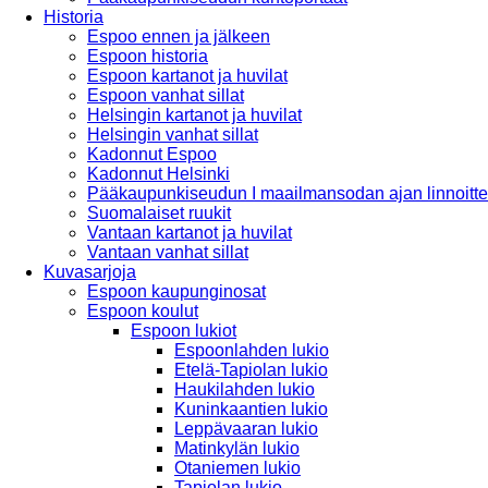
Historia
Espoo ennen ja jälkeen
Espoon historia
Espoon kartanot ja huvilat
Espoon vanhat sillat
Helsingin kartanot ja huvilat
Helsingin vanhat sillat
Kadonnut Espoo
Kadonnut Helsinki
Pääkaupunkiseudun I maailmansodan ajan linnoitte
Suomalaiset ruukit
Vantaan kartanot ja huvilat
Vantaan vanhat sillat
Kuvasarjoja
Espoon kaupunginosat
Espoon koulut
Espoon lukiot
Espoonlahden lukio
Etelä-Tapiolan lukio
Haukilahden lukio
Kuninkaantien lukio
Leppävaaran lukio
Matinkylän lukio
Otaniemen lukio
Tapiolan lukio