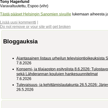
Tony Hagerlund
Varavaltuutettu, Espoo (vihr)
Tästä pääset Helsingin Sanomien sivuille
lukemaan aiheesta j
Lisää uusi kommentti
|
Do not remove or your site will get broken
Bloggauksia
Ajantasainen listaus urheilun televisiontioikeuksist
7.8.2026
Konserni- ja tilajaoston esityslista 8.6.2026: Tulostav
sekä Lähderannan koulujen hankesuunnitelmat
7.6.2026
Tulevaisuus- ja kehittämislautakunta 26.5.2026: Järj
26.5.2026