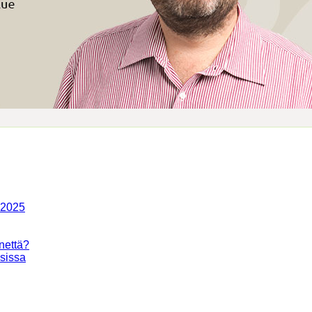
-2025
nettä?
isissa