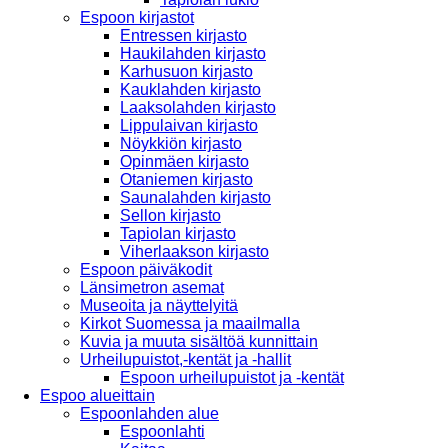
Espoon kirjastot
Entressen kirjasto
Haukilahden kirjasto
Karhusuon kirjasto
Kauklahden kirjasto
Laaksolahden kirjasto
Lippulaivan kirjasto
Nöykkiön kirjasto
Opinmäen kirjasto
Otaniemen kirjasto
Saunalahden kirjasto
Sellon kirjasto
Tapiolan kirjasto
Viherlaakson kirjasto
Espoon päiväkodit
Länsimetron asemat
Museoita ja näyttelyitä
Kirkot Suomessa ja maailmalla
Kuvia ja muuta sisältöä kunnittain
Urheilupuistot,-kentät ja -hallit
Espoon urheilupuistot ja -kentät
Espoo alueittain
Espoonlahden alue
Espoonlahti