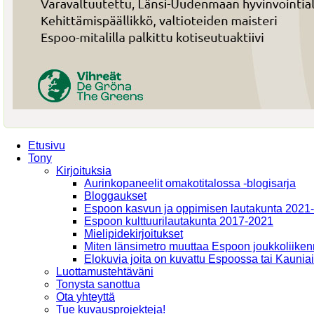
Etusivu
Tony
Kirjoituksia
Aurinkopaneelit omakotitalossa -blogisarja
Bloggaukset
Espoon kasvun ja oppimisen lautakunta 2021
Espoon kulttuurilautakunta 2017-2021
Mielipidekirjoitukset
Miten länsimetro muuttaa Espoon joukkoliiken
Elokuvia joita on kuvattu Espoossa tai Kaunia
Luottamustehtäväni
Tonysta sanottua
Ota yhteyttä
Tue kuvausprojekteja!