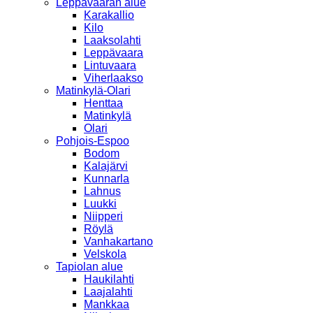
Leppävaaran alue
Karakallio
Kilo
Laaksolahti
Leppävaara
Lintuvaara
Viherlaakso
Matinkylä-Olari
Henttaa
Matinkylä
Olari
Pohjois-Espoo
Bodom
Kalajärvi
Kunnarla
Lahnus
Luukki
Niipperi
Röylä
Vanhakartano
Velskola
Tapiolan alue
Haukilahti
Laajalahti
Mankkaa