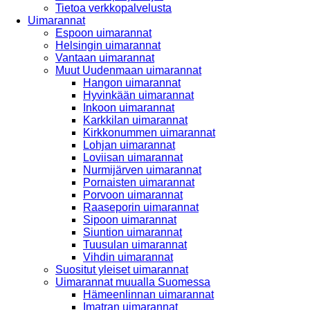
Tietoa verkkopalvelusta
Uimarannat
Espoon uimarannat
Helsingin uimarannat
Vantaan uimarannat
Muut Uudenmaan uimarannat
Hangon uimarannat
Hyvinkään uimarannat
Inkoon uimarannat
Karkkilan uimarannat
Kirkkonummen uimarannat
Lohjan uimarannat
Loviisan uimarannat
Nurmijärven uimarannat
Pornaisten uimarannat
Porvoon uimarannat
Raaseporin uimarannat
Sipoon uimarannat
Siuntion uimarannat
Tuusulan uimarannat
Vihdin uimarannat
Suositut yleiset uimarannat
Uimarannat muualla Suomessa
Hämeenlinnan uimarannat
Imatran uimarannat