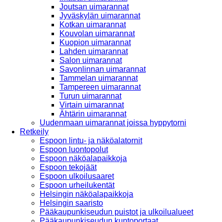
Joutsan uimarannat
Jyväskylän uimarannat
Kotkan uimarannat
Kouvolan uimarannat
Kuopion uimarannat
Lahden uimarannat
Salon uimarannat
Savonlinnan uimarannat
Tammelan uimarannat
Tampereen uimarannat
Turun uimarannat
Virtain uimarannat
Ähtärin uimarannat
Uudenmaan uimarannat joissa hyppytorni
Retkeily
Espoon lintu- ja näköalatornit
Espoon luontopolut
Espoon näköalapaikkoja
Espoon tekojäät
Espoon ulkoilusaaret
Espoon urheilukentät
Helsingin näköalapaikkoja
Helsingin saaristo
Pääkaupunkiseudun puistot ja ulkoilualueet
Pääkaupunkiseudun kuntoportaat