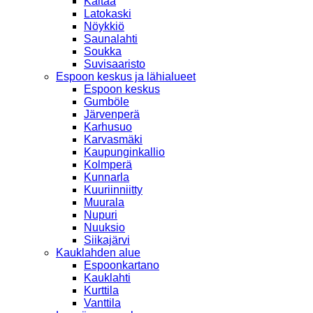
Kaitaa
Latokaski
Nöykkiö
Saunalahti
Soukka
Suvisaaristo
Espoon keskus ja lähialueet
Espoon keskus
Gumböle
Järvenperä
Karhusuo
Karvasmäki
Kaupunginkallio
Kolmperä
Kunnarla
Kuuriinniitty
Muurala
Nupuri
Nuuksio
Siikajärvi
Kauklahden alue
Espoonkartano
Kauklahti
Kurttila
Vanttila