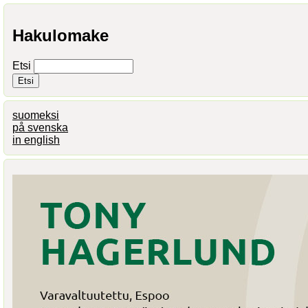
Hakulomake
Etsi
suomeksi
på svenska
in english