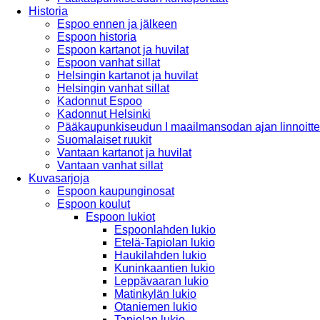
Historia
Espoo ennen ja jälkeen
Espoon historia
Espoon kartanot ja huvilat
Espoon vanhat sillat
Helsingin kartanot ja huvilat
Helsingin vanhat sillat
Kadonnut Espoo
Kadonnut Helsinki
Pääkaupunkiseudun I maailmansodan ajan linnoitte
Suomalaiset ruukit
Vantaan kartanot ja huvilat
Vantaan vanhat sillat
Kuvasarjoja
Espoon kaupunginosat
Espoon koulut
Espoon lukiot
Espoonlahden lukio
Etelä-Tapiolan lukio
Haukilahden lukio
Kuninkaantien lukio
Leppävaaran lukio
Matinkylän lukio
Otaniemen lukio
Tapiolan lukio