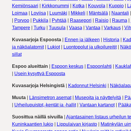
Kemiönsaari
|
Kirkkonummi
|
Kotka
|
Kouvola
|
Kuopio
|
L
Loimaa
|
Loviisa
|
Luumäki
|
Mikkeli
|
Mäntsälä
|
Naantali
|
Porvoo
|
Pukkila
|
Pyhtää
|
Raasepori
|
Raisio
|
Rauma
|
Tampere
|
Turku
|
Tuusula
|
Vaasa
|
Vantaa
|
Varkaus
|
Vih
Kuvasarjoja Espoosta
|
Ennen ja jälkeen
|
Historia
|
Kad
ja näköalatornit
|
Lukiot
|
Luontopolut ja ulkoilureitit
|
Näkö
sillat
Espoo alueittain
|
Espoon keskus
|
Espoonlahti
|
Kauklah
|
Usein kysyttyä Espoosta
Kuvasarjoja Helsingistä
|
Kadonnut Helsinki
|
Näköalapa
Muuta
|
Länsimetron asemat
|
Museoita ja näyttelyitä
|
Pä
|
Urheilupuistot,-kentät ja -hallit
|
Vantaan kartanot
|
Pääka
Suosittua näillä sivuilla
|
Ajantasainen listaus urheilun te
Kuninkaantien lukio
|
Lippulaivan kirjasto
|
Matinkylän uim