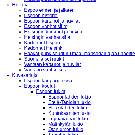
Historia
Espoo ennen ja jälkeen
Espoon historia
Espoon kartanot ja huvilat
Espoon vanhat sillat
Helsingin kartanot ja huvilat
Helsingin vanhat sillat
Kadonnut Espoo
Kadonnut Helsinki
Pääkaupunkiseudun I maailmansodan ajan linnoitte
Suomalaiset ruukit
Vantaan kartanot ja huvilat
Vantaan vanhat sillat
Kuvasarjoja
Espoon kaupunginosat
Espoon koulut
Espoon lukiot
Espoonlahden lukio
Etelä-Tapiolan lukio
Haukilahden lukio
Kuninkaantien lukio
Leppävaaran lukio
Matinkylän lukio
Otaniemen lukio
Tapiolan lukio