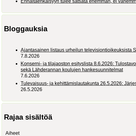
Ennaltaehkäisyyn tulee satsata enemmän, ei vähem
Bloggauksia
Ajantasainen listaus urheilun televisiontioikeuksist
7.8.2026
Konserni- ja tilajaoston esityslista 8.6.2026: Tulostav
sekä Lähderannan koulujen hankesuunnitelmat
7.6.2026
Tulevaisuus- ja kehittämislautakunta 26.5.2026: Järj
26.5.2026
Rajaa sisältöä
Aiheet