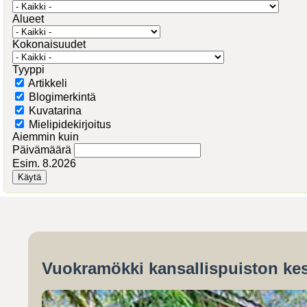
Alueet
Kokonaisuudet
Tyyppi
Artikkeli
Blogimerkintä
Kuvatarina
Mielipidekirjoitus
Aiemmin kuin
Päivämäärä
Esim. 8.2026
Vuokramökki kansallispuiston kes