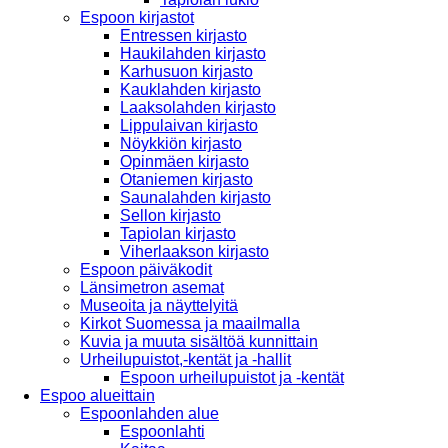
Espoon kirjastot
Entressen kirjasto
Haukilahden kirjasto
Karhusuon kirjasto
Kauklahden kirjasto
Laaksolahden kirjasto
Lippulaivan kirjasto
Nöykkiön kirjasto
Opinmäen kirjasto
Otaniemen kirjasto
Saunalahden kirjasto
Sellon kirjasto
Tapiolan kirjasto
Viherlaakson kirjasto
Espoon päiväkodit
Länsimetron asemat
Museoita ja näyttelyitä
Kirkot Suomessa ja maailmalla
Kuvia ja muuta sisältöä kunnittain
Urheilupuistot,-kentät ja -hallit
Espoon urheilupuistot ja -kentät
Espoo alueittain
Espoonlahden alue
Espoonlahti