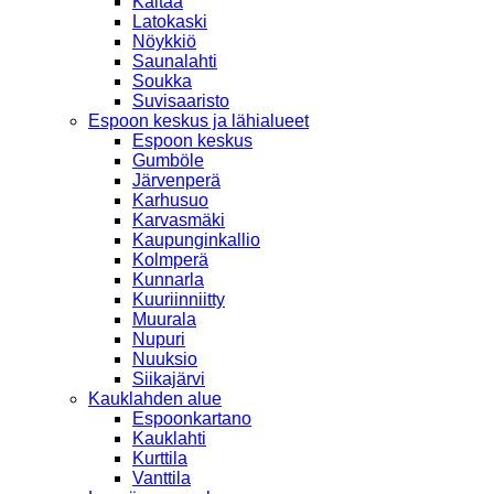
Kaitaa
Latokaski
Nöykkiö
Saunalahti
Soukka
Suvisaaristo
Espoon keskus ja lähialueet
Espoon keskus
Gumböle
Järvenperä
Karhusuo
Karvasmäki
Kaupunginkallio
Kolmperä
Kunnarla
Kuuriinniitty
Muurala
Nupuri
Nuuksio
Siikajärvi
Kauklahden alue
Espoonkartano
Kauklahti
Kurttila
Vanttila