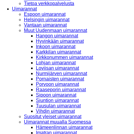
Tietoa verkkopalvelusta
Uimarannat
Espoon uimarannat
Helsingin uimarannat
Vantaan uimarannat
Muut Uudenmaan uimarannat
Hangon uimarannat
Hyvinkään uimarannat
Inkoon uimarannat
Karkkilan uimarannat
Kirkkonummen uimarannat
Lohjan uimarannat
Loviisan uimarannat
Nurmijärven uimarannat
Pornaisten uimarannat
Porvoon uimarannat
Raaseporin uimarannat
Sipoon uimarannat
Siuntion uimarannat
Tuusulan uimarannat
Vihdin uimarannat
Suositut yleiset uimarannat
Uimarannat muualla Suomessa
Hämeenlinnan uimarannat
Imatran uimarannat