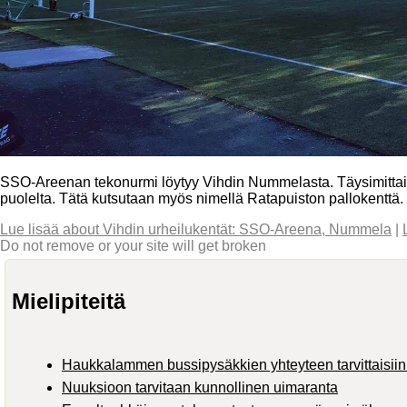
SSO-Areenan tekonurmi löytyy Vihdin Nummelasta. Täysimitta
puolelta. Tätä kutsutaan myös nimellä Ratapuiston pallokenttä.
Lue lisää
about Vihdin urheilukentät: SSO-Areena, Nummela
|
Do not remove or your site will get broken
Mielipiteitä
Haukkalammen bussipysäkkien yhteyteen tarvittaisiin 
Nuuksioon tarvitaan kunnollinen uimaranta