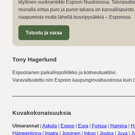
Idyllinen vuokramökki Espoon Nuuksiossa. Talviasutta
reunalla virtaa puro ja puron takana on kansallispuist
naapureista mutta lähellä bussipysäkkiä – Espoossa.
Tutustu ja varaa
Tony Hagerlund
Espoolainen paikallispoliitikko ja kotiseutuaktiivi.
Varavaltuutettu niin Espoon kaupunginvaltuustossa kuin 
Kuvakokonaisuuksia
Uimarannat
|
Askola
|
Espoo
|
Eura
|
Forssa
|
Hamina
|
H
Hämeenlinna
|
Imatra
|
Joroinen
|
Inkoo
|
Joutsa
|
Juva
|
J