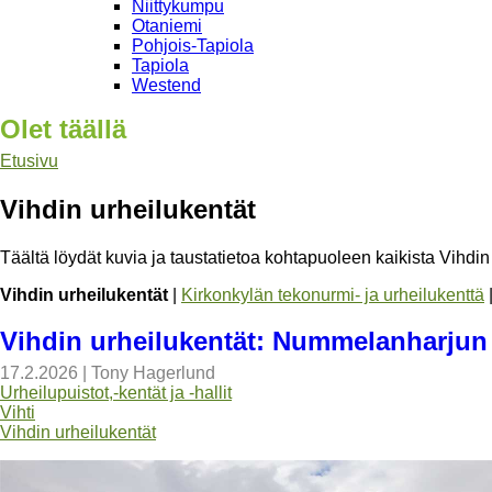
Niittykumpu
Otaniemi
Pohjois-Tapiola
Tapiola
Westend
Olet täällä
Etusivu
Vihdin urheilukentät
Täältä löydät kuvia ja taustatietoa kohtapuoleen kaikista Vihdin 
Vihdin urheilukentät
|
Kirkonkylän tekonurmi- ja urheilukenttä
Vihdin urheilukentät: Nummelanharjun
17.2.2026
|
Tony Hagerlund
Urheilupuistot,-kentät ja -hallit
Vihti
Vihdin urheilukentät