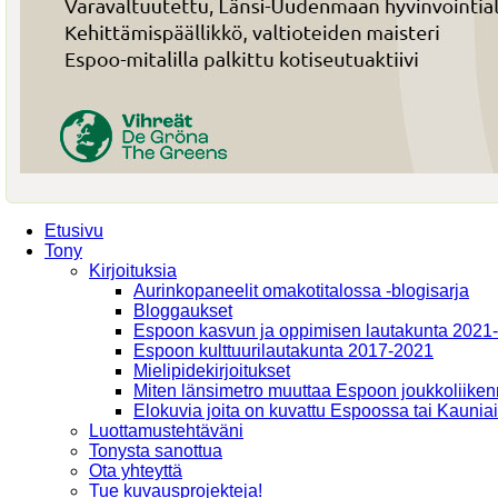
Etusivu
Tony
Kirjoituksia
Aurinkopaneelit omakotitalossa -blogisarja
Bloggaukset
Espoon kasvun ja oppimisen lautakunta 2021
Espoon kulttuurilautakunta 2017-2021
Mielipidekirjoitukset
Miten länsimetro muuttaa Espoon joukkoliiken
Elokuvia joita on kuvattu Espoossa tai Kaunia
Luottamustehtäväni
Tonysta sanottua
Ota yhteyttä
Tue kuvausprojekteja!