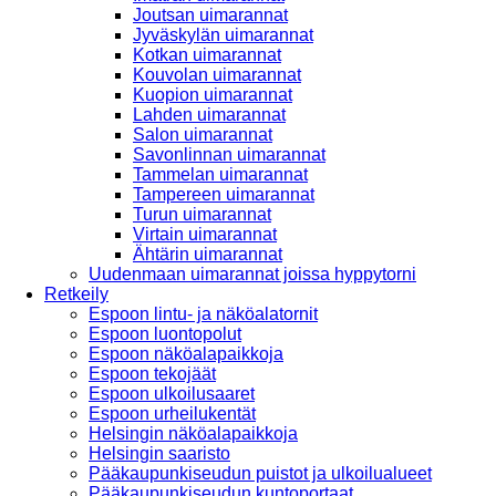
Joutsan uimarannat
Jyväskylän uimarannat
Kotkan uimarannat
Kouvolan uimarannat
Kuopion uimarannat
Lahden uimarannat
Salon uimarannat
Savonlinnan uimarannat
Tammelan uimarannat
Tampereen uimarannat
Turun uimarannat
Virtain uimarannat
Ähtärin uimarannat
Uudenmaan uimarannat joissa hyppytorni
Retkeily
Espoon lintu- ja näköalatornit
Espoon luontopolut
Espoon näköalapaikkoja
Espoon tekojäät
Espoon ulkoilusaaret
Espoon urheilukentät
Helsingin näköalapaikkoja
Helsingin saaristo
Pääkaupunkiseudun puistot ja ulkoilualueet
Pääkaupunkiseudun kuntoportaat