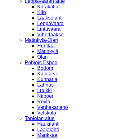
Leppävaaran alue
Karakallio
Kilo
Laaksolahti
Leppävaara
Lintuvaara
Viherlaakso
Matinkylä-Olari
Henttaa
Matinkylä
Olari
Pohjois-Espoo
Bodom
Kalajärvi
Kunnarla
Lahnus
Luukki
Niipperi
Röylä
Vanhakartano
Velskola
Tapiolan alue
Haukilahti
Laajalahti
Mankkaa