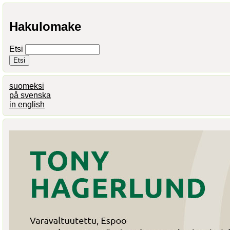
Hakulomake
Etsi
suomeksi
på svenska
in english