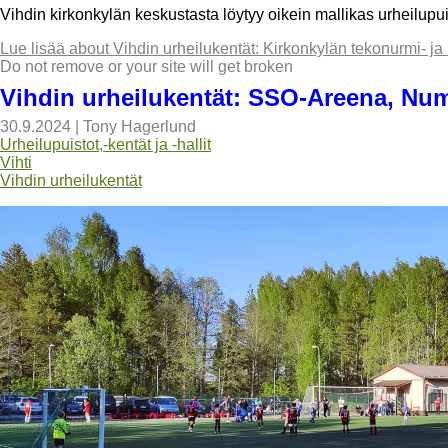
Vihdin kirkonkylän keskustasta löytyy oikein mallikas urheilupu
Lue lisää
about Vihdin urheilukentät: Kirkonkylän tekonurmi- ja
Do not remove or your site will get broken
Vihdin urheilukentät: SSO-Areena, Nu
30.9.2024
|
Tony Hagerlund
Urheilupuistot,-kentät ja -hallit
Vihti
Vihdin urheilukentät