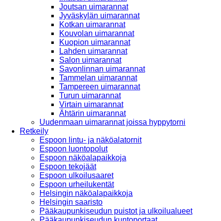
Joutsan uimarannat
Jyväskylän uimarannat
Kotkan uimarannat
Kouvolan uimarannat
Kuopion uimarannat
Lahden uimarannat
Salon uimarannat
Savonlinnan uimarannat
Tammelan uimarannat
Tampereen uimarannat
Turun uimarannat
Virtain uimarannat
Ähtärin uimarannat
Uudenmaan uimarannat joissa hyppytorni
Retkeily
Espoon lintu- ja näköalatornit
Espoon luontopolut
Espoon näköalapaikkoja
Espoon tekojäät
Espoon ulkoilusaaret
Espoon urheilukentät
Helsingin näköalapaikkoja
Helsingin saaristo
Pääkaupunkiseudun puistot ja ulkoilualueet
Pääkaupunkiseudun kuntoportaat