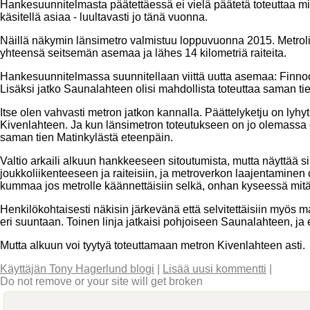
Hankesuunnitelmasta päätettäessä ei vielä päätetä toteuttaa mi
käsitellä asiaa - luultavasti jo tänä vuonna.
Näillä näkymin länsimetro valmistuu loppuvuonna 2015. Metroli
yhteensä seitsemän asemaa ja lähes 14 kilometriä raiteita.
Hankesuunnitelmassa suunnitellaan viittä uutta asemaa: Finno
Lisäksi jatko Saunalahteen olisi mahdollista toteuttaa saman tie
Itse olen vahvasti metron jatkon kannalla. Päättelyketju on lyh
Kivenlahteen. Ja kun länsimetron toteutukseen on jo olemassa o
saman tien Matinkylästä eteenpäin.
Valtio arkaili alkuun hankkeeseen sitoutumista, mutta näyttää sil
joukkoliikenteeseen ja raiteisiin, ja metroverkon laajentaminen
kummaa jos metrolle käännettäisiin selkä, onhan kyseessä mit
Henkilökohtaisesti näkisin järkevänä että selvitettäisiin myös 
eri suuntaan. Toinen linja jatkaisi pohjoiseen Saunalahteen, ja
Mutta alkuun voi tyytyä toteuttamaan metron Kivenlahteen asti.
Käyttäjän Tony Hagerlund blogi
|
Lisää uusi kommentti
|
Do not remove or your site will get broken