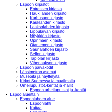
Espoon kirjastot
Entressen kirjasto
Haukilahden kirjasto
Karhusuon kirjasto
Kauklahden kirjasto
Laaksolahden kirjasto
Lippulaivan kirjasto
Nöykkiön kirjasto
Opinmäen kirjasto
Otaniemen kirjasto
Saunalahden kirjasto
Sellon kirjasto
Tapiolan kirjasto
Viherlaakson kirjasto
Espoon päiväkodit
Länsimetron asemat
Museoita ja näyttelyitä
Kirkot Suomessa ja maailmalla
Urheilupuistot,-kentät ja -hallit
Espoon urheilupuistot ja -kentät
Espoo alueittain
Espoonlahden alue
Espoonlahti
Kaitaa