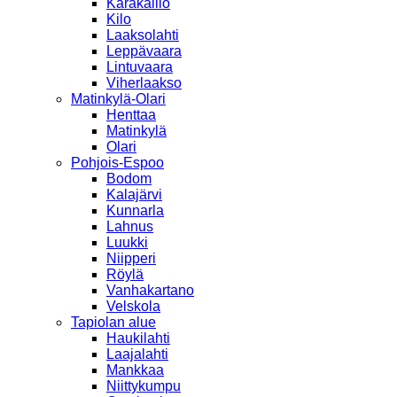
Karakallio
Kilo
Laaksolahti
Leppävaara
Lintuvaara
Viherlaakso
Matinkylä-Olari
Henttaa
Matinkylä
Olari
Pohjois-Espoo
Bodom
Kalajärvi
Kunnarla
Lahnus
Luukki
Niipperi
Röylä
Vanhakartano
Velskola
Tapiolan alue
Haukilahti
Laajalahti
Mankkaa
Niittykumpu