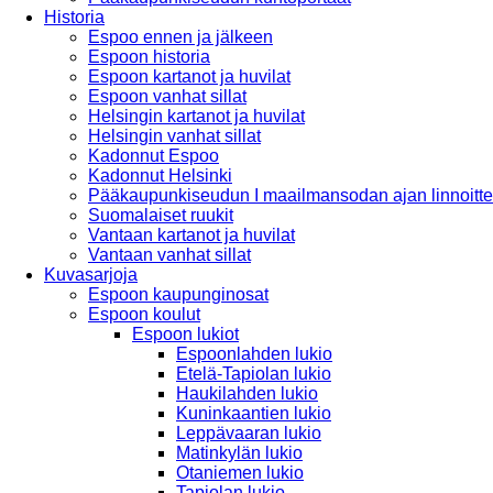
Historia
Espoo ennen ja jälkeen
Espoon historia
Espoon kartanot ja huvilat
Espoon vanhat sillat
Helsingin kartanot ja huvilat
Helsingin vanhat sillat
Kadonnut Espoo
Kadonnut Helsinki
Pääkaupunkiseudun I maailmansodan ajan linnoitte
Suomalaiset ruukit
Vantaan kartanot ja huvilat
Vantaan vanhat sillat
Kuvasarjoja
Espoon kaupunginosat
Espoon koulut
Espoon lukiot
Espoonlahden lukio
Etelä-Tapiolan lukio
Haukilahden lukio
Kuninkaantien lukio
Leppävaaran lukio
Matinkylän lukio
Otaniemen lukio
Tapiolan lukio