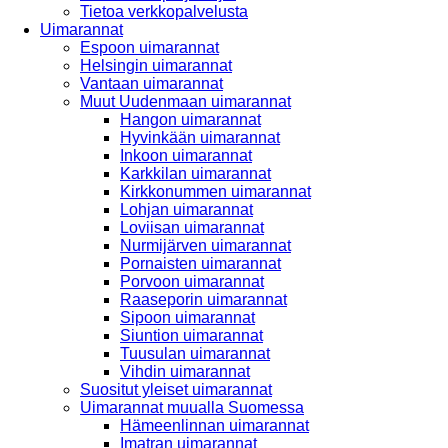
Tietoa verkkopalvelusta
Uimarannat
Espoon uimarannat
Helsingin uimarannat
Vantaan uimarannat
Muut Uudenmaan uimarannat
Hangon uimarannat
Hyvinkään uimarannat
Inkoon uimarannat
Karkkilan uimarannat
Kirkkonummen uimarannat
Lohjan uimarannat
Loviisan uimarannat
Nurmijärven uimarannat
Pornaisten uimarannat
Porvoon uimarannat
Raaseporin uimarannat
Sipoon uimarannat
Siuntion uimarannat
Tuusulan uimarannat
Vihdin uimarannat
Suositut yleiset uimarannat
Uimarannat muualla Suomessa
Hämeenlinnan uimarannat
Imatran uimarannat