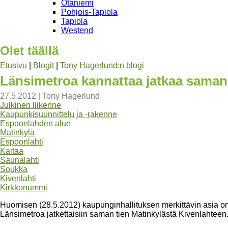
Otaniemi
Pohjois-Tapiola
Tapiola
Westend
Olet täällä
Etusivu
|
Blogit
|
Tony Hagerlund:n blogi
Länsimetroa kannattaa jatkaa saman
27.5.2012
|
Tony Hagerlund
Julkinen liikenne
Kaupunkisuunnittelu ja -rakenne
Espoonlahden alue
Matinkylä
Espoonlahti
Kaitaa
Saunalahti
Soukka
Kivenlahti
Kirkkonummi
Huomisen (28.5.2012) kaupunginhallituksen merkittävin asia on
Länsimetroa jatkettaisiin saman tien Matinkylästä Kivenlahteen.