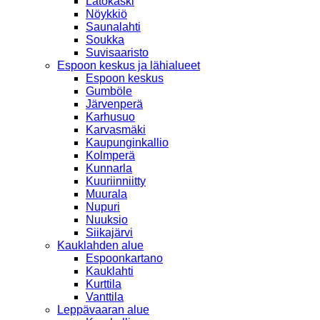
Latokaski
Nöykkiö
Saunalahti
Soukka
Suvisaaristo
Espoon keskus ja lähialueet
Espoon keskus
Gumböle
Järvenperä
Karhusuo
Karvasmäki
Kaupunginkallio
Kolmperä
Kunnarla
Kuuriinniitty
Muurala
Nupuri
Nuuksio
Siikajärvi
Kauklahden alue
Espoonkartano
Kauklahti
Kurttila
Vanttila
Leppävaaran alue