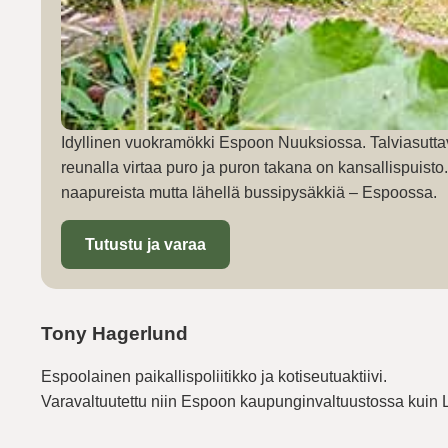
Idyllinen vuokramökki Espoon Nuuksiossa. Talviasutta
reunalla virtaa puro ja puron takana on kansallispuist
naapureista mutta lähellä bussipysäkkiä – Espoossa.
Tutustu ja varaa
Tony Hagerlund
Espoolainen paikallispoliitikko ja kotiseutuaktiivi.
Varavaltuutettu niin Espoon kaupunginvaltuustossa kuin 