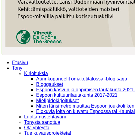
Etusivu
Tony
Kirjoituksia
Aurinkopaneelit omakotitalossa -blogisarja
Bloggaukset
Espoon kasvun ja oppimisen lautakunta 2021
Espoon kulttuurilautakunta 2017-2021
Mielipidekirjoitukset
Miten länsimetro muuttaa Espoon joukkoliiken
Elokuvia joita on kuvattu Espoossa tai Kaunia
Luottamustehtäväni
Tonysta sanottua
Ota yhteyttä
Tue kuvausprojekteja!