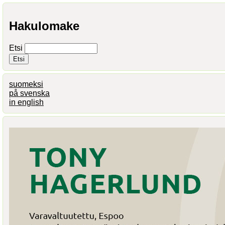
Hakulomake
Etsi
suomeksi
på svenska
in english