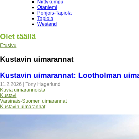
Niittykumpu
Otaniemi
Pohjois-Tapiola
Tapiola
Westend
Olet täällä
Etusivu
Kustavin uimarannat
Kustavin uimarannat: Lootholman uim
11.2.2026
|
Tony Hagerlund
Kuvia uimarannoista
Kustavi
Varsinais-Suomen uimarannat
Kustavin uimarannat