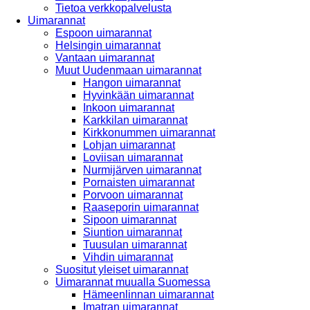
Tietoa verkkopalvelusta
Uimarannat
Espoon uimarannat
Helsingin uimarannat
Vantaan uimarannat
Muut Uudenmaan uimarannat
Hangon uimarannat
Hyvinkään uimarannat
Inkoon uimarannat
Karkkilan uimarannat
Kirkkonummen uimarannat
Lohjan uimarannat
Loviisan uimarannat
Nurmijärven uimarannat
Pornaisten uimarannat
Porvoon uimarannat
Raaseporin uimarannat
Sipoon uimarannat
Siuntion uimarannat
Tuusulan uimarannat
Vihdin uimarannat
Suositut yleiset uimarannat
Uimarannat muualla Suomessa
Hämeenlinnan uimarannat
Imatran uimarannat