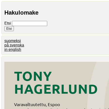
Hakulomake
Etsi
suomeksi
på svenska
in english