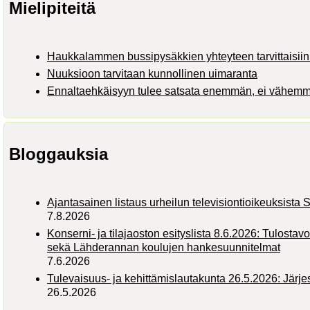
Mielipiteitä
Haukkalammen bussipysäkkien yhteyteen tarvittaisiin 
Nuuksioon tarvitaan kunnollinen uimaranta
Ennaltaehkäisyyn tulee satsata enemmän, ei vähem
Bloggauksia
Ajantasainen listaus urheilun televisiontioikeuksist
7.8.2026
Konserni- ja tilajaoston esityslista 8.6.2026: Tulostav
sekä Lähderannan koulujen hankesuunnitelmat
7.6.2026
Tulevaisuus- ja kehittämislautakunta 26.5.2026: Järj
26.5.2026