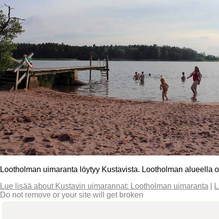
Lootholman uimaranta löytyy Kustavista. Lootholman alueella on n
Lue lisää
about Kustavin uimarannat: Lootholman uimaranta
|
L
Do not remove or your site will get broken