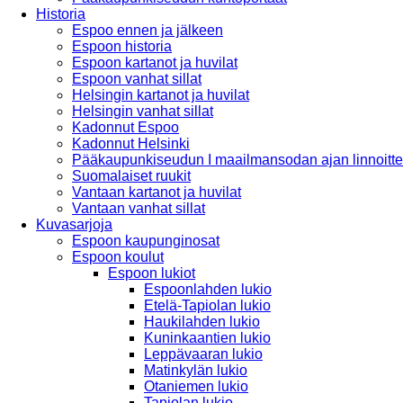
Historia
Espoo ennen ja jälkeen
Espoon historia
Espoon kartanot ja huvilat
Espoon vanhat sillat
Helsingin kartanot ja huvilat
Helsingin vanhat sillat
Kadonnut Espoo
Kadonnut Helsinki
Pääkaupunkiseudun I maailmansodan ajan linnoitte
Suomalaiset ruukit
Vantaan kartanot ja huvilat
Vantaan vanhat sillat
Kuvasarjoja
Espoon kaupunginosat
Espoon koulut
Espoon lukiot
Espoonlahden lukio
Etelä-Tapiolan lukio
Haukilahden lukio
Kuninkaantien lukio
Leppävaaran lukio
Matinkylän lukio
Otaniemen lukio
Tapiolan lukio