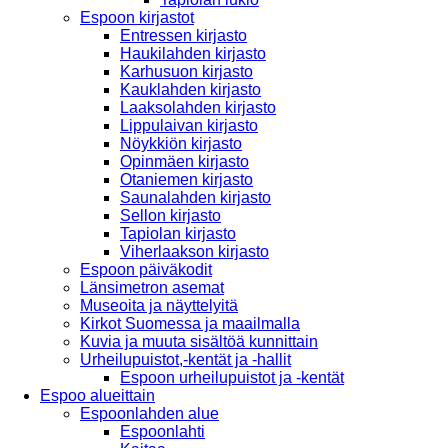
Espoon kirjastot
Entressen kirjasto
Haukilahden kirjasto
Karhusuon kirjasto
Kauklahden kirjasto
Laaksolahden kirjasto
Lippulaivan kirjasto
Nöykkiön kirjasto
Opinmäen kirjasto
Otaniemen kirjasto
Saunalahden kirjasto
Sellon kirjasto
Tapiolan kirjasto
Viherlaakson kirjasto
Espoon päiväkodit
Länsimetron asemat
Museoita ja näyttelyitä
Kirkot Suomessa ja maailmalla
Kuvia ja muuta sisältöä kunnittain
Urheilupuistot,-kentät ja -hallit
Espoon urheilupuistot ja -kentät
Espoo alueittain
Espoonlahden alue
Espoonlahti