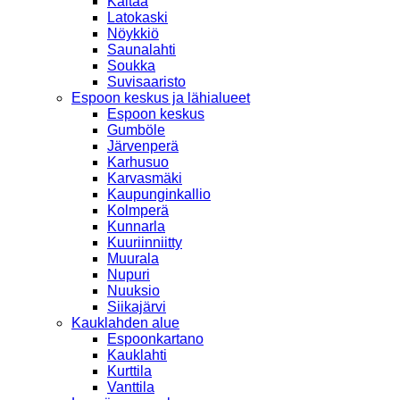
Kaitaa
Latokaski
Nöykkiö
Saunalahti
Soukka
Suvisaaristo
Espoon keskus ja lähialueet
Espoon keskus
Gumböle
Järvenperä
Karhusuo
Karvasmäki
Kaupunginkallio
Kolmperä
Kunnarla
Kuuriinniitty
Muurala
Nupuri
Nuuksio
Siikajärvi
Kauklahden alue
Espoonkartano
Kauklahti
Kurttila
Vanttila