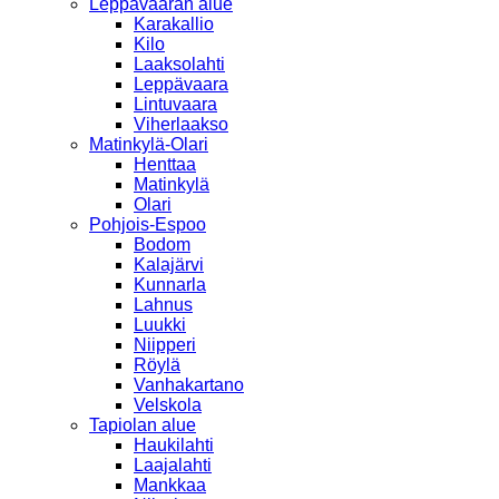
Leppävaaran alue
Karakallio
Kilo
Laaksolahti
Leppävaara
Lintuvaara
Viherlaakso
Matinkylä-Olari
Henttaa
Matinkylä
Olari
Pohjois-Espoo
Bodom
Kalajärvi
Kunnarla
Lahnus
Luukki
Niipperi
Röylä
Vanhakartano
Velskola
Tapiolan alue
Haukilahti
Laajalahti
Mankkaa