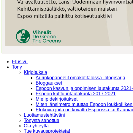
Etusivu
Tony
Kirjoituksia
Aurinkopaneelit omakotitalossa -blogisarja
Bloggaukset
Espoon kasvun ja oppimisen lautakunta 2021
Espoon kulttuurilautakunta 2017-2021
Mielipidekirjoitukset
Miten länsimetro muuttaa Espoon joukkoliiken
Elokuvia joita on kuvattu Espoossa tai Kaunia
Luottamustehtäväni
Tonysta sanottua
Ota yhteyttä
Tue kuvausprojekteja!