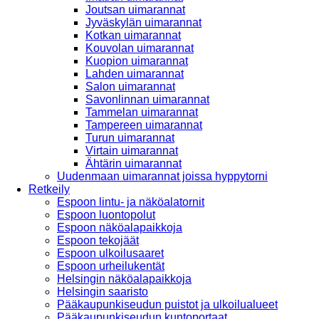
Joutsan uimarannat
Jyväskylän uimarannat
Kotkan uimarannat
Kouvolan uimarannat
Kuopion uimarannat
Lahden uimarannat
Salon uimarannat
Savonlinnan uimarannat
Tammelan uimarannat
Tampereen uimarannat
Turun uimarannat
Virtain uimarannat
Ähtärin uimarannat
Uudenmaan uimarannat joissa hyppytorni
Retkeily
Espoon lintu- ja näköalatornit
Espoon luontopolut
Espoon näköalapaikkoja
Espoon tekojäät
Espoon ulkoilusaaret
Espoon urheilukentät
Helsingin näköalapaikkoja
Helsingin saaristo
Pääkaupunkiseudun puistot ja ulkoilualueet
Pääkaupunkiseudun kuntoportaat