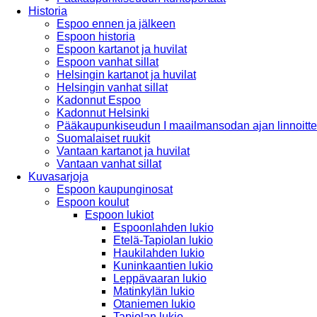
Historia
Espoo ennen ja jälkeen
Espoon historia
Espoon kartanot ja huvilat
Espoon vanhat sillat
Helsingin kartanot ja huvilat
Helsingin vanhat sillat
Kadonnut Espoo
Kadonnut Helsinki
Pääkaupunkiseudun I maailmansodan ajan linnoitte
Suomalaiset ruukit
Vantaan kartanot ja huvilat
Vantaan vanhat sillat
Kuvasarjoja
Espoon kaupunginosat
Espoon koulut
Espoon lukiot
Espoonlahden lukio
Etelä-Tapiolan lukio
Haukilahden lukio
Kuninkaantien lukio
Leppävaaran lukio
Matinkylän lukio
Otaniemen lukio
Tapiolan lukio