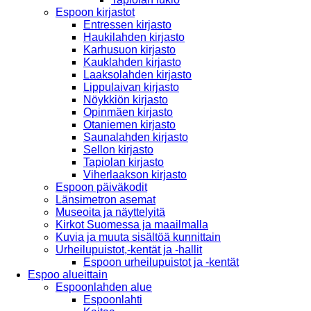
Espoon kirjastot
Entressen kirjasto
Haukilahden kirjasto
Karhusuon kirjasto
Kauklahden kirjasto
Laaksolahden kirjasto
Lippulaivan kirjasto
Nöykkiön kirjasto
Opinmäen kirjasto
Otaniemen kirjasto
Saunalahden kirjasto
Sellon kirjasto
Tapiolan kirjasto
Viherlaakson kirjasto
Espoon päiväkodit
Länsimetron asemat
Museoita ja näyttelyitä
Kirkot Suomessa ja maailmalla
Kuvia ja muuta sisältöä kunnittain
Urheilupuistot,-kentät ja -hallit
Espoon urheilupuistot ja -kentät
Espoo alueittain
Espoonlahden alue
Espoonlahti