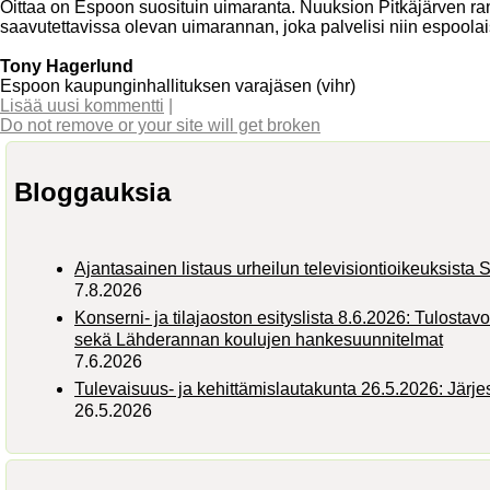
Oittaa on Espoon suosituin uimaranta. Nuuksion Pitkäjärven rann
saavutettavissa olevan uimarannan, joka palvelisi niin espoolai
Tony Hagerlund
Espoon kaupunginhallituksen varajäsen (vihr)
Lisää uusi kommentti
|
Do not remove or your site will get broken
Bloggauksia
Ajantasainen listaus urheilun televisiontioikeuksist
7.8.2026
Konserni- ja tilajaoston esityslista 8.6.2026: Tulostav
sekä Lähderannan koulujen hankesuunnitelmat
7.6.2026
Tulevaisuus- ja kehittämislautakunta 26.5.2026: Järj
26.5.2026