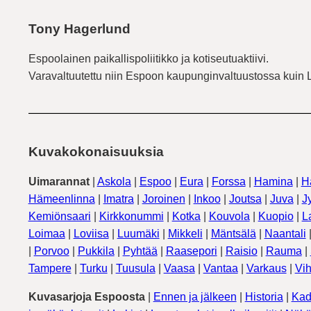
Tony Hagerlund
Espoolainen paikallispoliitikko ja kotiseutuaktiivi.
Varavaltuutettu niin Espoon kaupunginvaltuustossa kuin 
Kuvakokonaisuuksia
Uimarannat
|
Askola
|
Espoo
|
Eura
|
Forssa
|
Hamina
|
H
Hämeenlinna
|
Imatra
|
Joroinen
|
Inkoo
|
Joutsa
|
Juva
|
J
Kemiönsaari
|
Kirkkonummi
|
Kotka
|
Kouvola
|
Kuopio
|
L
Loimaa
|
Loviisa
|
Luumäki
|
Mikkeli
|
Mäntsälä
|
Naantali
|
Porvoo
|
Pukkila
|
Pyhtää
|
Raasepori
|
Raisio
|
Rauma
|
Tampere
|
Turku
|
Tuusula
|
Vaasa
|
Vantaa
|
Varkaus
|
Vih
Kuvasarjoja Espoosta
|
Ennen ja jälkeen
|
Historia
|
Kad