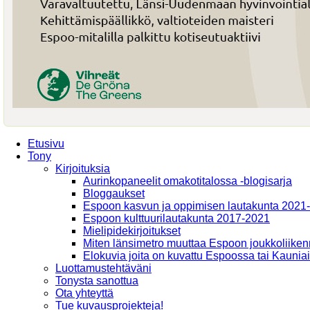
Etusivu
Tony
Kirjoituksia
Aurinkopaneelit omakotitalossa -blogisarja
Bloggaukset
Espoon kasvun ja oppimisen lautakunta 2021
Espoon kulttuurilautakunta 2017-2021
Mielipidekirjoitukset
Miten länsimetro muuttaa Espoon joukkoliiken
Elokuvia joita on kuvattu Espoossa tai Kaunia
Luottamustehtäväni
Tonysta sanottua
Ota yhteyttä
Tue kuvausprojekteja!