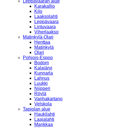
Leppävaaran alue
Karakallio
Kilo
Laaksolahti
Leppävaara
Lintuvaara
Viherlaakso
Matinkylä-Olari
Henttaa
Matinkylä
Olari
Pohjois-Espoo
Bodom
Kalajärvi
Kunnarla
Lahnus
Luukki
Niipperi
Röylä
Vanhakartano
Velskola
Tapiolan alue
Haukilahti
Laajalahti
Mankkaa