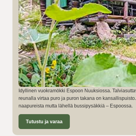
Idyllinen vuokramökki Espoon Nuuksiossa. Talviasutta
reunalla virtaa puro ja puron takana on kansallispuist
naapureista mutta lähellä bussipysäkkiä – Espoossa.
Tutustu ja varaa