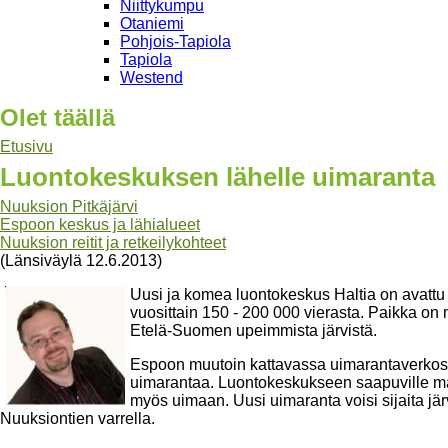
Niittykumpu
Otaniemi
Pohjois-Tapiola
Tapiola
Westend
Olet täällä
Etusivu
Luontokeskuksen lähelle uimaranta
Nuuksion Pitkäjärvi
Espoon keskus ja lähialueet
Nuuksion reitit ja retkeilykohteet
(Länsiväylä 12.6.2013)
Uusi ja komea luontokeskus Haltia on avattu
vuosittain 150 - 200 000 vierasta. Paikka o
Etelä-Suomen upeimmista järvistä.
Espoon muutoin kattavassa uimarantaverkosto
uimarantaa. Luontokeskukseen saapuville matka
myös uimaan. Uusi uimaranta voisi sijaita jä
Nuuksiontien varrella.