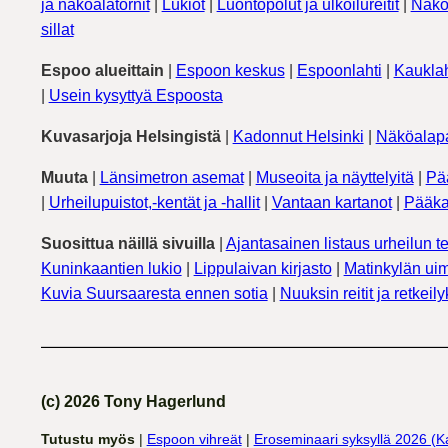
ja näköalatornit
|
Lukiot
|
Luontopolut ja ulkoilureitit
|
Näkö
sillat
Espoo alueittain
|
Espoon keskus
|
Espoonlahti
|
Kauklah
|
Usein kysyttyä Espoosta
Kuvasarjoja Helsingistä
|
Kadonnut Helsinki
|
Näköalapa
Muuta
|
Länsimetron asemat
|
Museoita ja näyttelyitä
|
Pä
|
Urheilupuistot,-kentät ja -hallit
|
Vantaan kartanot
|
Pääka
Suosittua näillä sivuilla
|
Ajantasainen listaus urheilun te
Kuninkaantien lukio
|
Lippulaivan kirjasto
|
Matinkylän uim
Kuvia Suursaaresta ennen sotia
|
Nuuksin reitit ja retkeil
(c) 2026 Tony Hagerlund
Tutustu myös
|
Espoon vihreät
|
Eroseminaari syksyllä 2026 (K