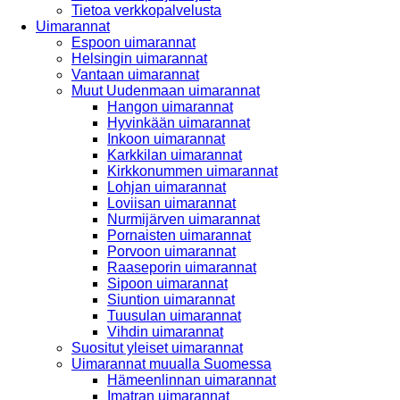
Tietoa verkkopalvelusta
Uimarannat
Espoon uimarannat
Helsingin uimarannat
Vantaan uimarannat
Muut Uudenmaan uimarannat
Hangon uimarannat
Hyvinkään uimarannat
Inkoon uimarannat
Karkkilan uimarannat
Kirkkonummen uimarannat
Lohjan uimarannat
Loviisan uimarannat
Nurmijärven uimarannat
Pornaisten uimarannat
Porvoon uimarannat
Raaseporin uimarannat
Sipoon uimarannat
Siuntion uimarannat
Tuusulan uimarannat
Vihdin uimarannat
Suositut yleiset uimarannat
Uimarannat muualla Suomessa
Hämeenlinnan uimarannat
Imatran uimarannat