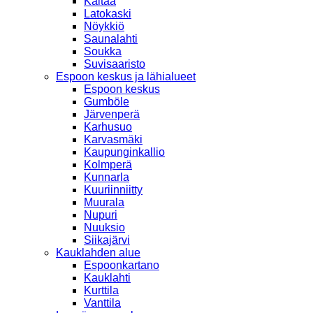
Kaitaa
Latokaski
Nöykkiö
Saunalahti
Soukka
Suvisaaristo
Espoon keskus ja lähialueet
Espoon keskus
Gumböle
Järvenperä
Karhusuo
Karvasmäki
Kaupunginkallio
Kolmperä
Kunnarla
Kuuriinniitty
Muurala
Nupuri
Nuuksio
Siikajärvi
Kauklahden alue
Espoonkartano
Kauklahti
Kurttila
Vanttila