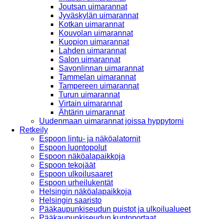
Joutsan uimarannat
Jyväskylän uimarannat
Kotkan uimarannat
Kouvolan uimarannat
Kuopion uimarannat
Lahden uimarannat
Salon uimarannat
Savonlinnan uimarannat
Tammelan uimarannat
Tampereen uimarannat
Turun uimarannat
Virtain uimarannat
Ähtärin uimarannat
Uudenmaan uimarannat joissa hyppytorni
Retkeily
Espoon lintu- ja näköalatornit
Espoon luontopolut
Espoon näköalapaikkoja
Espoon tekojäät
Espoon ulkoilusaaret
Espoon urheilukentät
Helsingin näköalapaikkoja
Helsingin saaristo
Pääkaupunkiseudun puistot ja ulkoilualueet
Pääkaupunkiseudun kuntoportaat