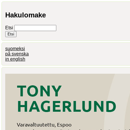
Hakulomake
Etsi
suomeksi
på svenska
in english