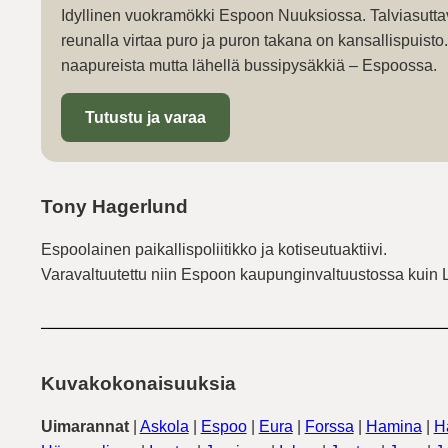
Idyllinen vuokramökki Espoon Nuuksiossa. Talviasutta
reunalla virtaa puro ja puron takana on kansallispuist
naapureista mutta lähellä bussipysäkkiä – Espoossa.
Tutustu ja varaa
Tony Hagerlund
Espoolainen paikallispoliitikko ja kotiseutuaktiivi.
Varavaltuutettu niin Espoon kaupunginvaltuustossa kuin 
Kuvakokonaisuuksia
Uimarannat
|
Askola
|
Espoo
|
Eura
|
Forssa
|
Hamina
|
H