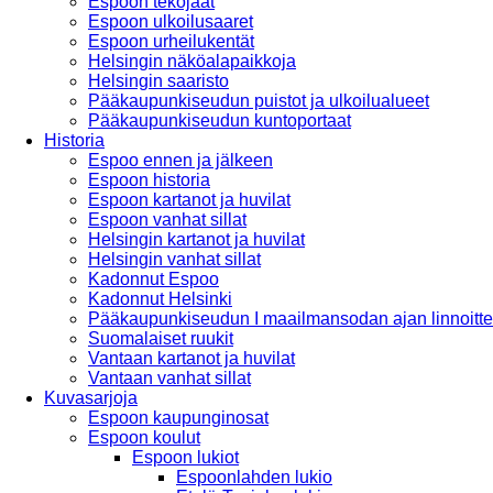
Espoon tekojäät
Espoon ulkoilusaaret
Espoon urheilukentät
Helsingin näköalapaikkoja
Helsingin saaristo
Pääkaupunkiseudun puistot ja ulkoilualueet
Pääkaupunkiseudun kuntoportaat
Historia
Espoo ennen ja jälkeen
Espoon historia
Espoon kartanot ja huvilat
Espoon vanhat sillat
Helsingin kartanot ja huvilat
Helsingin vanhat sillat
Kadonnut Espoo
Kadonnut Helsinki
Pääkaupunkiseudun I maailmansodan ajan linnoitte
Suomalaiset ruukit
Vantaan kartanot ja huvilat
Vantaan vanhat sillat
Kuvasarjoja
Espoon kaupunginosat
Espoon koulut
Espoon lukiot
Espoonlahden lukio