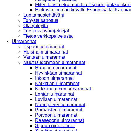
Miten länsimetro muuttaa Espoon joukkoliiken
Elokuvia joita on kuvattu Espoossa tai Kaunia
Luottamustehtäväni
Tonysta sanottua
Ota yhteyttä
Tue kuvausprojekteja!
Tietoa verkkopalvelusta
Uimarannat
Espoon uimarannat
Helsingin uimarannat
Vantaan uimarannat
Muut Uudenmaan uimarannat
Hangon uimarannat
Hyvinkään uimarannat
Inkoon uimarannat
Karkkilan uimarannat
Kirkkonummen uimarannat
Lohjan uimarannat
Loviisan uimarannat
Nurmijärven uimarannat
Pornaisten uimarannat
Porvoon uimarannat
Raaseporin uimarannat
Sipoon uimarannat
Siuntion uimarannat