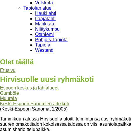
Velskola
Tapiolan alue
Haukilahti
Laajalahti
Mankkaa
Niittykumpu
Otaniemi
Pohjois-Tapiola
Tapiola
Westend
Olet täällä
Etusivu
Hirvisuolle uusi ryhmäkoti
Espoon keskus ja lähialueet
Gumböle
Muurala
Keski-Espoon Sanomien artikkeli
(Keski-Espoon Sanomat 1/2005)
Tammikuun alussa Hirvisuolla aloitti toimintansa uusi ryhmäkoti 
suuren omakotitalon kokoisessa talossa on viisi asuntolapaikka
asumisharjoittelupaikka.