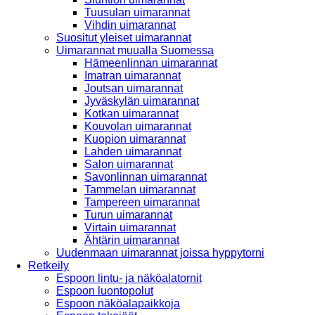
Tuusulan uimarannat
Vihdin uimarannat
Suositut yleiset uimarannat
Uimarannat muualla Suomessa
Hämeenlinnan uimarannat
Imatran uimarannat
Joutsan uimarannat
Jyväskylän uimarannat
Kotkan uimarannat
Kouvolan uimarannat
Kuopion uimarannat
Lahden uimarannat
Salon uimarannat
Savonlinnan uimarannat
Tammelan uimarannat
Tampereen uimarannat
Turun uimarannat
Virtain uimarannat
Ähtärin uimarannat
Uudenmaan uimarannat joissa hyppytorni
Retkeily
Espoon lintu- ja näköalatornit
Espoon luontopolut
Espoon näköalapaikkoja