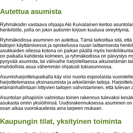
Autettua asumista
Ryhmäkodin vastaava ohjaaja Aki Kuivalainen kertoo asuntolan to
henkilöille, joilla on jokin autismin kirjoon kuuluva oireyhtymä.
Ryhmäkodissa asuminen on autettua. Tämä tarkoittaa sitä, että
taitojen käyttämisessä ja opiskelussa ruuan laittamisesta henk
asukkaiden ollessa kotona on paikan päällä myös henkilökuntaa. I
on paikalla kahdesta kolmeen, ja ryhmäkodissa on päivystys myö
pysyvää asumista, tai välivaihe harjoiteltaessa aikuiselämän ta
mahdollista asua vähemmän ohjatusti tukiasunnossa.
Asumisharjoittelupaikalla käy viisi nuorta espoolaista vuorotelle
harjoittelemassa yksinasumista ja arkielämän taitoja. Harjoitte
elämänhallintaan liittyvien taitojen vahvistaminen, että tulev
Asuntolan pihapiiriin valmistuu toinen rakennus tulevaksi kes
asukasta omiin yksiöihinsä. Uudisrakennuksessa asuminen on oh
osan aikaa vuorokaudesta aina tarpeen mukaan.
Kaupungin tilat, yksityinen toiminta