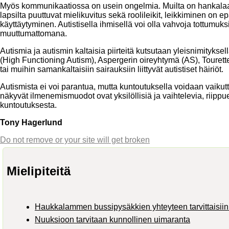
Myös kommunikaatiossa on usein ongelmia. Muilta on hankalaa
lapsilta puuttuvat mielikuvitus sekä roolileikit, leikkiminen on epä
käyttäytyminen. Autistisella ihmisellä voi olla vahvoja tottumuk
muuttumattomana.
Autismia ja autismin kaltaisia piirteitä kutsutaan yleisnimityks
(High Functioning Autism), Aspergerin oireyhtymä (AS), Touret
tai muihin samankaltaisiin sairauksiin liittyvät autistiset häiriöt.
Autismista ei voi parantua, mutta kuntoutuksella voidaan vaiku
näkyvät ilmenemismuodot ovat yksilöllisiä ja vaihtelevia, riipp
kuntoutuksesta.
Tony Hagerlund
Do not remove or your site will get broken
Mielipiteitä
Haukkalammen bussipysäkkien yhteyteen tarvittaisiin 
Nuuksioon tarvitaan kunnollinen uimaranta