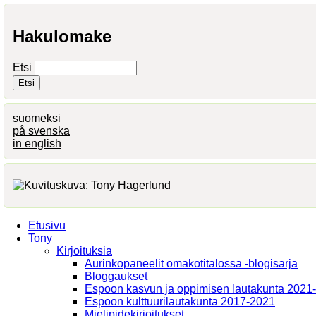
Hakulomake
Etsi
suomeksi
på svenska
in english
Etusivu
Tony
Kirjoituksia
Aurinkopaneelit omakotitalossa -blogisarja
Bloggaukset
Espoon kasvun ja oppimisen lautakunta 2021
Espoon kulttuurilautakunta 2017-2021
Mielipidekirjoitukset