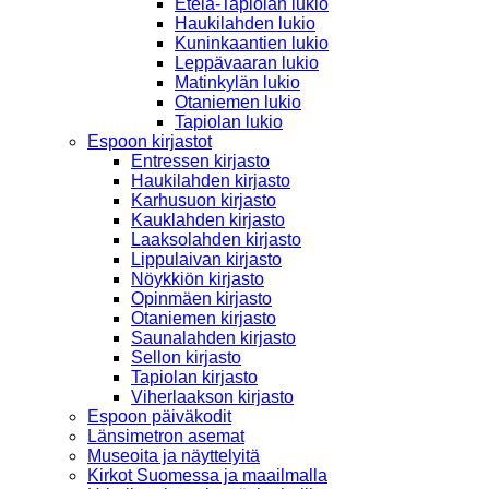
Etelä-Tapiolan lukio
Haukilahden lukio
Kuninkaantien lukio
Leppävaaran lukio
Matinkylän lukio
Otaniemen lukio
Tapiolan lukio
Espoon kirjastot
Entressen kirjasto
Haukilahden kirjasto
Karhusuon kirjasto
Kauklahden kirjasto
Laaksolahden kirjasto
Lippulaivan kirjasto
Nöykkiön kirjasto
Opinmäen kirjasto
Otaniemen kirjasto
Saunalahden kirjasto
Sellon kirjasto
Tapiolan kirjasto
Viherlaakson kirjasto
Espoon päiväkodit
Länsimetron asemat
Museoita ja näyttelyitä
Kirkot Suomessa ja maailmalla