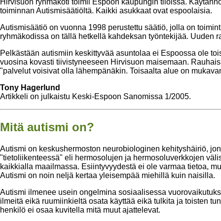
Hirvisuon ryhmäkoti toimii Espoon kaupungin tiloissa. Käytännöss
toiminnan Autismisäätiöltä. Kaikki asukkaat ovat espoolaisia.
Autismisäätiö on vuonna 1998 perustettu säätiö, jolla on toimi
ryhmäkodissa on tällä hetkellä kahdeksan työntekijää. Uuden 
Pelkästään autismiin keskittyvää asuntolaa ei Espoossa ole tois
vuosina kovasti tiivistyneeseen Hirvisuon maisemaan. Rauhaisa si
"palvelut voisivat olla lähempänäkin. Toisaalta alue on mukavan
Tony Hagerlund
Artikkeli on julkaistu Keski-Espoon Sanomissa 1/2005.
Mitä autismi on?
Autismi on keskushermoston neurobiologinen kehityshäiriö, jonk
"tietoliikenteessä" eli hermosolujen ja hermosoluverkkojen välis
kaikkialla maailmassa. Esiintyvyydestä ei ole varmaa tietoa, mut
Autismi on noin neljä kertaa yleisempää miehillä kuin naisilla.
Autismi ilmenee usein ongelmina sosiaalisessa vuorovaikutukses
ilmeitä eikä ruumiinkieltä osata käyttää eikä tulkita ja toisten tu
henkilö ei osaa kuvitella mitä muut ajattelevat.