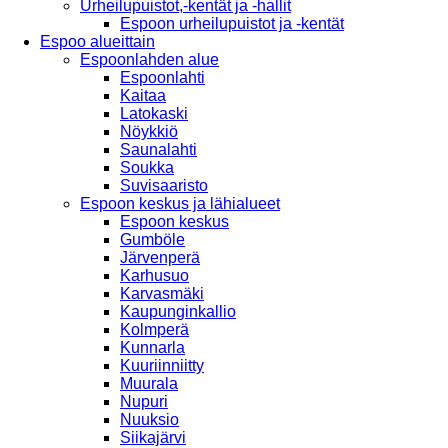
Urheilupuistot,-kentät ja -hallit
Espoon urheilupuistot ja -kentät
Espoo alueittain
Espoonlahden alue
Espoonlahti
Kaitaa
Latokaski
Nöykkiö
Saunalahti
Soukka
Suvisaaristo
Espoon keskus ja lähialueet
Espoon keskus
Gumböle
Järvenperä
Karhusuo
Karvasmäki
Kaupunginkallio
Kolmperä
Kunnarla
Kuuriinniitty
Muurala
Nupuri
Nuuksio
Siikajärvi