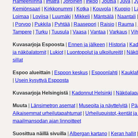
Hämeenlinna
|
Imatra
|
Joroinen
|
Inkoo
|
Joutsa
|
Juva
|
J
Kemiönsaari
|
Kirkkonummi
|
Kotka
|
Kouvola
|
Kuopio
|
L
Loimaa
|
Loviisa
|
Luumäki
|
Mikkeli
|
Mäntsälä
|
Naantali
|
Porvoo
|
Pukkila
|
Pyhtää
|
Raasepori
|
Raisio
|
Rauma
|
Tampere
|
Turku
|
Tuusula
|
Vaasa
|
Vantaa
|
Varkaus
|
Vih
Kuvasarjoja Espoosta
|
Ennen ja jälkeen
|
Historia
|
Kad
ja näköalatornit
|
Lukiot
|
Luontopolut ja ulkoilureitit
|
Näkö
sillat
Espoo alueittain
|
Espoon keskus
|
Espoonlahti
|
Kauklah
|
Usein kysyttyä Espoosta
Kuvasarjoja Helsingistä
|
Kadonnut Helsinki
|
Näköalapa
Muuta
|
Länsimetron asemat
|
Museoita ja näyttelyitä
|
Pä
Aikaisemmat urheilutapahtumat
|
Urheilupuistot,-kentät ja 
maailmansodan ajan linnoitteet
Suosittua näillä sivuilla
|
Albergan kartano
|
Keran hallit