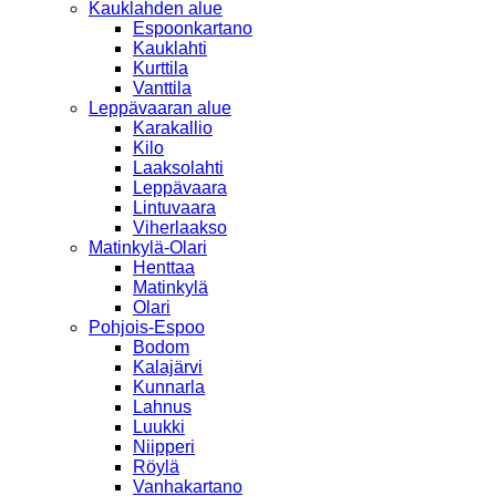
Kauklahden alue
Espoonkartano
Kauklahti
Kurttila
Vanttila
Leppävaaran alue
Karakallio
Kilo
Laaksolahti
Leppävaara
Lintuvaara
Viherlaakso
Matinkylä-Olari
Henttaa
Matinkylä
Olari
Pohjois-Espoo
Bodom
Kalajärvi
Kunnarla
Lahnus
Luukki
Niipperi
Röylä
Vanhakartano