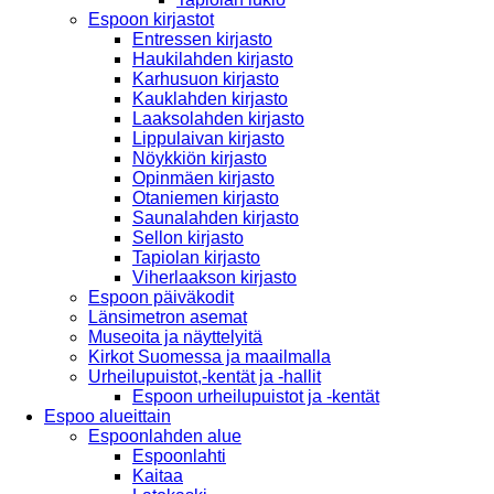
Espoon kirjastot
Entressen kirjasto
Haukilahden kirjasto
Karhusuon kirjasto
Kauklahden kirjasto
Laaksolahden kirjasto
Lippulaivan kirjasto
Nöykkiön kirjasto
Opinmäen kirjasto
Otaniemen kirjasto
Saunalahden kirjasto
Sellon kirjasto
Tapiolan kirjasto
Viherlaakson kirjasto
Espoon päiväkodit
Länsimetron asemat
Museoita ja näyttelyitä
Kirkot Suomessa ja maailmalla
Urheilupuistot,-kentät ja -hallit
Espoon urheilupuistot ja -kentät
Espoo alueittain
Espoonlahden alue
Espoonlahti
Kaitaa