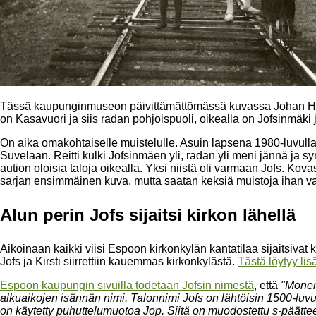
Tässä kaupunginmuseon päivittämättömässä kuvassa Johan Hel
on Kasavuori ja siis radan pohjoispuoli, oikealla on Jofsinmäki jon
On aika omakohtaiselle muistelulle. Asuin lapsena 1980-luvulla K
Suvelaan. Reitti kulki Jofsinmäen yli, radan yli meni jännä ja s
aution oloisia taloja oikealla. Yksi niistä oli varmaan Jofs. Kova
sarjan ensimmäinen kuva, mutta saatan keksiä muistoja ihan vai
Alun perin Jofs sijaitsi kirkon lähellä
Aikoinaan kaikki viisi Espoon kirkonkylän kantatilaa sijaitsivat 
Jofs ja Kirsti siirrettiin kauemmas kirkonkylästä.
Tästä löytyy li
Espoon kaupungin sivuilla todetaan Jofsin nimestä
, että
"Monen
alkuaikojen isännän nimi. Talonnimi Jofs on lähtöisin 1500-l
on käytetty puhuttelumuotoa Jop. Siitä on muodostettu s-päätteel