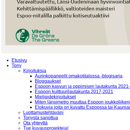
Etusivu
Tony
Kirjoituksia
Aurinkopaneelit omakotitalossa -blogisarja
Bloggaukset
Espoon kasvun ja oppimisen lautakunta 2021
Espoon kulttuurilautakunta 2017-2021
Mielipidekirjoitukset
Miten länsimetro muuttaa Espoon joukkoliiken
Elokuvia joita on kuvattu Espoossa tai Kaunia
Luottamustehtäväni
Tonysta sanottua
Ota yhteyttä
Tue kuvausprojekteja!