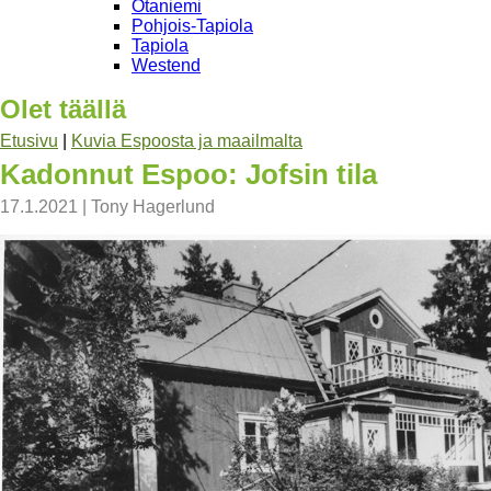
Otaniemi
Pohjois-Tapiola
Tapiola
Westend
Olet täällä
Etusivu
|
Kuvia Espoosta ja maailmalta
Kadonnut Espoo: Jofsin tila
17.1.2021
|
Tony Hagerlund