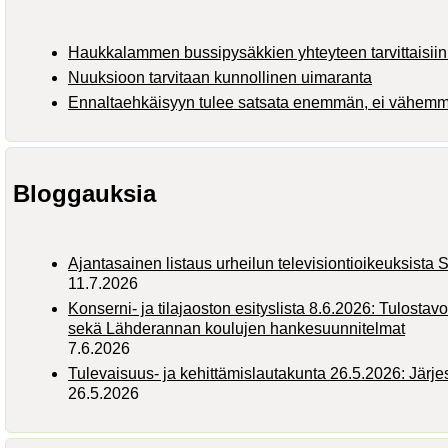
Haukkalammen bussipysäkkien yhteyteen tarvittaisiin 
Nuuksioon tarvitaan kunnollinen uimaranta
Ennaltaehkäisyyn tulee satsata enemmän, ei vähem
Bloggauksia
Ajantasainen listaus urheilun televisiontioikeuksist
11.7.2026
Konserni- ja tilajaoston esityslista 8.6.2026: Tulostav
sekä Lähderannan koulujen hankesuunnitelmat
7.6.2026
Tulevaisuus- ja kehittämislautakunta 26.5.2026: Järj
26.5.2026