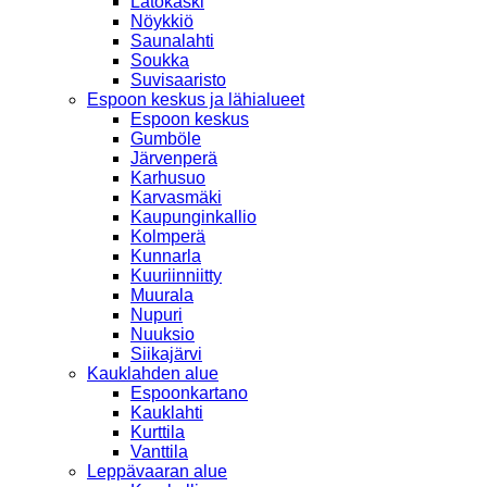
Latokaski
Nöykkiö
Saunalahti
Soukka
Suvisaaristo
Espoon keskus ja lähialueet
Espoon keskus
Gumböle
Järvenperä
Karhusuo
Karvasmäki
Kaupunginkallio
Kolmperä
Kunnarla
Kuuriinniitty
Muurala
Nupuri
Nuuksio
Siikajärvi
Kauklahden alue
Espoonkartano
Kauklahti
Kurttila
Vanttila
Leppävaaran alue