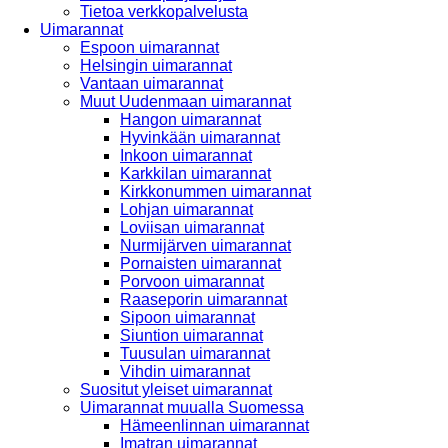
Tietoa verkkopalvelusta
Uimarannat
Espoon uimarannat
Helsingin uimarannat
Vantaan uimarannat
Muut Uudenmaan uimarannat
Hangon uimarannat
Hyvinkään uimarannat
Inkoon uimarannat
Karkkilan uimarannat
Kirkkonummen uimarannat
Lohjan uimarannat
Loviisan uimarannat
Nurmijärven uimarannat
Pornaisten uimarannat
Porvoon uimarannat
Raaseporin uimarannat
Sipoon uimarannat
Siuntion uimarannat
Tuusulan uimarannat
Vihdin uimarannat
Suositut yleiset uimarannat
Uimarannat muualla Suomessa
Hämeenlinnan uimarannat
Imatran uimarannat