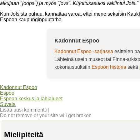
alkujaan "joops") ja myös "jovs". Kirjoitusasuksi vakiintui Jofs."
Kun Jofsista puhuu, kannattaa varoa, ettei mene sekaisin Kauk
Espoon kaupunginpuutarha.
Kadonnut Espoo
Kadonnut Espoo -sarjassa
esittelen pa
Lähteinä usein museot tai Finna-arkis
kokonaisuuksiin
Espoon historia
sekä
Kadonnut Espoo
Espoo
Espoon keskus ja lähialueet
Suvela
Lisää uusi kommentti
|
Do not remove or your site will get broken
Mielipiteitä