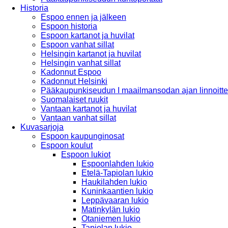
Historia
Espoo ennen ja jälkeen
Espoon historia
Espoon kartanot ja huvilat
Espoon vanhat sillat
Helsingin kartanot ja huvilat
Helsingin vanhat sillat
Kadonnut Espoo
Kadonnut Helsinki
Pääkaupunkiseudun I maailmansodan ajan linnoitte
Suomalaiset ruukit
Vantaan kartanot ja huvilat
Vantaan vanhat sillat
Kuvasarjoja
Espoon kaupunginosat
Espoon koulut
Espoon lukiot
Espoonlahden lukio
Etelä-Tapiolan lukio
Haukilahden lukio
Kuninkaantien lukio
Leppävaaran lukio
Matinkylän lukio
Otaniemen lukio
Tapiolan lukio