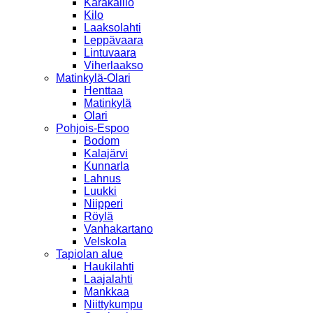
Karakallio
Kilo
Laaksolahti
Leppävaara
Lintuvaara
Viherlaakso
Matinkylä-Olari
Henttaa
Matinkylä
Olari
Pohjois-Espoo
Bodom
Kalajärvi
Kunnarla
Lahnus
Luukki
Niipperi
Röylä
Vanhakartano
Velskola
Tapiolan alue
Haukilahti
Laajalahti
Mankkaa
Niittykumpu