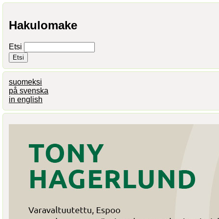
Hakulomake
Etsi
suomeksi
på svenska
in english