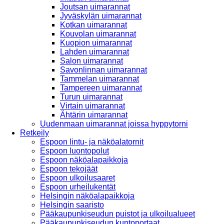
Joutsan uimarannat
Jyväskylän uimarannat
Kotkan uimarannat
Kouvolan uimarannat
Kuopion uimarannat
Lahden uimarannat
Salon uimarannat
Savonlinnan uimarannat
Tammelan uimarannat
Tampereen uimarannat
Turun uimarannat
Virtain uimarannat
Ähtärin uimarannat
Uudenmaan uimarannat joissa hyppytorni
Retkeily
Espoon lintu- ja näköalatornit
Espoon luontopolut
Espoon näköalapaikkoja
Espoon tekojäät
Espoon ulkoilusaaret
Espoon urheilukentät
Helsingin näköalapaikkoja
Helsingin saaristo
Pääkaupunkiseudun puistot ja ulkoilualueet
Pääkaupunkiseudun kuntoportaat