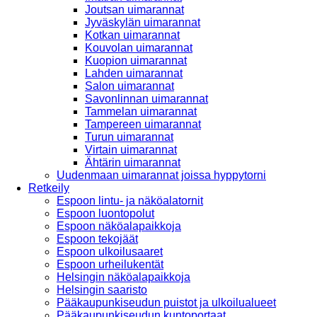
Joutsan uimarannat
Jyväskylän uimarannat
Kotkan uimarannat
Kouvolan uimarannat
Kuopion uimarannat
Lahden uimarannat
Salon uimarannat
Savonlinnan uimarannat
Tammelan uimarannat
Tampereen uimarannat
Turun uimarannat
Virtain uimarannat
Ähtärin uimarannat
Uudenmaan uimarannat joissa hyppytorni
Retkeily
Espoon lintu- ja näköalatornit
Espoon luontopolut
Espoon näköalapaikkoja
Espoon tekojäät
Espoon ulkoilusaaret
Espoon urheilukentät
Helsingin näköalapaikkoja
Helsingin saaristo
Pääkaupunkiseudun puistot ja ulkoilualueet
Pääkaupunkiseudun kuntoportaat