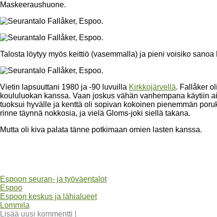
Maskeeraushuone.
Talosta löytyy myös keittiö (vasemmalla) ja pieni voisiko sanoa 
Vietin lapsuuttani 1980 ja -90 luvuilla
Kirkkojärvellä
. Fallåker o
koululuokan kanssa. Vaan joskus vähän vanhempana käytiin ai
tuoksui hyvälle ja kenttä oli sopivan kokoinen pienemmän porukan 
rinne täynnä nokkosia, ja vielä Gloms-joki siellä takana.
Mutta oli kiva palata tänne potkimaan omien lasten kanssa.
Espoon seuran- ja työväentalot
Espoo
Espoon keskus ja lähialueet
Lommila
Lisää uusi kommentti
|