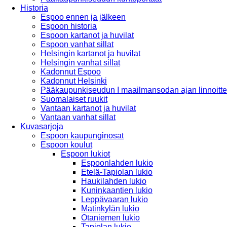
Historia
Espoo ennen ja jälkeen
Espoon historia
Espoon kartanot ja huvilat
Espoon vanhat sillat
Helsingin kartanot ja huvilat
Helsingin vanhat sillat
Kadonnut Espoo
Kadonnut Helsinki
Pääkaupunkiseudun I maailmansodan ajan linnoitte
Suomalaiset ruukit
Vantaan kartanot ja huvilat
Vantaan vanhat sillat
Kuvasarjoja
Espoon kaupunginosat
Espoon koulut
Espoon lukiot
Espoonlahden lukio
Etelä-Tapiolan lukio
Haukilahden lukio
Kuninkaantien lukio
Leppävaaran lukio
Matinkylän lukio
Otaniemen lukio
Tapiolan lukio