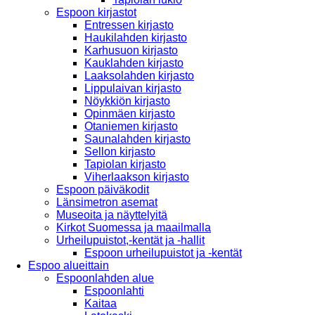
Espoon kirjastot
Entressen kirjasto
Haukilahden kirjasto
Karhusuon kirjasto
Kauklahden kirjasto
Laaksolahden kirjasto
Lippulaivan kirjasto
Nöykkiön kirjasto
Opinmäen kirjasto
Otaniemen kirjasto
Saunalahden kirjasto
Sellon kirjasto
Tapiolan kirjasto
Viherlaakson kirjasto
Espoon päiväkodit
Länsimetron asemat
Museoita ja näyttelyitä
Kirkot Suomessa ja maailmalla
Urheilupuistot,-kentät ja -hallit
Espoon urheilupuistot ja -kentät
Espoo alueittain
Espoonlahden alue
Espoonlahti
Kaitaa