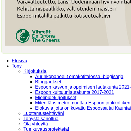
Etusivu
Tony
Kirjoituksia
Aurinkopaneelit omakotitalossa -blogisarja
Bloggaukset
Espoon kasvun ja oppimisen lautakunta 2021
Espoon kulttuurilautakunta 2017-2021
Mielipidekirjoitukset
Miten länsimetro muuttaa Espoon joukkoliiken
Elokuvia joita on kuvattu Espoossa tai Kaunia
Luottamustehtäväni
Tonysta sanottua
Ota yhteyttä
Tue kuvausprojekteja!