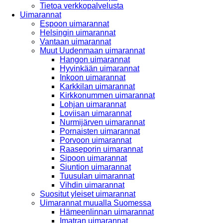
Tietoa verkkopalvelusta
Uimarannat
Espoon uimarannat
Helsingin uimarannat
Vantaan uimarannat
Muut Uudenmaan uimarannat
Hangon uimarannat
Hyvinkään uimarannat
Inkoon uimarannat
Karkkilan uimarannat
Kirkkonummen uimarannat
Lohjan uimarannat
Loviisan uimarannat
Nurmijärven uimarannat
Pornaisten uimarannat
Porvoon uimarannat
Raaseporin uimarannat
Sipoon uimarannat
Siuntion uimarannat
Tuusulan uimarannat
Vihdin uimarannat
Suositut yleiset uimarannat
Uimarannat muualla Suomessa
Hämeenlinnan uimarannat
Imatran uimarannat