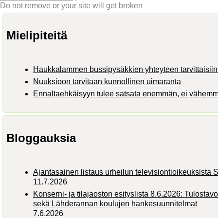
Do not remove or your site will get broken
Mielipiteitä
Haukkalammen bussipysäkkien yhteyteen tarvittaisiin 
Nuuksioon tarvitaan kunnollinen uimaranta
Ennaltaehkäisyyn tulee satsata enemmän, ei vähem
Bloggauksia
Ajantasainen listaus urheilun televisiontioikeuksist
11.7.2026
Konserni- ja tilajaoston esityslista 8.6.2026: Tulostav
sekä Lähderannan koulujen hankesuunnitelmat
7.6.2026