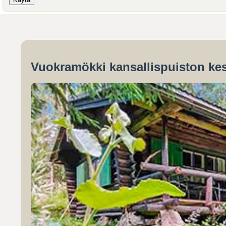
Vuokramökki kansallispuiston kes