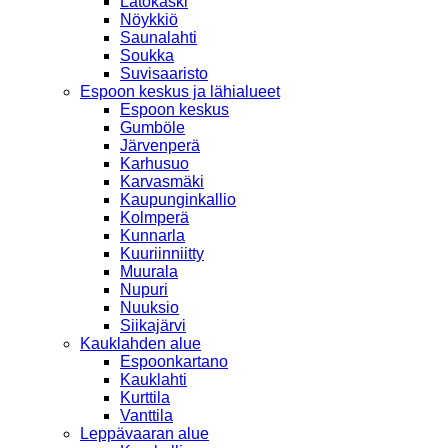
Latokaski
Nöykkiö
Saunalahti
Soukka
Suvisaaristo
Espoon keskus ja lähialueet
Espoon keskus
Gumböle
Järvenperä
Karhusuo
Karvasmäki
Kaupunginkallio
Kolmperä
Kunnarla
Kuuriinniitty
Muurala
Nupuri
Nuuksio
Siikajärvi
Kauklahden alue
Espoonkartano
Kauklahti
Kurttila
Vanttila
Leppävaaran alue