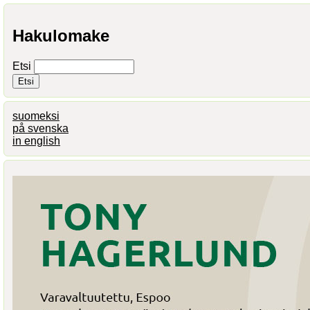
Hakulomake
Etsi
suomeksi
på svenska
in english