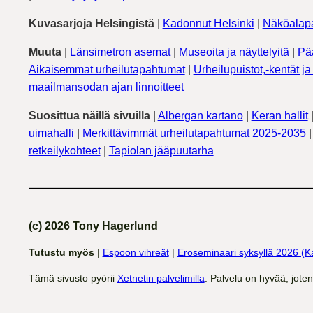
Kuvasarjoja Helsingistä
|
Kadonnut Helsinki
|
Näköalapa
Muuta
|
Länsimetron asemat
|
Museoita ja näyttelyitä
|
Pä
Aikaisemmat urheilutapahtumat
|
Urheilupuistot,-kentät ja 
maailmansodan ajan linnoitteet
Suosittua näillä sivuilla
|
Albergan kartano
|
Keran hallit
uimahalli
|
Merkittävimmät urheilutapahtumat 2025-2035
retkeilykohteet
|
Tapiolan jääpuutarha
(c) 2026 Tony Hagerlund
Tutustu myös
|
Espoon vihreät
|
Eroseminaari syksyllä 2026 (K
Tämä sivusto pyörii
Xetnetin palvelimilla
. Palvelu on hyvää, jote