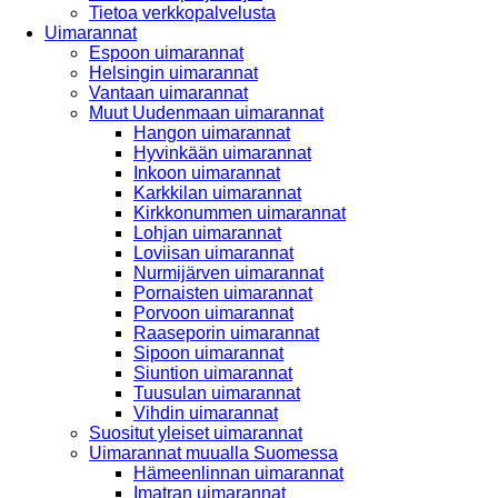
Tietoa verkkopalvelusta
Uimarannat
Espoon uimarannat
Helsingin uimarannat
Vantaan uimarannat
Muut Uudenmaan uimarannat
Hangon uimarannat
Hyvinkään uimarannat
Inkoon uimarannat
Karkkilan uimarannat
Kirkkonummen uimarannat
Lohjan uimarannat
Loviisan uimarannat
Nurmijärven uimarannat
Pornaisten uimarannat
Porvoon uimarannat
Raaseporin uimarannat
Sipoon uimarannat
Siuntion uimarannat
Tuusulan uimarannat
Vihdin uimarannat
Suositut yleiset uimarannat
Uimarannat muualla Suomessa
Hämeenlinnan uimarannat
Imatran uimarannat