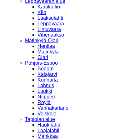
Leppävaaran alue
Karakallio
Kilo
Laaksolahti
Leppävaara
Lintuvaara
Viherlaakso
Matinkylä-Olari
Henttaa
Matinkylä
Olari
Pohjois-Espoo
Bodom
Kalajärvi
Kunnarla
Lahnus
Luukki
Niipperi
Röylä
Vanhakartano
Velskola
Tapiolan alue
Haukilahti
Laajalahti
Mankkaa