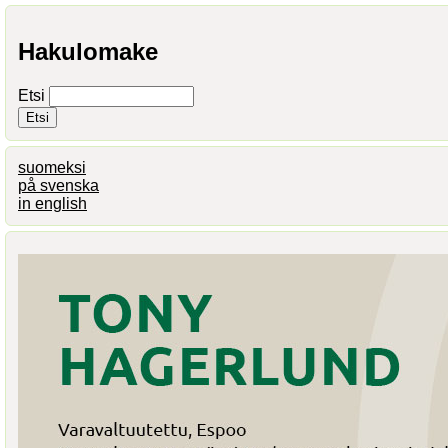
Hakulomake
Etsi
suomeksi
på svenska
in english