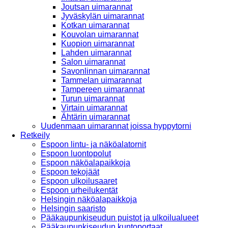
Joutsan uimarannat
Jyväskylän uimarannat
Kotkan uimarannat
Kouvolan uimarannat
Kuopion uimarannat
Lahden uimarannat
Salon uimarannat
Savonlinnan uimarannat
Tammelan uimarannat
Tampereen uimarannat
Turun uimarannat
Virtain uimarannat
Ähtärin uimarannat
Uudenmaan uimarannat joissa hyppytorni
Retkeily
Espoon lintu- ja näköalatornit
Espoon luontopolut
Espoon näköalapaikkoja
Espoon tekojäät
Espoon ulkoilusaaret
Espoon urheilukentät
Helsingin näköalapaikkoja
Helsingin saaristo
Pääkaupunkiseudun puistot ja ulkoilualueet
Pääkaupunkiseudun kuntoportaat