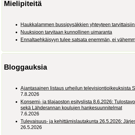
Mielipiteitä
Haukkalammen bussipysäkkien yhteyteen tarvittaisiin 
Nuuksioon tarvitaan kunnollinen uimaranta
Ennaltaehkäisyyn tulee satsata enemmän, ei vähem
Bloggauksia
Ajantasainen listaus urheilun televisiontioikeuksist
7.8.2026
Konserni- ja tilajaoston esityslista 8.6.2026: Tulostav
sekä Lähderannan koulujen hankesuunnitelmat
7.6.2026
Tulevaisuus- ja kehittämislautakunta 26.5.2026: Järj
26.5.2026