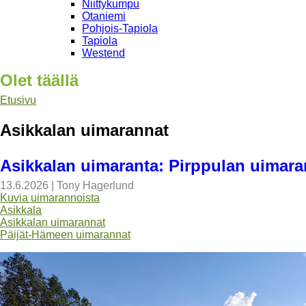
Niittykumpu
Otaniemi
Pohjois-Tapiola
Tapiola
Westend
Olet täällä
Etusivu
Asikkalan uimarannat
Asikkalan uimaranta: Pirppulan uimara
13.6.2026
|
Tony Hagerlund
Kuvia uimarannoista
Asikkala
Asikkalan uimarannat
Päijät-Hämeen uimarannat