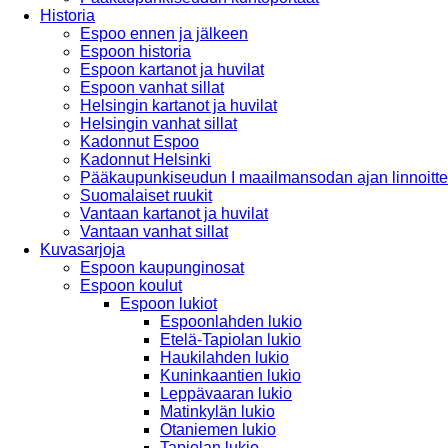
Historia
Espoo ennen ja jälkeen
Espoon historia
Espoon kartanot ja huvilat
Espoon vanhat sillat
Helsingin kartanot ja huvilat
Helsingin vanhat sillat
Kadonnut Espoo
Kadonnut Helsinki
Pääkaupunkiseudun I maailmansodan ajan linnoitte
Suomalaiset ruukit
Vantaan kartanot ja huvilat
Vantaan vanhat sillat
Kuvasarjoja
Espoon kaupunginosat
Espoon koulut
Espoon lukiot
Espoonlahden lukio
Etelä-Tapiolan lukio
Haukilahden lukio
Kuninkaantien lukio
Leppävaaran lukio
Matinkylän lukio
Otaniemen lukio
Tapiolan lukio