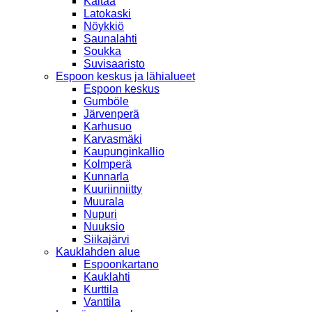
Kaitaa
Latokaski
Nöykkiö
Saunalahti
Soukka
Suvisaaristo
Espoon keskus ja lähialueet
Espoon keskus
Gumböle
Järvenperä
Karhusuo
Karvasmäki
Kaupunginkallio
Kolmperä
Kunnarla
Kuuriinniitty
Muurala
Nupuri
Nuuksio
Siikajärvi
Kauklahden alue
Espoonkartano
Kauklahti
Kurttila
Vanttila