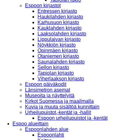
Espoon kirjastot
Entressen kirjasto
Haukilahden kirjasto
Karhusuon kirjasto
Kauklahden kirjasto
Laaksolahden kirjasto
Lippulaivan kirjasto
Nöykkiön kirjasto
Opinmäen kirjasto
Otaniemen kirjasto
Saunalahden kirjasto
Sellon kirjasto
Tapiolan kirjasto
Viherlaakson kirjasto
Espoon päiväkodit
Länsimetron asemat
Museoita ja näyttelyitä
Kirkot Suomessa ja maailmalla
Kuvia ja muuta sisältöä kunnittain
Urheilupuistot,-kentät ja -hallit
Espoon urheilupuistot ja -kentät
Espoo alueittain
Espoonlahden alue
Espoonlahti