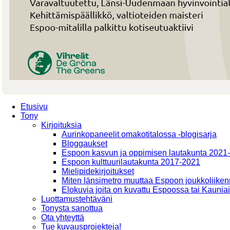
Etusivu
Tony
Kirjoituksia
Aurinkopaneelit omakotitalossa -blogisarja
Bloggaukset
Espoon kasvun ja oppimisen lautakunta 2021
Espoon kulttuurilautakunta 2017-2021
Mielipidekirjoitukset
Miten länsimetro muuttaa Espoon joukkoliiken
Elokuvia joita on kuvattu Espoossa tai Kaunia
Luottamustehtäväni
Tonysta sanottua
Ota yhteyttä
Tue kuvausprojekteja!