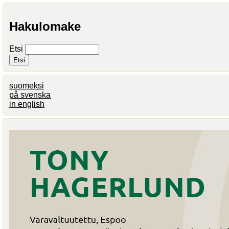
Hakulomake
Etsi
suomeksi
på svenska
in english