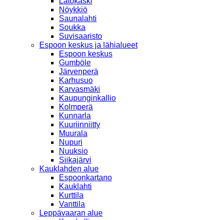
Latokaski
Nöykkiö
Saunalahti
Soukka
Suvisaaristo
Espoon keskus ja lähialueet
Espoon keskus
Gumböle
Järvenperä
Karhusuo
Karvasmäki
Kaupunginkallio
Kolmperä
Kunnarla
Kuuriinniitty
Muurala
Nupuri
Nuuksio
Siikajärvi
Kauklahden alue
Espoonkartano
Kauklahti
Kurttila
Vanttila
Leppävaaran alue