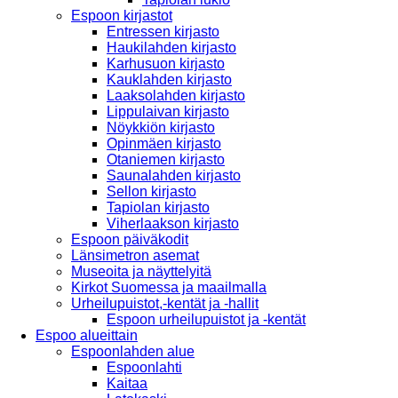
Espoon kirjastot
Entressen kirjasto
Haukilahden kirjasto
Karhusuon kirjasto
Kauklahden kirjasto
Laaksolahden kirjasto
Lippulaivan kirjasto
Nöykkiön kirjasto
Opinmäen kirjasto
Otaniemen kirjasto
Saunalahden kirjasto
Sellon kirjasto
Tapiolan kirjasto
Viherlaakson kirjasto
Espoon päiväkodit
Länsimetron asemat
Museoita ja näyttelyitä
Kirkot Suomessa ja maailmalla
Urheilupuistot,-kentät ja -hallit
Espoon urheilupuistot ja -kentät
Espoo alueittain
Espoonlahden alue
Espoonlahti
Kaitaa