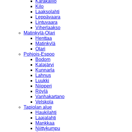
Karakallio
Kilo
Laaksolahti
Leppävaara
Lintuvaara
Viherlaakso
Matinkylä-Olari
Henttaa
Matinkylä
Olari
Pohjois-Espoo
Bodom
Kalajärvi
Kunnarla
Lahnus
Luukki
Niipperi
Röylä
Vanhakartano
Velskola
Tapiolan alue
Haukilahti
Laajalahti
Mankkaa
Niittykumpu