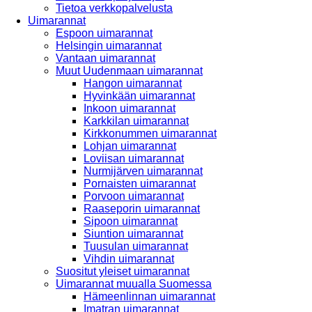
Tietoa verkkopalvelusta
Uimarannat
Espoon uimarannat
Helsingin uimarannat
Vantaan uimarannat
Muut Uudenmaan uimarannat
Hangon uimarannat
Hyvinkään uimarannat
Inkoon uimarannat
Karkkilan uimarannat
Kirkkonummen uimarannat
Lohjan uimarannat
Loviisan uimarannat
Nurmijärven uimarannat
Pornaisten uimarannat
Porvoon uimarannat
Raaseporin uimarannat
Sipoon uimarannat
Siuntion uimarannat
Tuusulan uimarannat
Vihdin uimarannat
Suositut yleiset uimarannat
Uimarannat muualla Suomessa
Hämeenlinnan uimarannat
Imatran uimarannat