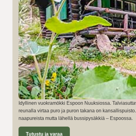
Idyllinen vuokramökki Espoon Nuuksiossa. Talviasutta
reunalla virtaa puro ja puron takana on kansallispuist
naapureista mutta lähellä bussipysäkkiä – Espoossa.
Tutustu ja varaa