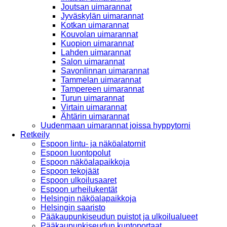
Joutsan uimarannat
Jyväskylän uimarannat
Kotkan uimarannat
Kouvolan uimarannat
Kuopion uimarannat
Lahden uimarannat
Salon uimarannat
Savonlinnan uimarannat
Tammelan uimarannat
Tampereen uimarannat
Turun uimarannat
Virtain uimarannat
Ähtärin uimarannat
Uudenmaan uimarannat joissa hyppytorni
Retkeily
Espoon lintu- ja näköalatornit
Espoon luontopolut
Espoon näköalapaikkoja
Espoon tekojäät
Espoon ulkoilusaaret
Espoon urheilukentät
Helsingin näköalapaikkoja
Helsingin saaristo
Pääkaupunkiseudun puistot ja ulkoilualueet
Pääkaupunkiseudun kuntoportaat