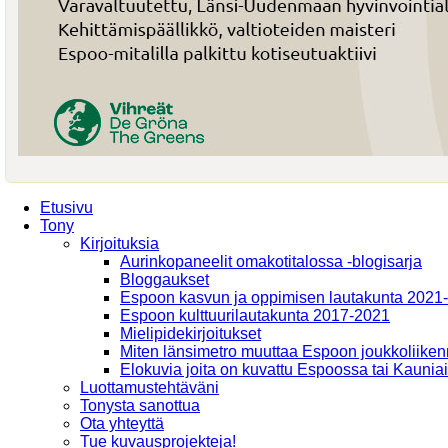
Etusivu
Tony
Kirjoituksia
Aurinkopaneelit omakotitalossa -blogisarja
Bloggaukset
Espoon kasvun ja oppimisen lautakunta 2021
Espoon kulttuurilautakunta 2017-2021
Mielipidekirjoitukset
Miten länsimetro muuttaa Espoon joukkoliiken
Elokuvia joita on kuvattu Espoossa tai Kaunia
Luottamustehtäväni
Tonysta sanottua
Ota yhteyttä
Tue kuvausprojekteja!