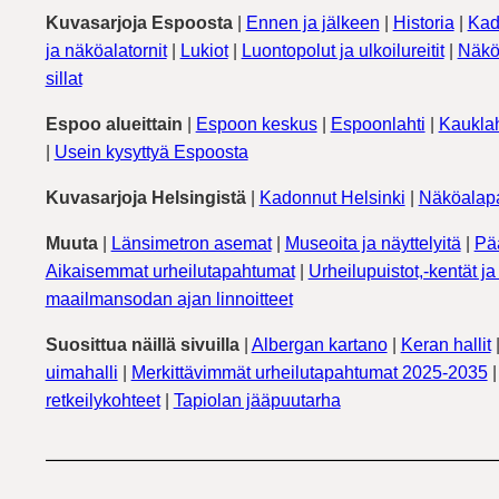
Kuvasarjoja Espoosta
|
Ennen ja jälkeen
|
Historia
|
Kad
ja näköalatornit
|
Lukiot
|
Luontopolut ja ulkoilureitit
|
Näkö
sillat
Espoo alueittain
|
Espoon keskus
|
Espoonlahti
|
Kauklah
|
Usein kysyttyä Espoosta
Kuvasarjoja Helsingistä
|
Kadonnut Helsinki
|
Näköalapa
Muuta
|
Länsimetron asemat
|
Museoita ja näyttelyitä
|
Pä
Aikaisemmat urheilutapahtumat
|
Urheilupuistot,-kentät ja 
maailmansodan ajan linnoitteet
Suosittua näillä sivuilla
|
Albergan kartano
|
Keran hallit
uimahalli
|
Merkittävimmät urheilutapahtumat 2025-2035
retkeilykohteet
|
Tapiolan jääpuutarha