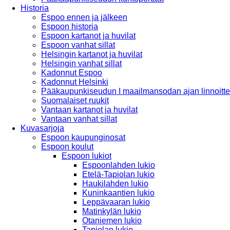
Historia
Espoo ennen ja jälkeen
Espoon historia
Espoon kartanot ja huvilat
Espoon vanhat sillat
Helsingin kartanot ja huvilat
Helsingin vanhat sillat
Kadonnut Espoo
Kadonnut Helsinki
Pääkaupunkiseudun I maailmansodan ajan linnoitte
Suomalaiset ruukit
Vantaan kartanot ja huvilat
Vantaan vanhat sillat
Kuvasarjoja
Espoon kaupunginosat
Espoon koulut
Espoon lukiot
Espoonlahden lukio
Etelä-Tapiolan lukio
Haukilahden lukio
Kuninkaantien lukio
Leppävaaran lukio
Matinkylän lukio
Otaniemen lukio
Tapiolan lukio