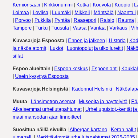
Kemiönsaari
|
Kirkkonummi
|
Kotka
|
Kouvola
|
Kuopio
|
L
Loimaa
|
Loviisa
|
Luumäki
|
Mikkeli
|
Mäntsälä
|
Naantali
|
Porvoo
|
Pukkila
|
Pyhtää
|
Raasepori
|
Raisio
|
Rauma
|
Tampere
|
Turku
|
Tuusula
|
Vaasa
|
Vantaa
|
Varkaus
|
Vih
Kuvasarjoja Espoosta
|
Ennen ja jälkeen
|
Historia
|
Kad
ja näköalatornit
|
Lukiot
|
Luontopolut ja ulkoilureitit
|
Näkö
sillat
Espoo alueittain
|
Espoon keskus
|
Espoonlahti
|
Kauklah
|
Usein kysyttyä Espoosta
Kuvasarjoja Helsingistä
|
Kadonnut Helsinki
|
Näköalapa
Muuta
|
Länsimetron asemat
|
Museoita ja näyttelyitä
|
Pä
Aikaisemmat urheilutapahtumat
|
Urheilupuistot,-kentät ja 
maailmansodan ajan linnoitteet
Suosittua näillä sivuilla
|
Albergan kartano
|
Keran hallit
uimahalli
|
Merkittävimmät urheilutapahtumat 2025-2035