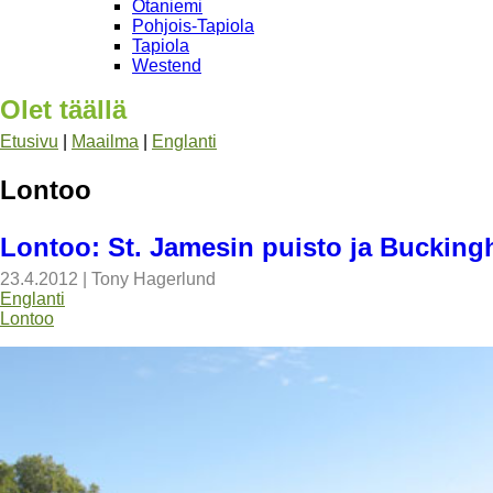
Otaniemi
Pohjois-Tapiola
Tapiola
Westend
Olet täällä
Etusivu
|
Maailma
|
Englanti
Lontoo
Lontoo: St. Jamesin puisto ja Bucking
23.4.2012
|
Tony Hagerlund
Englanti
Lontoo