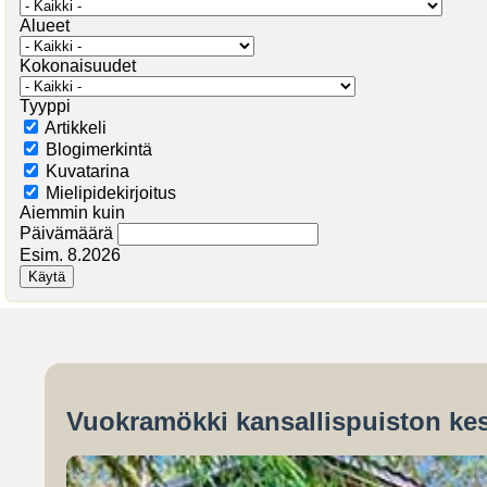
Alueet
Kokonaisuudet
Tyyppi
Artikkeli
Blogimerkintä
Kuvatarina
Mielipidekirjoitus
Aiemmin kuin
Päivämäärä
Esim. 8.2026
Vuokramökki kansallispuiston kes