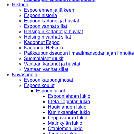
Historia
Espoo ennen ja jälkeen
Espoon historia
Espoon kartanot ja huvilat
Espoon vanhat sillat
Helsingin kartanot ja huvilat
Helsingin vanhat sillat
Kadonnut Espoo
Kadonnut Helsinki
Pääkaupunkiseudun I maailmansodan ajan linnoitte
Suomalaiset ruukit
Vantaan kartanot ja huvilat
Vantaan vanhat sillat
Kuvasarjoja
Espoon kaupunginosat
Espoon koulut
Espoon lukiot
Espoonlahden lukio
Etelä-Tapiolan lukio
Haukilahden lukio
Kuninkaantien lukio
Leppävaaran lukio
Matinkylän lukio
Otaniemen lukio
Tapiolan lukio