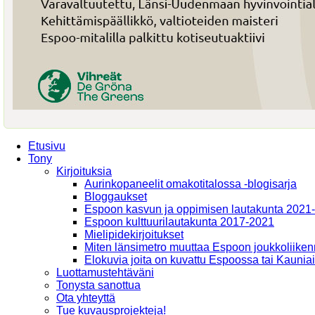
Etusivu
Tony
Kirjoituksia
Aurinkopaneelit omakotitalossa -blogisarja
Bloggaukset
Espoon kasvun ja oppimisen lautakunta 2021
Espoon kulttuurilautakunta 2017-2021
Mielipidekirjoitukset
Miten länsimetro muuttaa Espoon joukkoliiken
Elokuvia joita on kuvattu Espoossa tai Kaunia
Luottamustehtäväni
Tonysta sanottua
Ota yhteyttä
Tue kuvausprojekteja!