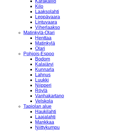
Karakallio
Kilo
Laaksolahti
Leppävaara
Lintuvaara
Viherlaakso
Matinkylä-Olari
Henttaa
Matinkylä
Olari
Pohjois-Espoo
Bodom
Kalajärvi
Kunnarla
Lahnus
Luukki
Niipperi
Röylä
Vanhakartano
Velskola
Tapiolan alue
Haukilahti
Laajalahti
Mankkaa
Niittykumpu