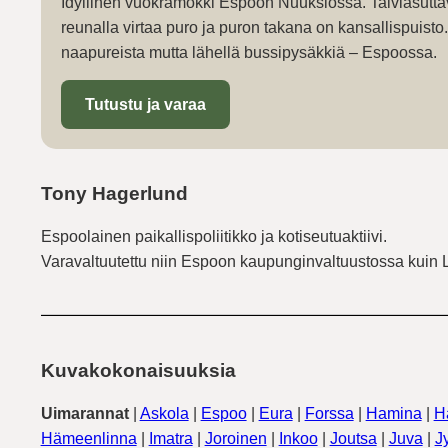
Idyllinen vuokramökki Espoon Nuuksiossa. Talviasutta
reunalla virtaa puro ja puron takana on kansallispuist
naapureista mutta lähellä bussipysäkkiä – Espoossa.
Tutustu ja varaa
Tony Hagerlund
Espoolainen paikallispoliitikko ja kotiseutuaktiivi.
Varavaltuutettu niin Espoon kaupunginvaltuustossa kuin 
Kuvakokonaisuuksia
Uimarannat
|
Askola
|
Espoo
|
Eura
|
Forssa
|
Hamina
|
H
Hämeenlinna
|
Imatra
|
Joroinen
|
Inkoo
|
Joutsa
|
Juva
|
J