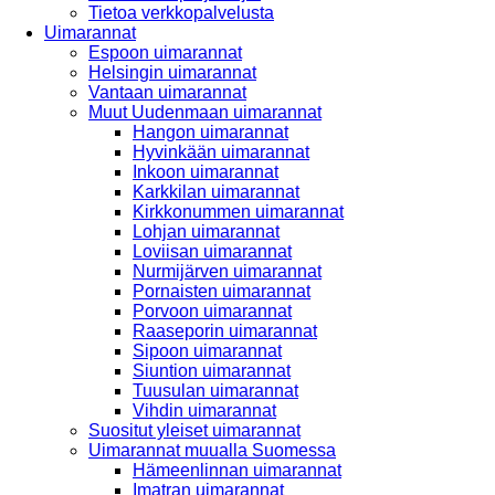
Tietoa verkkopalvelusta
Uimarannat
Espoon uimarannat
Helsingin uimarannat
Vantaan uimarannat
Muut Uudenmaan uimarannat
Hangon uimarannat
Hyvinkään uimarannat
Inkoon uimarannat
Karkkilan uimarannat
Kirkkonummen uimarannat
Lohjan uimarannat
Loviisan uimarannat
Nurmijärven uimarannat
Pornaisten uimarannat
Porvoon uimarannat
Raaseporin uimarannat
Sipoon uimarannat
Siuntion uimarannat
Tuusulan uimarannat
Vihdin uimarannat
Suositut yleiset uimarannat
Uimarannat muualla Suomessa
Hämeenlinnan uimarannat
Imatran uimarannat