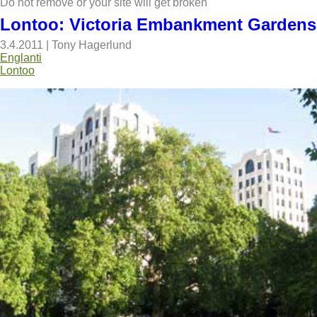
Do not remove or your site will get broken
Lontoo: Victoria Embankment Gardens
3.4.2011
|
Tony Hagerlund
Englanti
Lontoo