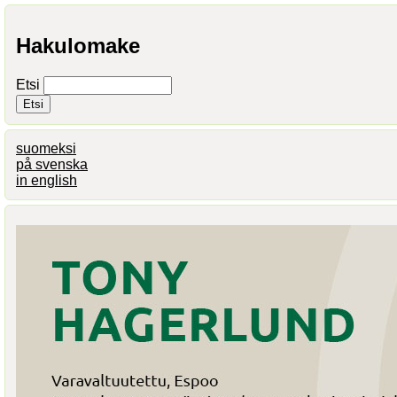
Hakulomake
Etsi
suomeksi
på svenska
in english