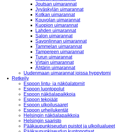
Joutsan uimarannat
Jyväskylän uimarannat
Kotkan uimarannat
Kouvolan uimarannat
Kuopion uimarannat
Lahden uimarannat
Salon uimarannat
Savonlinnan uimarannat
Tammelan uimarannat
Tampereen uimarannat
Turun uimarannat
Virtain uimarannat
Ähtärin uimarannat
Uudenmaan uimarannat joissa hyppytorni
Retkeily
Espoon lintu- ja näköalatornit
Espoon luontopolut
Espoon näköalapaikkoja
Espoon tekojäät
Espoon ulkoilusaaret
Espoon urheilukentät
Helsingin näköalapaikkoja
Helsingin saaristo
Pääkaupunkiseudun puistot ja ulkoilualueet
Pääkaupunkiseudun kuntoportaat