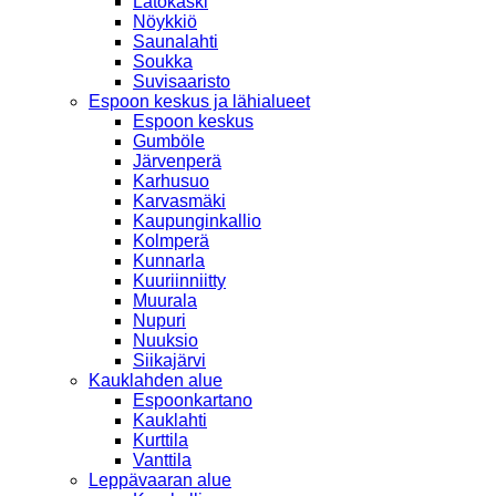
Latokaski
Nöykkiö
Saunalahti
Soukka
Suvisaaristo
Espoon keskus ja lähialueet
Espoon keskus
Gumböle
Järvenperä
Karhusuo
Karvasmäki
Kaupunginkallio
Kolmperä
Kunnarla
Kuuriinniitty
Muurala
Nupuri
Nuuksio
Siikajärvi
Kauklahden alue
Espoonkartano
Kauklahti
Kurttila
Vanttila
Leppävaaran alue