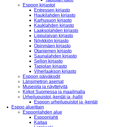
Espoon kirjastot
Entressen kirjasto
Haukilahden kirjasto
Karhusuon kirjasto
Kauklahden kirjasto
Laaksolahden kirjasto
Lippulaivan kirjasto
Nöykkiön kirjasto
Opinmäen kirjasto
Otaniemen kirjasto
Saunalahden kirjasto
Sellon kirjasto
Tapiolan kirjasto
Viherlaakson kirjasto
Espoon päiväkodit
Länsimetron asemat
Museoita ja näyttelyitä
Kirkot Suomessa ja maailmalla
Urheilupuistot,-kentät ja -hallit
Espoon urheilupuistot ja -kentät
Espoo alueittain
Espoonlahden alue
Espoonlahti
Kaitaa