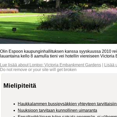
Olin Espoon kaupunginhallituksen kanssa syyskuussa 2010 reis
lauantaina kello 8 aamulla tieni vei hotellin viereiseen Victor
Lue lisää
about Lontoo: Victoria Embankment Gardens
|
Lisää 
Do not remove or your site will get broken
Mielipiteitä
Haukkalammen bussipysäkkien yhteyteen tarvittaisiin 
Nuuksioon tarvitaan kunnollinen uimaranta
Ennaltaehkäisyyn tulee satsata enemmän, ei vähem