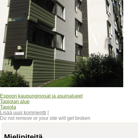
Espoon kaupunginosat ja asuinalueet
Tapiolan alue
Tapiola
Lisää uusi kommentti
|
Do not remove or your site will get broken
Mielipiteitä