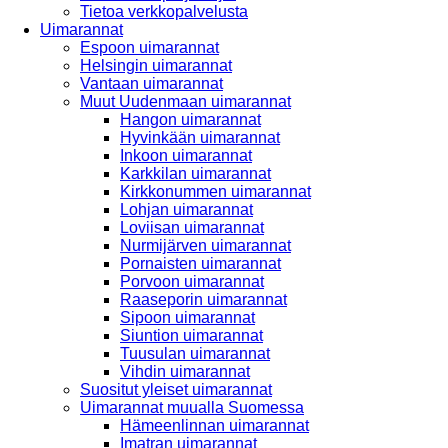
Tietoa verkkopalvelusta
Uimarannat
Espoon uimarannat
Helsingin uimarannat
Vantaan uimarannat
Muut Uudenmaan uimarannat
Hangon uimarannat
Hyvinkään uimarannat
Inkoon uimarannat
Karkkilan uimarannat
Kirkkonummen uimarannat
Lohjan uimarannat
Loviisan uimarannat
Nurmijärven uimarannat
Pornaisten uimarannat
Porvoon uimarannat
Raaseporin uimarannat
Sipoon uimarannat
Siuntion uimarannat
Tuusulan uimarannat
Vihdin uimarannat
Suositut yleiset uimarannat
Uimarannat muualla Suomessa
Hämeenlinnan uimarannat
Imatran uimarannat