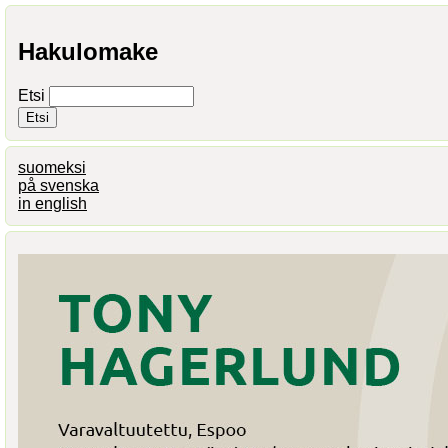
Hakulomake
Etsi
suomeksi
på svenska
in english