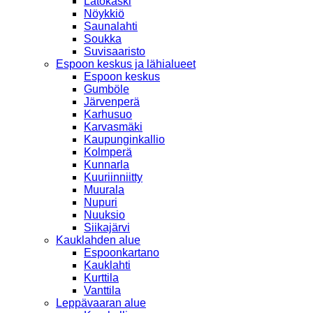
Latokaski
Nöykkiö
Saunalahti
Soukka
Suvisaaristo
Espoon keskus ja lähialueet
Espoon keskus
Gumböle
Järvenperä
Karhusuo
Karvasmäki
Kaupunginkallio
Kolmperä
Kunnarla
Kuuriinniitty
Muurala
Nupuri
Nuuksio
Siikajärvi
Kauklahden alue
Espoonkartano
Kauklahti
Kurttila
Vanttila
Leppävaaran alue