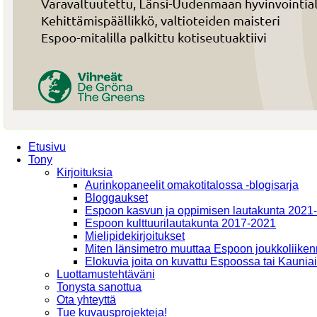
Etusivu
Tony
Kirjoituksia
Aurinkopaneelit omakotitalossa -blogisarja
Bloggaukset
Espoon kasvun ja oppimisen lautakunta 2021
Espoon kulttuurilautakunta 2017-2021
Mielipidekirjoitukset
Miten länsimetro muuttaa Espoon joukkoliiken
Elokuvia joita on kuvattu Espoossa tai Kaunia
Luottamustehtäväni
Tonysta sanottua
Ota yhteyttä
Tue kuvausprojekteja!