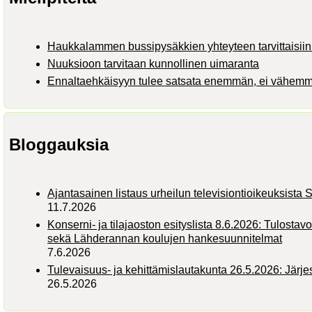
Haukkalammen bussipysäkkien yhteyteen tarvittaisiin 
Nuuksioon tarvitaan kunnollinen uimaranta
Ennaltaehkäisyyn tulee satsata enemmän, ei vähem
Bloggauksia
Ajantasainen listaus urheilun televisiontioikeuksist
11.7.2026
Konserni- ja tilajaoston esityslista 8.6.2026: Tulostav
sekä Lähderannan koulujen hankesuunnitelmat
7.6.2026
Tulevaisuus- ja kehittämislautakunta 26.5.2026: Järj
26.5.2026