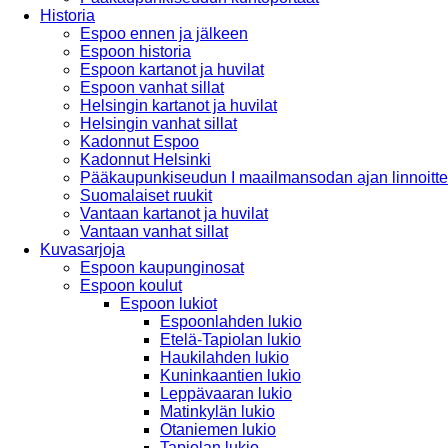
Historia
Espoo ennen ja jälkeen
Espoon historia
Espoon kartanot ja huvilat
Espoon vanhat sillat
Helsingin kartanot ja huvilat
Helsingin vanhat sillat
Kadonnut Espoo
Kadonnut Helsinki
Pääkaupunkiseudun I maailmansodan ajan linnoitte
Suomalaiset ruukit
Vantaan kartanot ja huvilat
Vantaan vanhat sillat
Kuvasarjoja
Espoon kaupunginosat
Espoon koulut
Espoon lukiot
Espoonlahden lukio
Etelä-Tapiolan lukio
Haukilahden lukio
Kuninkaantien lukio
Leppävaaran lukio
Matinkylän lukio
Otaniemen lukio
Tapiolan lukio