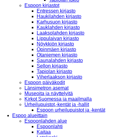
Espoon kirjastot
Entressen kirjasto
Haukilahden kirjasto
Karhusuon kirjasto
Kauklahden kirjasto
Laaksolahden kirjasto
Lippulaivan kirjasto
Nöykkiön kirjasto
Opinmäen kirjasto
Otaniemen kirjasto
Saunalahden kirjasto
Sellon kirjasto
Tapiolan kirjasto
Viherlaakson kirjasto
Espoon päiväkodit
Länsimetron asemat
Museoita ja näyttelyitä
Kirkot Suomessa ja maailmalla
Urheilupuistot,-kentät ja -hallit
Espoon urheilupuistot ja -kentät
Espoo alueittain
Espoonlahden alue
Espoonlahti
Kaitaa