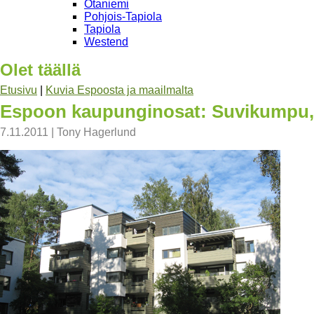
Otaniemi
Pohjois-Tapiola
Tapiola
Westend
Olet täällä
Etusivu
|
Kuvia Espoosta ja maailmalta
Espoon kaupunginosat: Suvikumpu, 
7.11.2011
|
Tony Hagerlund