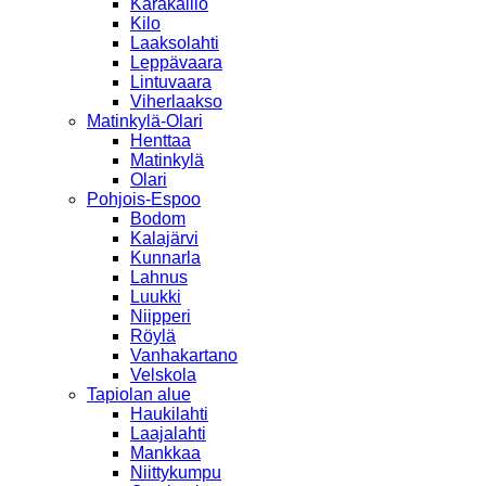
Karakallio
Kilo
Laaksolahti
Leppävaara
Lintuvaara
Viherlaakso
Matinkylä-Olari
Henttaa
Matinkylä
Olari
Pohjois-Espoo
Bodom
Kalajärvi
Kunnarla
Lahnus
Luukki
Niipperi
Röylä
Vanhakartano
Velskola
Tapiolan alue
Haukilahti
Laajalahti
Mankkaa
Niittykumpu