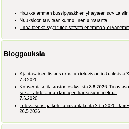
Haukkalammen bussipysäkkien yhteyteen tarvittaisiin 
Nuuksioon tarvitaan kunnollinen uimaranta
Ennaltaehkäisyyn tulee satsata enemmän, ei vähem
Bloggauksia
Ajantasainen listaus urheilun televisiontioikeuksist
7.8.2026
Konserni- ja tilajaoston esityslista 8.6.2026: Tulostav
sekä Lähderannan koulujen hankesuunnitelmat
7.6.2026
Tulevaisuus- ja kehittämislautakunta 26.5.2026: Järj
26.5.2026