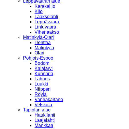
Leppävaaran alue
Karakallio
Kilo
Laaksolahti
Leppävaara
Lintuvaara
Viherlaakso
Matinkylä-Olari
Henttaa
Matinkylä
Olari
Pohjois-Espoo
Bodom
Kalajärvi
Kunnarla
Lahnus
Luukki
Niipperi
Röylä
Vanhakartano
Velskola
Tapiolan alue
Haukilahti
Laajalahti
Mankkaa