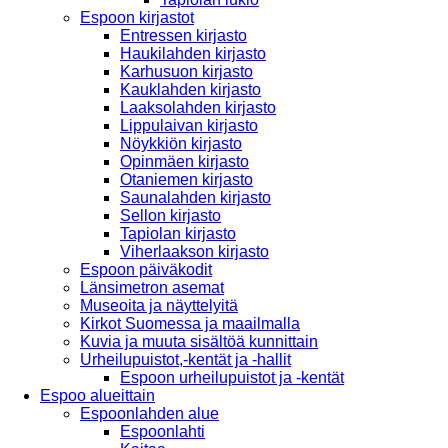
Espoon kirjastot
Entressen kirjasto
Haukilahden kirjasto
Karhusuon kirjasto
Kauklahden kirjasto
Laaksolahden kirjasto
Lippulaivan kirjasto
Nöykkiön kirjasto
Opinmäen kirjasto
Otaniemen kirjasto
Saunalahden kirjasto
Sellon kirjasto
Tapiolan kirjasto
Viherlaakson kirjasto
Espoon päiväkodit
Länsimetron asemat
Museoita ja näyttelyitä
Kirkot Suomessa ja maailmalla
Kuvia ja muuta sisältöä kunnittain
Urheilupuistot,-kentät ja -hallit
Espoon urheilupuistot ja -kentät
Espoo alueittain
Espoonlahden alue
Espoonlahti