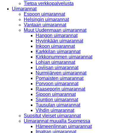
Tietoa verkkopalvelusta
Uimarannat
Espoon uimarannat
Helsingin uimarannat
Vantaan uimarannat
Muut Uudenmaan uimarannat
Hangon uimarannat
Hyvinkään uimarannat
Inkoon uimarannat
Karkkilan uimarannat
Kirkkonummen uimarannat
Lohjan uimarannat
Loviisan uimarannat
Nurmijärven uimarannat
Pornaisten uimarannat
Porvoon uimarannat
Raaseporin uimarannat
Sipoon uimarannat
Siuntion uimarannat
Tuusulan uimarannat
Vihdin uimarannat
Suositut yleiset uimarannat
Uimarannat muualla Suomessa
Hämeenlinnan uimarannat
Imatran uimarannat