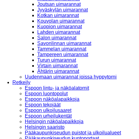
Joutsan uimarannat
Jyväskylän uimarannat
Kotkan uimarannat
Kouvolan uimarannat
Kuopion uimarannat
Lahden uimarannat
Salon uimarannat
Savonlinnan uimarannat
Tammelan uimarannat
Tampereen uimarannat
Turun uimarannat
Virtain uimarannat
Ähtärin uimarannat
Uudenmaan uimarannat joissa hyppytorni
Retkeily
Espoon lintu- ja näköalatornit
Espoon luontopolut
Espoon näköalapaikkoja
Espoon tekojäät
Espoon ulkoilusaaret
Espoon urheilukentät
Helsingin näköalapaikkoja
Helsingin saaristo
Pääkaupunkiseudun puistot ja ulkoilualueet
Pääkaupunkiseudun kuntoportaat