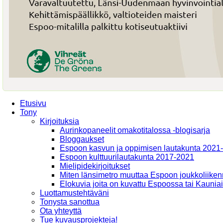
Etusivu
Tony
Kirjoituksia
Aurinkopaneelit omakotitalossa -blogisarja
Bloggaukset
Espoon kasvun ja oppimisen lautakunta 2021
Espoon kulttuurilautakunta 2017-2021
Mielipidekirjoitukset
Miten länsimetro muuttaa Espoon joukkoliiken
Elokuvia joita on kuvattu Espoossa tai Kaunia
Luottamustehtäväni
Tonysta sanottua
Ota yhteyttä
Tue kuvausprojekteja!