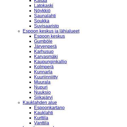
Kaitaa
Latokaski
Nöykkiö
Saunalahti
Soukka
Suvisaaristo
Espoon keskus ja lähialueet
Espoon keskus
Gumböle
Järvenperä
Karhusuo
Karvasmäki
Kaupunginkallio
Kolmperä
Kunnarla
Kuuriinniitty
Muurala
Nupuri
Nuuksio
Siikajärvi
Kauklahden alue
Espoonkartano
Kauklahti
Kurttila
Vanttila