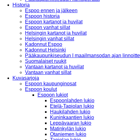
Historia
Espoo ennen ja jälkeen
Espoon historia
Espoon kartanot ja huvilat
Espoon vanhat sillat
Helsingin kartanot ja huvilat
Helsingin vanhat sillat
Kadonnut Espoo
Kadonnut Helsinki
Pääkaupunkiseudun I maailmansodan ajan linnoitte
Suomalaiset ruukit
Vantaan kartanot ja huvilat
Vantaan vanhat sillat
Kuvasarjoja
Espoon kaupunginosat
Espoon koulut
Espoon lukiot
Espoonlahden lukio
Etelä-Tapiolan lukio
Haukilahden lukio
Kuninkaantien lukio
Leppävaaran lukio
Matinkylän lukio
Otaniemen lukio
Tapiolan lukio