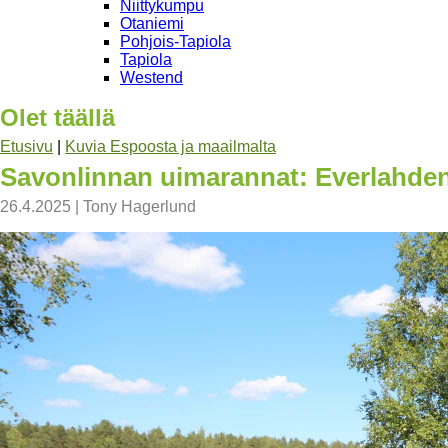
Niittykumpu
Otaniemi
Pohjois-Tapiola
Tapiola
Westend
Olet täällä
Etusivu
|
Kuvia Espoosta ja maailmalta
Savonlinnan uimarannat: Everlahde
26.4.2025
|
Tony Hagerlund