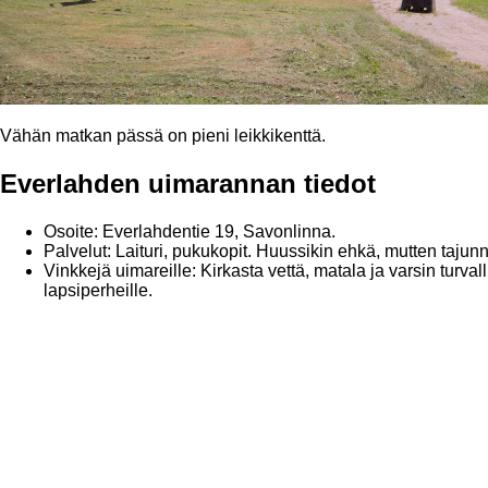
Vähän matkan pässä on pieni leikkikenttä.
Everlahden uimarannan tiedot
Osoite: Everlahdentie 19, Savonlinna.
Palvelut: Laituri, pukukopit. Huussikin ehkä, mutten tajunn
Vinkkejä uimareille: Kirkasta vettä, matala ja varsin turv
lapsiperheille.