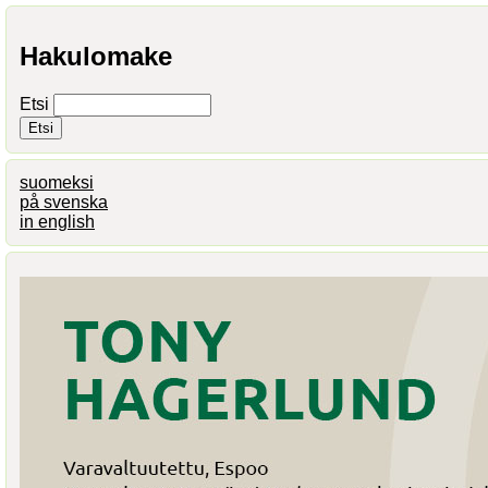
Hakulomake
Etsi
suomeksi
på svenska
in english