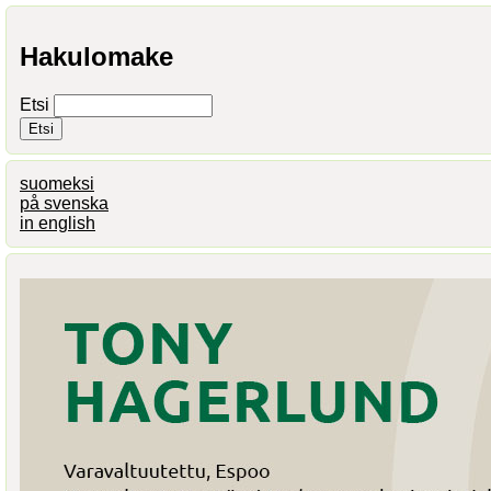
Hakulomake
Etsi
suomeksi
på svenska
in english