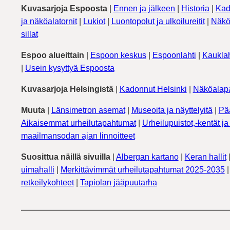
Kuvasarjoja Espoosta
|
Ennen ja jälkeen
|
Historia
|
Kad
ja näköalatornit
|
Lukiot
|
Luontopolut ja ulkoilureitit
|
Näkö
sillat
Espoo alueittain
|
Espoon keskus
|
Espoonlahti
|
Kauklah
|
Usein kysyttyä Espoosta
Kuvasarjoja Helsingistä
|
Kadonnut Helsinki
|
Näköalapa
Muuta
|
Länsimetron asemat
|
Museoita ja näyttelyitä
|
Pä
Aikaisemmat urheilutapahtumat
|
Urheilupuistot,-kentät ja 
maailmansodan ajan linnoitteet
Suosittua näillä sivuilla
|
Albergan kartano
|
Keran hallit
uimahalli
|
Merkittävimmät urheilutapahtumat 2025-2035
retkeilykohteet
|
Tapiolan jääpuutarha