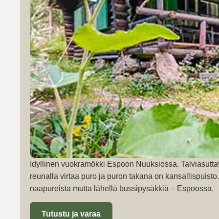
Idyllinen vuokramökki Espoon Nuuksiossa. Talviasutta
reunalla virtaa puro ja puron takana on kansallispuist
naapureista mutta lähellä bussipysäkkiä – Espoossa.
Tutustu ja varaa