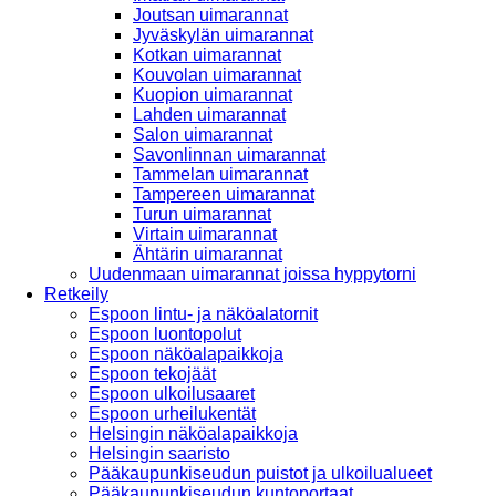
Joutsan uimarannat
Jyväskylän uimarannat
Kotkan uimarannat
Kouvolan uimarannat
Kuopion uimarannat
Lahden uimarannat
Salon uimarannat
Savonlinnan uimarannat
Tammelan uimarannat
Tampereen uimarannat
Turun uimarannat
Virtain uimarannat
Ähtärin uimarannat
Uudenmaan uimarannat joissa hyppytorni
Retkeily
Espoon lintu- ja näköalatornit
Espoon luontopolut
Espoon näköalapaikkoja
Espoon tekojäät
Espoon ulkoilusaaret
Espoon urheilukentät
Helsingin näköalapaikkoja
Helsingin saaristo
Pääkaupunkiseudun puistot ja ulkoilualueet
Pääkaupunkiseudun kuntoportaat