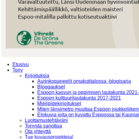
Etusivu
Tony
Kirjoituksia
Aurinkopaneelit omakotitalossa -blogisarja
Bloggaukset
Espoon kasvun ja oppimisen lautakunta 2021
Espoon kulttuurilautakunta 2017-2021
Mielipidekirjoitukset
Miten länsimetro muuttaa Espoon joukkoliiken
Elokuvia joita on kuvattu Espoossa tai Kaunia
Luottamustehtäväni
Tonysta sanottua
Ota yhteyttä
Tue kuvausprojekteja!