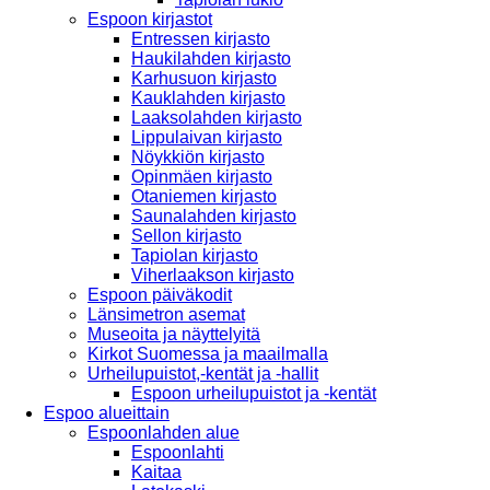
Espoon kirjastot
Entressen kirjasto
Haukilahden kirjasto
Karhusuon kirjasto
Kauklahden kirjasto
Laaksolahden kirjasto
Lippulaivan kirjasto
Nöykkiön kirjasto
Opinmäen kirjasto
Otaniemen kirjasto
Saunalahden kirjasto
Sellon kirjasto
Tapiolan kirjasto
Viherlaakson kirjasto
Espoon päiväkodit
Länsimetron asemat
Museoita ja näyttelyitä
Kirkot Suomessa ja maailmalla
Urheilupuistot,-kentät ja -hallit
Espoon urheilupuistot ja -kentät
Espoo alueittain
Espoonlahden alue
Espoonlahti
Kaitaa