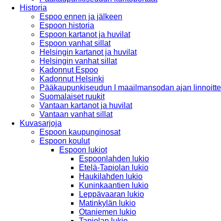
Historia
Espoo ennen ja jälkeen
Espoon historia
Espoon kartanot ja huvilat
Espoon vanhat sillat
Helsingin kartanot ja huvilat
Helsingin vanhat sillat
Kadonnut Espoo
Kadonnut Helsinki
Pääkaupunkiseudun I maailmansodan ajan linnoitte
Suomalaiset ruukit
Vantaan kartanot ja huvilat
Vantaan vanhat sillat
Kuvasarjoja
Espoon kaupunginosat
Espoon koulut
Espoon lukiot
Espoonlahden lukio
Etelä-Tapiolan lukio
Haukilahden lukio
Kuninkaantien lukio
Leppävaaran lukio
Matinkylän lukio
Otaniemen lukio
Tapiolan lukio