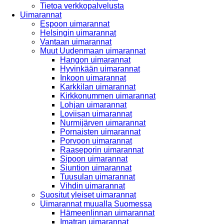
Tietoa verkkopalvelusta
Uimarannat
Espoon uimarannat
Helsingin uimarannat
Vantaan uimarannat
Muut Uudenmaan uimarannat
Hangon uimarannat
Hyvinkään uimarannat
Inkoon uimarannat
Karkkilan uimarannat
Kirkkonummen uimarannat
Lohjan uimarannat
Loviisan uimarannat
Nurmijärven uimarannat
Pornaisten uimarannat
Porvoon uimarannat
Raaseporin uimarannat
Sipoon uimarannat
Siuntion uimarannat
Tuusulan uimarannat
Vihdin uimarannat
Suositut yleiset uimarannat
Uimarannat muualla Suomessa
Hämeenlinnan uimarannat
Imatran uimarannat