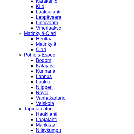
Karakallio
Kilo
Laaksolahti
Leppävaara
Lintuvaara
Viherlaakso
Matinkylä-Olari
Henttaa
Matinkylä
Olari
Pohjois-Espoo
Bodom
Kalajärvi
Kunnarla
Lahnus
Luukki
Niipperi
Röylä
Vanhakartano
Velskola
Tapiolan alue
Haukilahti
Laajalahti
Mankkaa
Niittykumpu