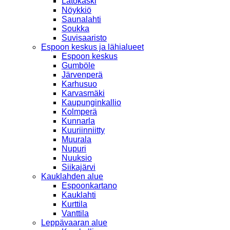
Latokaski
Nöykkiö
Saunalahti
Soukka
Suvisaaristo
Espoon keskus ja lähialueet
Espoon keskus
Gumböle
Järvenperä
Karhusuo
Karvasmäki
Kaupunginkallio
Kolmperä
Kunnarla
Kuuriinniitty
Muurala
Nupuri
Nuuksio
Siikajärvi
Kauklahden alue
Espoonkartano
Kauklahti
Kurttila
Vanttila
Leppävaaran alue