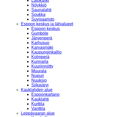
Latokaski
Nöykkiö
Saunalahti
Soukka
Suvisaaristo
Espoon keskus ja lähialueet
Espoon keskus
Gumböle
Järvenperä
Karhusuo
Karvasmäki
Kaupunginkallio
Kolmperä
Kunnarla
Kuuriinniitty
Muurala
Nupuri
Nuuksio
Siikajärvi
Kauklahden alue
Espoonkartano
Kauklahti
Kurttila
Vanttila
Leppävaaran alue