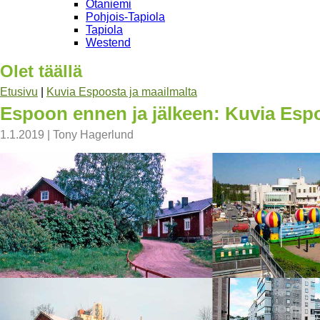
Otaniemi
Pohjois-Tapiola
Tapiola
Westend
Olet täällä
Etusivu
|
Kuvia Espoosta ja maailmalta
Espoon ennen ja jälkeen: Kuvia Esp
1.1.2019
|
Tony Hagerlund