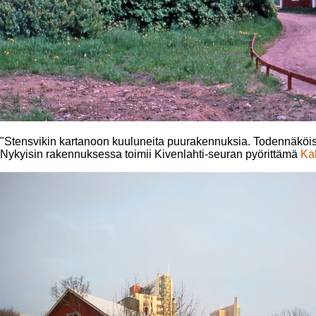
"Stensvikin kartanoon kuuluneita puurakennuksia. Todennäköise
Nykyisin rakennuksessa toimii Kivenlahti-seuran pyörittämä
Ka