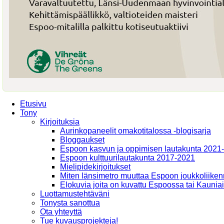
Etusivu
Tony
Kirjoituksia
Aurinkopaneelit omakotitalossa -blogisarja
Bloggaukset
Espoon kasvun ja oppimisen lautakunta 2021
Espoon kulttuurilautakunta 2017-2021
Mielipidekirjoitukset
Miten länsimetro muuttaa Espoon joukkoliiken
Elokuvia joita on kuvattu Espoossa tai Kaunia
Luottamustehtäväni
Tonysta sanottua
Ota yhteyttä
Tue kuvausprojekteja!