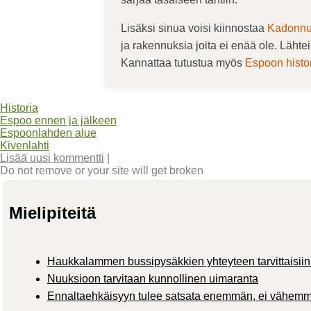
Lisäksi sinua voisi kiinnostaa
Kadonnut
ja rakennuksia joita ei enää ole. Lähte
Kannattaa tutustua myös
Espoon histo
Historia
Espoo ennen ja jälkeen
Espoonlahden alue
Kivenlahti
Lisää uusi kommentti
|
Do not remove or your site will get broken
Mielipiteitä
Haukkalammen bussipysäkkien yhteyteen tarvittaisiin 
Nuuksioon tarvitaan kunnollinen uimaranta
Ennaltaehkäisyyn tulee satsata enemmän, ei vähem