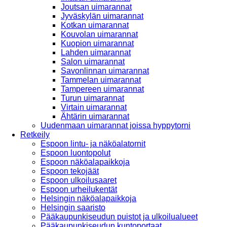
Joutsan uimarannat
Jyväskylän uimarannat
Kotkan uimarannat
Kouvolan uimarannat
Kuopion uimarannat
Lahden uimarannat
Salon uimarannat
Savonlinnan uimarannat
Tammelan uimarannat
Tampereen uimarannat
Turun uimarannat
Virtain uimarannat
Ähtärin uimarannat
Uudenmaan uimarannat joissa hyppytorni
Retkeily
Espoon lintu- ja näköalatornit
Espoon luontopolut
Espoon näköalapaikkoja
Espoon tekojäät
Espoon ulkoilusaaret
Espoon urheilukentät
Helsingin näköalapaikkoja
Helsingin saaristo
Pääkaupunkiseudun puistot ja ulkoilualueet
Pääkaupunkiseudun kuntoportaat