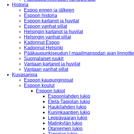
Historia
Espoo ennen ja jälkeen
Espoon historia
Espoon kartanot ja huvilat
Espoon vanhat sillat
Helsingin kartanot ja huvilat
Helsingin vanhat sillat
Kadonnut Espoo
Kadonnut Helsinki
Pääkaupunkiseudun I maailmansodan ajan linnoitte
Suomalaiset ruukit
Vantaan kartanot ja huvilat
Vantaan vanhat sillat
Kuvasarjoja
Espoon kaupunginosat
Espoon koulut
Espoon lukiot
Espoonlahden lukio
Etelä-Tapiolan lukio
Haukilahden lukio
Kuninkaantien lukio
Leppävaaran lukio
Matinkylän lukio
Otaniemen lukio
Tapiolan lukio