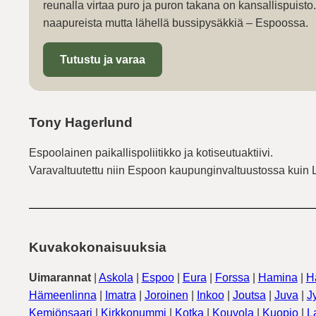
reunalla virtaa puro ja puron takana on kansallispuist
naapureista mutta lähellä bussipysäkkiä – Espoossa.
Tutustu ja varaa
Tony Hagerlund
Espoolainen paikallispoliitikko ja kotiseutuaktiivi.
Varavaltuutettu niin Espoon kaupunginvaltuustossa kuin 
Kuvakokonaisuuksia
Uimarannat
|
Askola
|
Espoo
|
Eura
|
Forssa
|
Hamina
|
H
Hämeenlinna
|
Imatra
|
Joroinen
|
Inkoo
|
Joutsa
|
Juva
|
J
Kemiönsaari
|
Kirkkonummi
|
Kotka
|
Kouvola
|
Kuopio
|
L