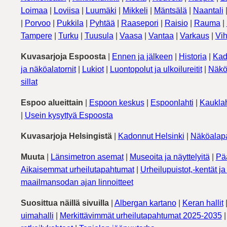
Loimaa
|
Loviisa
|
Luumäki
|
Mikkeli
|
Mäntsälä
|
Naantali
|
Porvoo
|
Pukkila
|
Pyhtää
|
Raasepori
|
Raisio
|
Rauma
|
Tampere
|
Turku
|
Tuusula
|
Vaasa
|
Vantaa
|
Varkaus
|
Vih
Kuvasarjoja Espoosta
|
Ennen ja jälkeen
|
Historia
|
Kad
ja näköalatornit
|
Lukiot
|
Luontopolut ja ulkoilureitit
|
Näkö
sillat
Espoo alueittain
|
Espoon keskus
|
Espoonlahti
|
Kauklah
|
Usein kysyttyä Espoosta
Kuvasarjoja Helsingistä
|
Kadonnut Helsinki
|
Näköalapa
Muuta
|
Länsimetron asemat
|
Museoita ja näyttelyitä
|
Pä
Aikaisemmat urheilutapahtumat
|
Urheilupuistot,-kentät ja 
maailmansodan ajan linnoitteet
Suosittua näillä sivuilla
|
Albergan kartano
|
Keran hallit
uimahalli
|
Merkittävimmät urheilutapahtumat 2025-2035