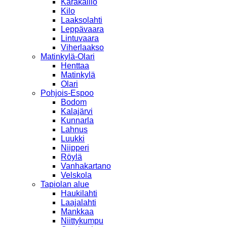
Karakallio
Kilo
Laaksolahti
Leppävaara
Lintuvaara
Viherlaakso
Matinkylä-Olari
Henttaa
Matinkylä
Olari
Pohjois-Espoo
Bodom
Kalajärvi
Kunnarla
Lahnus
Luukki
Niipperi
Röylä
Vanhakartano
Velskola
Tapiolan alue
Haukilahti
Laajalahti
Mankkaa
Niittykumpu