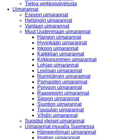
Tietoa verkkopalvelusta
Uimarannat
Espoon uimarannat
Helsingin uimarannat
Vantaan uimarannat
Muut Uudenmaan uimarannat
Hangon uimarannat
Hyvinkään uimarannat
Inkoon uimarannat
Karkkilan uimarannat
Kirkkonummen uimarannat
Lohjan uimarannat
Loviisan uimarannat
Nurmijärven uimarannat
Pornaisten uimarannat
Porvoon uimarannat
Raaseporin uimarannat
Sipoon uimarannat
Siuntion uimarannat
Tuusulan uimarannat
Vihdin uimarannat
Suositut yleiset uimarannat
Uimarannat muualla Suomessa
Hämeenlinnan uimarannat
Imatran uimarannat