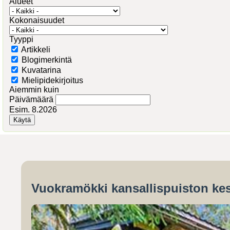
Alueet
Kokonaisuudet
Tyyppi
Artikkeli
Blogimerkintä
Kuvatarina
Mielipidekirjoitus
Aiemmin kuin
Päivämäärä
Esim. 8.2026
Vuokramökki kansallispuiston kes