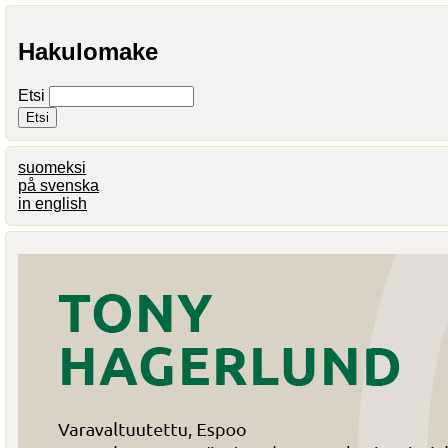
Hakulomake
Etsi
suomeksi
på svenska
in english