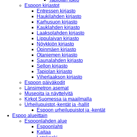
Espoon kirjastot
Entressen kirjasto
Haukilahden kirjasto
Karhusuon kirjasto
Kauklahden kirjasto
Laaksolahden kirjasto
Lippulaivan kirjasto
Nöykkiön kirjasto
Opinmäen kirjasto
Otaniemen kirjasto
Saunalahden kirjasto
Sellon kirjasto
Tapiolan kirjasto
Viherlaakson kirjasto
Espoon päiväkodit
Länsimetron asemat
Museoita ja näyttelyitä
Kirkot Suomessa ja maailmalla
Urheilupuistot,-kentät ja -hallit
Espoon urheilupuistot ja -kentät
Espoo alueittain
Espoonlahden alue
Espoonlahti
Kaitaa