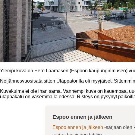
Ylempi kuva on Eero Laamasen (Espoon kaupunginmuseo) vuodel
Neljännesvuosisata sitten Ulappatorilla oli myyjäiset. Sittemmin
Kuvakulma ei ole ihan sama. Vanhempi kuva on kauempaa, uude
ulappakatu on vasemmalla edessä. Risteys on pysynyt paikoil
Espoo ennen ja jälkeen
Espoo ennen ja jälkeen
-sarjaan olen 
sarjaa tasaiseen tahtiin.