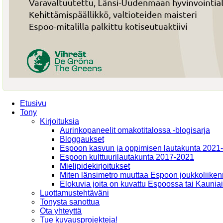
Etusivu
Tony
Kirjoituksia
Aurinkopaneelit omakotitalossa -blogisarja
Bloggaukset
Espoon kasvun ja oppimisen lautakunta 2021
Espoon kulttuurilautakunta 2017-2021
Mielipidekirjoitukset
Miten länsimetro muuttaa Espoon joukkoliiken
Elokuvia joita on kuvattu Espoossa tai Kaunia
Luottamustehtäväni
Tonysta sanottua
Ota yhteyttä
Tue kuvausprojekteja!