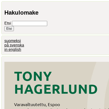
Hakulomake
Etsi
suomeksi
på svenska
in english