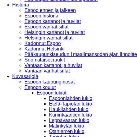
Historia
Espoo ennen ja jälkeen
Espoon historia
Espoon kartanot ja huvilat
Espoon vanhat sillat
Helsingin kartanot ja huvilat
Helsingin vanhat sillat
Kadonnut Espoo
Kadonnut Helsinki
Pääkaupunkiseudun I maailmansodan ajan linnoitte
Suomalaiset ruukit
Vantaan kartanot ja huvilat
Vantaan vanhat sillat
Kuvasarjoja
Espoon kaupunginosat
Espoon koulut
Espoon lukiot
Espoonlahden lukio
Etelä-Tapiolan lukio
Haukilahden lukio
Kuninkaantien lukio
Leppävaaran lukio
Matinkylän lukio
Otaniemen lukio
Tapiolan lukio