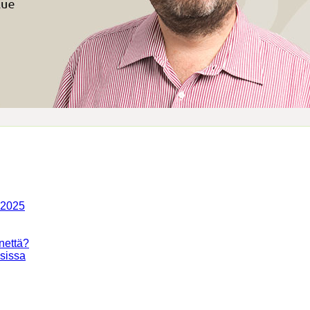
-2025
nettä?
isissa