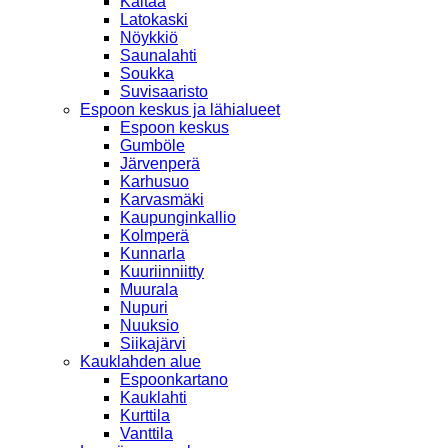
Kaitaa
Latokaski
Nöykkiö
Saunalahti
Soukka
Suvisaaristo
Espoon keskus ja lähialueet
Espoon keskus
Gumböle
Järvenperä
Karhusuo
Karvasmäki
Kaupunginkallio
Kolmperä
Kunnarla
Kuuriinniitty
Muurala
Nupuri
Nuuksio
Siikajärvi
Kauklahden alue
Espoonkartano
Kauklahti
Kurttila
Vanttila