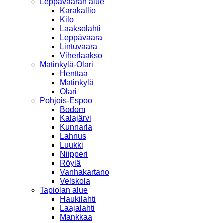
Leppävaaran alue
Karakallio
Kilo
Laaksolahti
Leppävaara
Lintuvaara
Viherlaakso
Matinkylä-Olari
Henttaa
Matinkylä
Olari
Pohjois-Espoo
Bodom
Kalajärvi
Kunnarla
Lahnus
Luukki
Niipperi
Röylä
Vanhakartano
Velskola
Tapiolan alue
Haukilahti
Laajalahti
Mankkaa