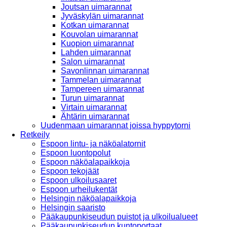
Joutsan uimarannat
Jyväskylän uimarannat
Kotkan uimarannat
Kouvolan uimarannat
Kuopion uimarannat
Lahden uimarannat
Salon uimarannat
Savonlinnan uimarannat
Tammelan uimarannat
Tampereen uimarannat
Turun uimarannat
Virtain uimarannat
Ähtärin uimarannat
Uudenmaan uimarannat joissa hyppytorni
Retkeily
Espoon lintu- ja näköalatornit
Espoon luontopolut
Espoon näköalapaikkoja
Espoon tekojäät
Espoon ulkoilusaaret
Espoon urheilukentät
Helsingin näköalapaikkoja
Helsingin saaristo
Pääkaupunkiseudun puistot ja ulkoilualueet
Pääkaupunkiseudun kuntoportaat