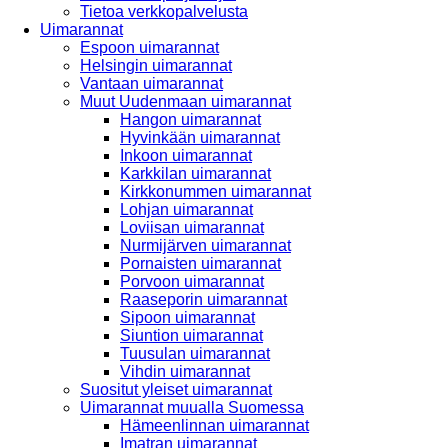
Tietoa verkkopalvelusta
Uimarannat
Espoon uimarannat
Helsingin uimarannat
Vantaan uimarannat
Muut Uudenmaan uimarannat
Hangon uimarannat
Hyvinkään uimarannat
Inkoon uimarannat
Karkkilan uimarannat
Kirkkonummen uimarannat
Lohjan uimarannat
Loviisan uimarannat
Nurmijärven uimarannat
Pornaisten uimarannat
Porvoon uimarannat
Raaseporin uimarannat
Sipoon uimarannat
Siuntion uimarannat
Tuusulan uimarannat
Vihdin uimarannat
Suositut yleiset uimarannat
Uimarannat muualla Suomessa
Hämeenlinnan uimarannat
Imatran uimarannat