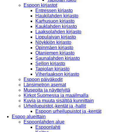
Espoon kirjastot
Entressen kirjasto
Haukilahden kirjasto
Karhusuon kirjasto
Kauklahden kirjasto
Laaksolahden kirjasto
Lippulaivan kirjasto
Nöykkiön kirjasto
Opinmäen kirjasto
Otaniemen kirjasto
Saunalahden kirjasto
Sellon kirjasto
Tapiolan kirjasto
Viherlaakson kirjasto
Espoon päiväkodit
Länsimetron asemat
Museoita ja näyttelyitä
Kirkot Suomessa ja maailmalla
Kuvia ja muuta sisältöä kunnittain
Urheilupuistot,-kentät ja -hallit
Espoon urheilupuistot ja -kentät
Espoo alueittain
Espoonlahden alue
Espoonlahti