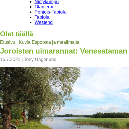
Niittykumpu
Otaniemi
Pohjois-Tapiola
Tapiola
Westend
Olet täällä
Etusivu
|
Kuvia Espoosta ja maailmalta
Joroisten uimarannat: Venesataman
16.7.2023
|
Tony Hagerlund