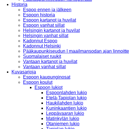
Historia
Espoo ennen ja jälkeen
Espoon historia
Espoon kartanot ja huvilat
Espoon vanhat sillat
Helsingin kartanot ja huvilat
Helsingin vanhat sillat
Kadonnut Espoo
Kadonnut Helsinki
Pääkaupunkiseudun I maailmansodan ajan linnoitte
Suomalaiset ruukit
Vantaan kartanot ja huvilat
Vantaan vanhat sillat
Kuvasarjoja
Espoon kaupunginosat
Espoon koulut
Espoon lukiot
Espoonlahden lukio
Etelä-Tapiolan lukio
Haukilahden lukio
Kuninkaantien lukio
Leppävaaran lukio
Matinkylän lukio
Otaniemen lukio
Tapiolan lukio