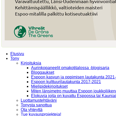
Etusivu
Tony
Kirjoituksia
Aurinkopaneelit omakotitalossa -blogisarja
Bloggaukset
Espoon kasvun ja oppimisen lautakunta 2021
Espoon kulttuurilautakunta 2017-2021
Mielipidekirjoitukset
Miten länsimetro muuttaa Espoon joukkoliiken
Elokuvia joita on kuvattu Espoossa tai Kaunia
Luottamustehtäväni
Tonysta sanottua
Ota yhteyttä
Tue kuvausprojekteja!