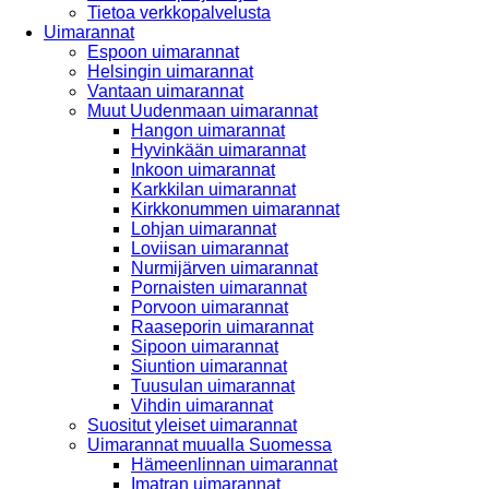
Tietoa verkkopalvelusta
Uimarannat
Espoon uimarannat
Helsingin uimarannat
Vantaan uimarannat
Muut Uudenmaan uimarannat
Hangon uimarannat
Hyvinkään uimarannat
Inkoon uimarannat
Karkkilan uimarannat
Kirkkonummen uimarannat
Lohjan uimarannat
Loviisan uimarannat
Nurmijärven uimarannat
Pornaisten uimarannat
Porvoon uimarannat
Raaseporin uimarannat
Sipoon uimarannat
Siuntion uimarannat
Tuusulan uimarannat
Vihdin uimarannat
Suositut yleiset uimarannat
Uimarannat muualla Suomessa
Hämeenlinnan uimarannat
Imatran uimarannat