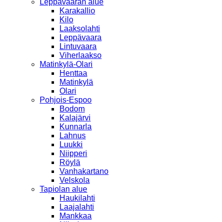
Leppävaaran alue
Karakallio
Kilo
Laaksolahti
Leppävaara
Lintuvaara
Viherlaakso
Matinkylä-Olari
Henttaa
Matinkylä
Olari
Pohjois-Espoo
Bodom
Kalajärvi
Kunnarla
Lahnus
Luukki
Niipperi
Röylä
Vanhakartano
Velskola
Tapiolan alue
Haukilahti
Laajalahti
Mankkaa