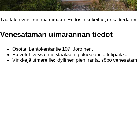
Täältäkin voisi mennä uimaan. En tosin kokeillut, enkä tiedä on
Venesataman uimarannan tiedot
Osoite: Lentokentäntie 107, Joroinen.
Palvelut: vessa, muistaakseni pukukoppi ja tulipaikka.
Vinkkejä uimareille: Idyllinen pieni ranta, söpö venesata