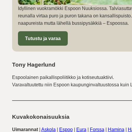
Idyllinen vuokramökki Espoon Nuuksiossa. Talviasutta
reunalla virtaa puro ja puron takana on kansallispuist
naapureista mutta lähellä bussipysäkkiä – Espoossa.
Tutustu ja varaa
Tony Hagerlund
Espoolainen paikallispoliitikko ja kotiseutuaktiivi.
Varavaltuutettu niin Espoon kaupunginvaltuustossa kuin 
Kuvakokonaisuuksia
Uimarannat
|
Askola
|
Espoo
|
Eura
|
Forssa
|
Hamina
|
H