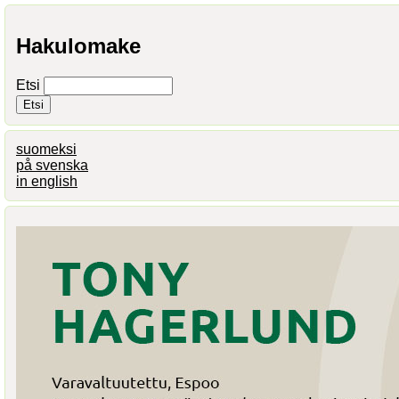
Hakulomake
Etsi
suomeksi
på svenska
in english