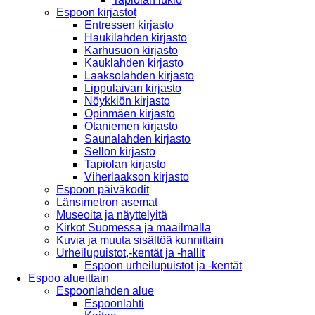
Espoon kirjastot
Entressen kirjasto
Haukilahden kirjasto
Karhusuon kirjasto
Kauklahden kirjasto
Laaksolahden kirjasto
Lippulaivan kirjasto
Nöykkiön kirjasto
Opinmäen kirjasto
Otaniemen kirjasto
Saunalahden kirjasto
Sellon kirjasto
Tapiolan kirjasto
Viherlaakson kirjasto
Espoon päiväkodit
Länsimetron asemat
Museoita ja näyttelyitä
Kirkot Suomessa ja maailmalla
Kuvia ja muuta sisältöä kunnittain
Urheilupuistot,-kentät ja -hallit
Espoon urheilupuistot ja -kentät
Espoo alueittain
Espoonlahden alue
Espoonlahti