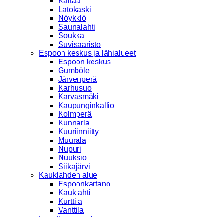
Kaitaa
Latokaski
Nöykkiö
Saunalahti
Soukka
Suvisaaristo
Espoon keskus ja lähialueet
Espoon keskus
Gumböle
Järvenperä
Karhusuo
Karvasmäki
Kaupunginkallio
Kolmperä
Kunnarla
Kuuriinniitty
Muurala
Nupuri
Nuuksio
Siikajärvi
Kauklahden alue
Espoonkartano
Kauklahti
Kurttila
Vanttila