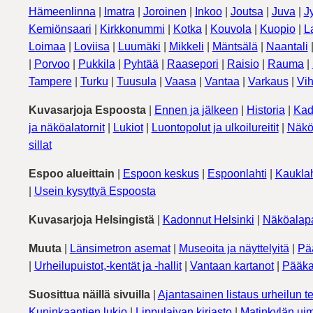
Hämeenlinna
|
Imatra
|
Joroinen
|
Inkoo
|
Joutsa
|
Juva
|
J
Kemiönsaari
|
Kirkkonummi
|
Kotka
|
Kouvola
|
Kuopio
|
L
Loimaa
|
Loviisa
|
Luumäki
|
Mikkeli
|
Mäntsälä
|
Naantali
|
Porvoo
|
Pukkila
|
Pyhtää
|
Raasepori
|
Raisio
|
Rauma
|
Tampere
|
Turku
|
Tuusula
|
Vaasa
|
Vantaa
|
Varkaus
|
Vih
Kuvasarjoja Espoosta
|
Ennen ja jälkeen
|
Historia
|
Kad
ja näköalatornit
|
Lukiot
|
Luontopolut ja ulkoilureitit
|
Näkö
sillat
Espoo alueittain
|
Espoon keskus
|
Espoonlahti
|
Kauklah
|
Usein kysyttyä Espoosta
Kuvasarjoja Helsingistä
|
Kadonnut Helsinki
|
Näköalapa
Muuta
|
Länsimetron asemat
|
Museoita ja näyttelyitä
|
Pä
|
Urheilupuistot,-kentät ja -hallit
|
Vantaan kartanot
|
Pääka
Suosittua näillä sivuilla
|
Ajantasainen listaus urheilun te
Kuninkaantien lukio
|
Lippulaivan kirjasto
|
Matinkylän uim