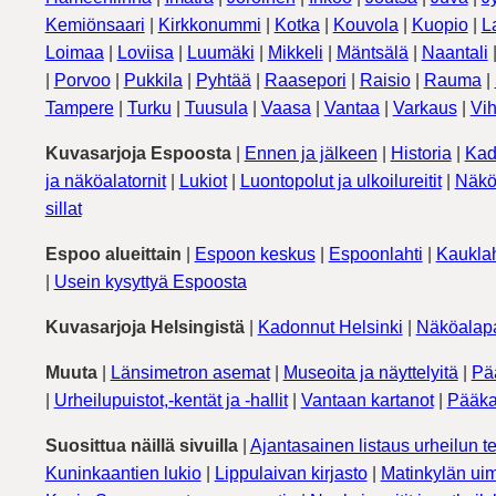
Kemiönsaari
|
Kirkkonummi
|
Kotka
|
Kouvola
|
Kuopio
|
L
Loimaa
|
Loviisa
|
Luumäki
|
Mikkeli
|
Mäntsälä
|
Naantali
|
Porvoo
|
Pukkila
|
Pyhtää
|
Raasepori
|
Raisio
|
Rauma
|
Tampere
|
Turku
|
Tuusula
|
Vaasa
|
Vantaa
|
Varkaus
|
Vih
Kuvasarjoja Espoosta
|
Ennen ja jälkeen
|
Historia
|
Kad
ja näköalatornit
|
Lukiot
|
Luontopolut ja ulkoilureitit
|
Näkö
sillat
Espoo alueittain
|
Espoon keskus
|
Espoonlahti
|
Kauklah
|
Usein kysyttyä Espoosta
Kuvasarjoja Helsingistä
|
Kadonnut Helsinki
|
Näköalapa
Muuta
|
Länsimetron asemat
|
Museoita ja näyttelyitä
|
Pä
|
Urheilupuistot,-kentät ja -hallit
|
Vantaan kartanot
|
Pääka
Suosittua näillä sivuilla
|
Ajantasainen listaus urheilun te
Kuninkaantien lukio
|
Lippulaivan kirjasto
|
Matinkylän uim