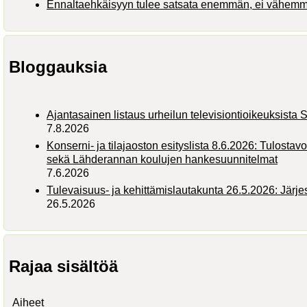
Ennaltaehkäisyyn tulee satsata enemmän, ei vähem
Bloggauksia
Ajantasainen listaus urheilun televisiontioikeuksist
7.8.2026
Konserni- ja tilajaoston esityslista 8.6.2026: Tulostav
sekä Lähderannan koulujen hankesuunnitelmat
7.6.2026
Tulevaisuus- ja kehittämislautakunta 26.5.2026: Järj
26.5.2026
Rajaa sisältöä
Aiheet