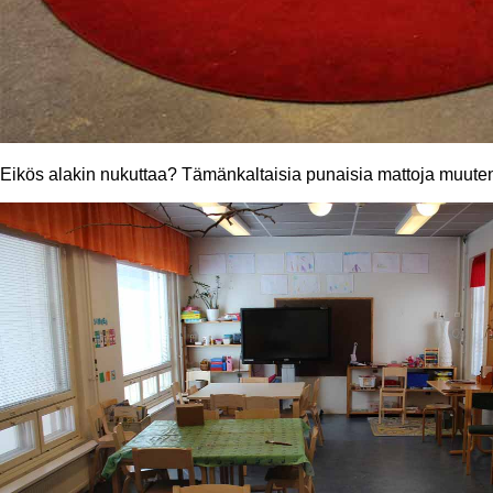
Eikös alakin nukuttaa? Tämänkaltaisia punaisia mattoja muuten