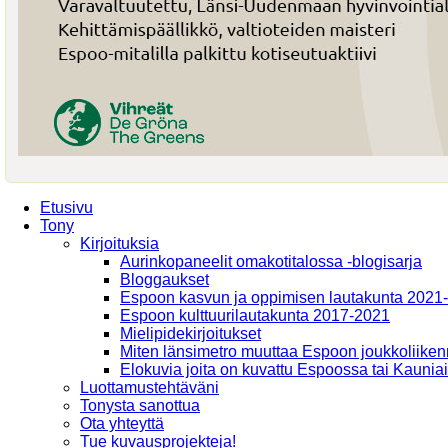
Etusivu
Tony
Kirjoituksia
Aurinkopaneelit omakotitalossa -blogisarja
Bloggaukset
Espoon kasvun ja oppimisen lautakunta 2021
Espoon kulttuurilautakunta 2017-2021
Mielipidekirjoitukset
Miten länsimetro muuttaa Espoon joukkoliiken
Elokuvia joita on kuvattu Espoossa tai Kaunia
Luottamustehtäväni
Tonysta sanottua
Ota yhteyttä
Tue kuvausprojekteja!