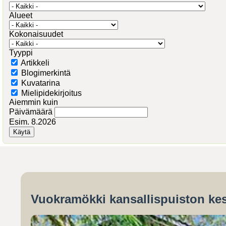
Alueet
Kokonaisuudet
Tyyppi
Artikkeli
Blogimerkintä
Kuvatarina
Mielipidekirjoitus
Aiemmin kuin
Päivämäärä
Esim. 8.2026
Vuokramökki kansallispuiston kes