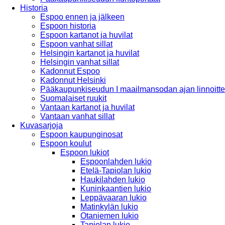
Historia
Espoo ennen ja jälkeen
Espoon historia
Espoon kartanot ja huvilat
Espoon vanhat sillat
Helsingin kartanot ja huvilat
Helsingin vanhat sillat
Kadonnut Espoo
Kadonnut Helsinki
Pääkaupunkiseudun I maailmansodan ajan linnoitte
Suomalaiset ruukit
Vantaan kartanot ja huvilat
Vantaan vanhat sillat
Kuvasarjoja
Espoon kaupunginosat
Espoon koulut
Espoon lukiot
Espoonlahden lukio
Etelä-Tapiolan lukio
Haukilahden lukio
Kuninkaantien lukio
Leppävaaran lukio
Matinkylän lukio
Otaniemen lukio
Tapiolan lukio