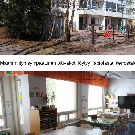
Maarinniityn sympaattinen päiväkoti löytyy Tapiolasta, kerrostal