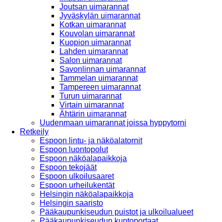
Joutsan uimarannat
Jyväskylän uimarannat
Kotkan uimarannat
Kouvolan uimarannat
Kuopion uimarannat
Lahden uimarannat
Salon uimarannat
Savonlinnan uimarannat
Tammelan uimarannat
Tampereen uimarannat
Turun uimarannat
Virtain uimarannat
Ähtärin uimarannat
Uudenmaan uimarannat joissa hyppytorni
Retkeily
Espoon lintu- ja näköalatornit
Espoon luontopolut
Espoon näköalapaikkoja
Espoon tekojäät
Espoon ulkoilusaaret
Espoon urheilukentät
Helsingin näköalapaikkoja
Helsingin saaristo
Pääkaupunkiseudun puistot ja ulkoilualueet
Pääkaupunkiseudun kuntoportaat