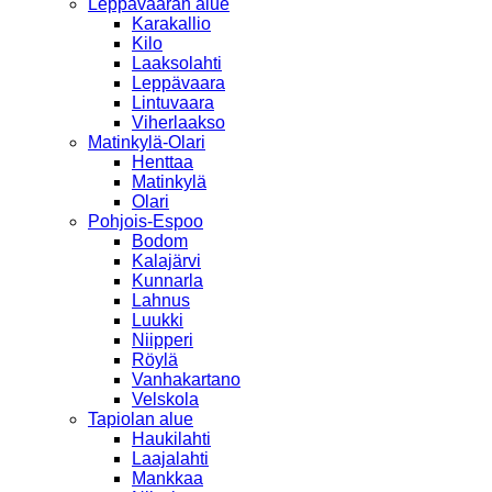
Leppävaaran alue
Karakallio
Kilo
Laaksolahti
Leppävaara
Lintuvaara
Viherlaakso
Matinkylä-Olari
Henttaa
Matinkylä
Olari
Pohjois-Espoo
Bodom
Kalajärvi
Kunnarla
Lahnus
Luukki
Niipperi
Röylä
Vanhakartano
Velskola
Tapiolan alue
Haukilahti
Laajalahti
Mankkaa