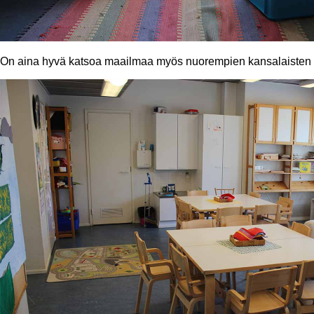
On aina hyvä katsoa maailmaa myös nuorempien kansalaisten t