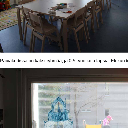
Päiväkodissa on kaksi ryhmää, ja 0-5 -vuotiaita lapsia. Eli kun t