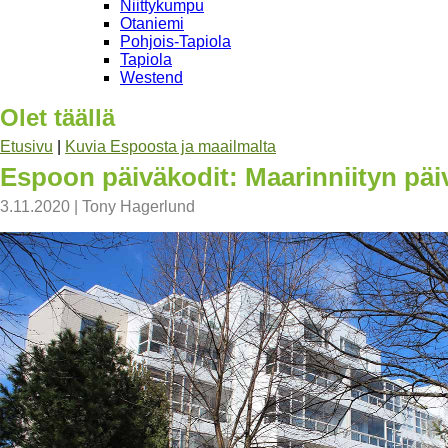
Niittykumpu
Otaniemi
Pohjois-Tapiola
Tapiola
Westend
Olet täällä
Etusivu
|
Kuvia Espoosta ja maailmalta
Espoon päiväkodit: Maarinniityn päi
3.11.2020
|
Tony Hagerlund