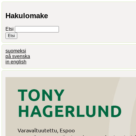
Hakulomake
Etsi
suomeksi
på svenska
in english