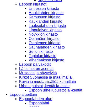
Espoon kirjastot
Entressen kirjasto
Haukilahden kirjasto
Karhusuon kirjasto
Kauklahden kirjasto
Laaksolahden kirjasto
Lippulaivan kirjasto
Nöykkiön kirjasto
Opinmäen kirjasto
Otaniemen kirjasto
Saunalahden kirjasto
Sellon kirjasto
Tapiolan kirjasto
Viherlaakson kirjasto
Espoon päiväkodit
Länsimetron asemat
Museoita ja näyttelyitä
Kirkot Suomessa ja maailmalla
Kuvia ja muuta sisältöä kunnittain
Urheilupuistot,-kentät ja -hallit
Espoon urheilupuistot ja -kentät
Espoo alueittain
Espoonlahden alue
Espoonlahti