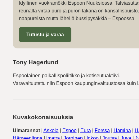
Idyllinen vuokramökki Espoon Nuuksiossa. Talviasutta
reunalla virtaa puro ja puron takana on kansallispuist
naapureista mutta lähellä bussipysäkkiä – Espoossa.
Tutustu ja varaa
Tony Hagerlund
Espoolainen paikallispoliitikko ja kotiseutuaktiivi.
Varavaltuutettu niin Espoon kaupunginvaltuustossa kuin 
Kuvakokonaisuuksia
Uimarannat
|
Askola
|
Espoo
|
Eura
|
Forssa
|
Hamina
|
H
Hämeenlinna
|
Imatra
|
Joroinen
|
Inkoo
|
Joutsa
|
Juva
|
J