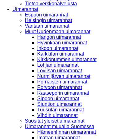
Tietoa verkkopalvelusta
Uimarannat
Espoon uimarannat
Helsingin uimarannat
Vantaan uimarannat
Muut Uudenmaan uimarannat
Hangon uimarannat
Hyvinkään uimarannat
Inkoon uimarannat
Karkkilan uimarannat
Kirkkonummen uimarannat
Lohjan uimarannat
Loviisan uimarannat
Nurmijärven uimarannat
Pornaisten uimarannat
Porvoon uimarannat
Raaseporin uimarannat
Sipoon uimarannat
Siuntion uimarannat
Tuusulan uimarannat
Vihdin uimarannat
Suositut yleiset uimarannat
Uimarannat muualla Suomessa
Hämeenlinnan uimarannat
Imatran uimarannat