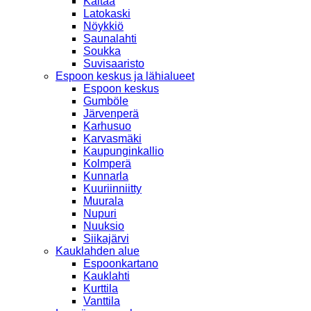
Kaitaa
Latokaski
Nöykkiö
Saunalahti
Soukka
Suvisaaristo
Espoon keskus ja lähialueet
Espoon keskus
Gumböle
Järvenperä
Karhusuo
Karvasmäki
Kaupunginkallio
Kolmperä
Kunnarla
Kuuriinniitty
Muurala
Nupuri
Nuuksio
Siikajärvi
Kauklahden alue
Espoonkartano
Kauklahti
Kurttila
Vanttila