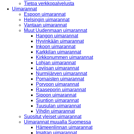
Tietoa verkkopalvelusta
Uimarannat
Espoon uimarannat
Helsingin uimarannat
Vantaan uimarannat
Muut Uudenmaan uimarannat
Hangon uimarannat
Hyvinkään uimarannat
Inkoon uimarannat
Karkkilan uimarannat
Kirkkonummen uimarannat
Lohjan uimarannat
Loviisan uimarannat
Nurmijärven uimarannat
Pornaisten uimarannat
Porvoon uimarannat
Raaseporin uimarannat
Sipoon uimarannat
Siuntion uimarannat
Tuusulan uimarannat
Vihdin uimarannat
Suositut yleiset uimarannat
Uimarannat muualla Suomessa
Hämeenlinnan uimarannat
Imatran uimarannat