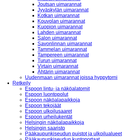
Joutsan uimarannat
Jyväskylän uimarannat
Kotkan uimarannat
Kouvolan uimarannat
Kuopion uimarannat
Lahden uimarannat
Salon uimarannat
Savonlinnan uimarannat
Tammelan uimarannat
Tampereen uimarannat
Turun uimarannat
Virtain uimarannat
Ähtärin uimarannat
Uudenmaan uimarannat joissa hyppytorni
Retkeily
Espoon lintu- ja näköalatornit
Espoon luontopolut
Espoon näköalapaikkoja
Espoon tekojäät
Espoon ulkoilusaaret
Espoon urheilukentät
Helsingin näköalapaikkoja
Helsingin saaristo
Pääkaupunkiseudun puistot ja ulkoilualueet
Pääkaupunkiseudun kuntoportaat