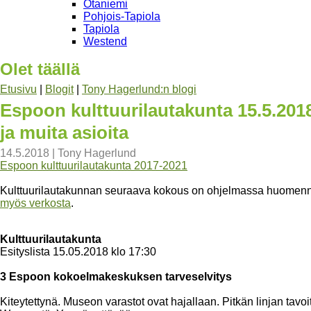
Otaniemi
Pohjois-Tapiola
Tapiola
Westend
Olet täällä
Etusivu
|
Blogit
|
Tony Hagerlund:n blogi
Espoon kulttuurilautakunta 15.5.201
ja muita asioita
14.5.2018
|
Tony Hagerlund
Espoon kulttuurilautakunta 2017-2021
Kulttuurilautakunnan seuraava kokous on ohjelmassa huomenna 
myös verkosta
.
Kulttuurilautakunta
Esityslista 15.05.2018 klo 17:30
3 Espoon kokoelmakeskuksen tarveselvitys
Kiteytettynä. Museon varastot ovat hajallaan. Pitkän linjan tavoitt