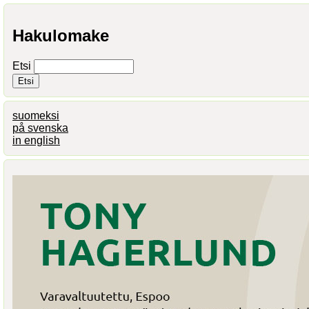
Hakulomake
Etsi
suomeksi
på svenska
in english