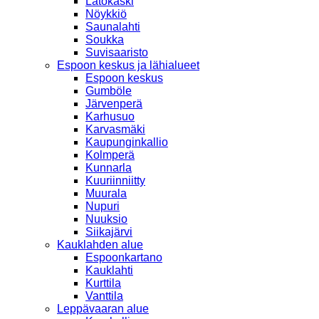
Latokaski
Nöykkiö
Saunalahti
Soukka
Suvisaaristo
Espoon keskus ja lähialueet
Espoon keskus
Gumböle
Järvenperä
Karhusuo
Karvasmäki
Kaupunginkallio
Kolmperä
Kunnarla
Kuuriinniitty
Muurala
Nupuri
Nuuksio
Siikajärvi
Kauklahden alue
Espoonkartano
Kauklahti
Kurttila
Vanttila
Leppävaaran alue