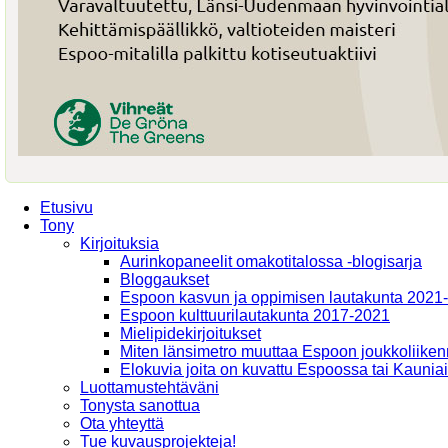
Etusivu
Tony
Kirjoituksia
Aurinkopaneelit omakotitalossa -blogisarja
Bloggaukset
Espoon kasvun ja oppimisen lautakunta 2021
Espoon kulttuurilautakunta 2017-2021
Mielipidekirjoitukset
Miten länsimetro muuttaa Espoon joukkoliiken
Elokuvia joita on kuvattu Espoossa tai Kaunia
Luottamustehtäväni
Tonysta sanottua
Ota yhteyttä
Tue kuvausprojekteja!