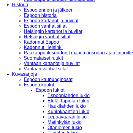
Historia
Espoo ennen ja jälkeen
Espoon historia
Espoon kartanot ja huvilat
Espoon vanhat sillat
Helsingin kartanot ja huvilat
Helsingin vanhat sillat
Kadonnut Espoo
Kadonnut Helsinki
Pääkaupunkiseudun I maailmansodan ajan linnoitte
Suomalaiset ruukit
Vantaan kartanot ja huvilat
Vantaan vanhat sillat
Kuvasarjoja
Espoon kaupunginosat
Espoon koulut
Espoon lukiot
Espoonlahden lukio
Etelä-Tapiolan lukio
Haukilahden lukio
Kuninkaantien lukio
Leppävaaran lukio
Matinkylän lukio
Otaniemen lukio
Tapiolan lukio