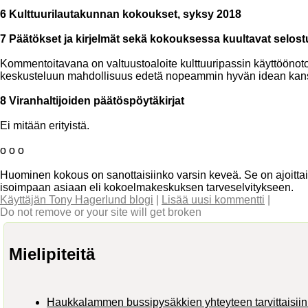
6 Kulttuurilautakunnan kokoukset, syksy 2018
7 Päätökset ja kirjelmät sekä kokouksessa kuultavat selost
Kommentoitavana on valtuustoaloite kulttuuripassin käyttöön
keskusteluun mahdollisuus edetä nopeammin hyvän idean kan
8 Viranhaltijoiden päätöspöytäkirjat
Ei mitään erityistä.
o o o
Huominen kokous on sanottaisiinko varsin keveä. Se on ajoitta
isoimpaan asiaan eli kokoelmakeskuksen tarveselvitykseen.
Käyttäjän Tony Hagerlund blogi
|
Lisää uusi kommentti
|
Do not remove or your site will get broken
Mielipiteitä
Haukkalammen bussipysäkkien yhteyteen tarvittaisiin 