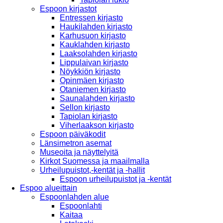
Espoon kirjastot
Entressen kirjasto
Haukilahden kirjasto
Karhusuon kirjasto
Kauklahden kirjasto
Laaksolahden kirjasto
Lippulaivan kirjasto
Nöykkiön kirjasto
Opinmäen kirjasto
Otaniemen kirjasto
Saunalahden kirjasto
Sellon kirjasto
Tapiolan kirjasto
Viherlaakson kirjasto
Espoon päiväkodit
Länsimetron asemat
Museoita ja näyttelyitä
Kirkot Suomessa ja maailmalla
Urheilupuistot,-kentät ja -hallit
Espoon urheilupuistot ja -kentät
Espoo alueittain
Espoonlahden alue
Espoonlahti
Kaitaa