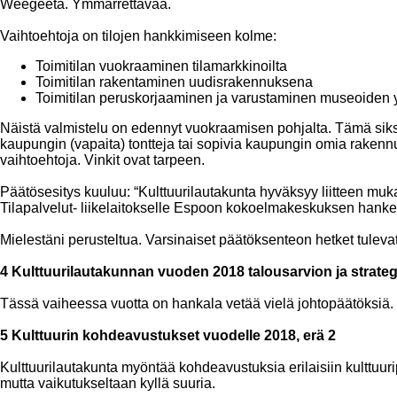
Weegeetä. Ymmärrettävää.
Vaihtoehtoja on tilojen hankkimiseen kolme:
Toimitilan vuokraaminen tilamarkkinoilta
Toimitilan rakentaminen uudisrakennuksena
Toimitilan peruskorjaaminen ja varustaminen museoiden 
Näistä valmistelu on edennyt vuokraamisen pohjalta. Tämä siks
kaupungin (vapaita) tontteja tai sopivia kaupungin omia rakennu
vaihtoehtoja. Vinkit ovat tarpeen.
Päätösesitys kuuluu: “Kulttuurilautakunta hyväksyy liitteen m
Tilapalvelut- liikelaitokselle Espoon kokoelmakeskuksen hank
Mielestäni perusteltua. Varsinaiset päätöksenteon hetket tule
4 Kulttuurilautakunnan vuoden 2018 talousarvion ja strateg
Tässä vaiheessa vuotta on hankala vetää vielä johtopäätöksiä. T
5 Kulttuurin kohdeavustukset vuodelle 2018, erä 2
Kulttuurilautakunta myöntää kohdeavustuksia erilaisiin kulttuur
mutta vaikutukseltaan kyllä suuria.