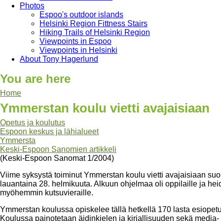
Photos
Espoo's outdoor islands
Helsinki Region Fittness Stairs
Hiking Trails of Helsinki Region
Viewpoints in Espoo
Viewpoints in Helsinki
About Tony Hagerlund
You are here
Home
Ymmerstan koulu vietti avajaisiaan
Opetus ja koulutus
Espoon keskus ja lähialueet
Ymmersta
Keski-Espoon Sanomien artikkeli
(Keski-Espoon Sanomat 1/2004)
Viime syksystä toiminut Ymmerstan koulu vietti avajaisiaan suo
lauantaina 28. helmikuuta. Alkuun ohjelmaa oli oppilaille ja h
myöhemmin kutsuvieraille.
Ymmerstan koulussa opiskelee tällä hetkellä 170 lasta esiopetu
Koulussa painotetaan äidinkielen ja kirjallisuuden sekä media- j