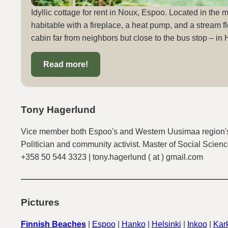
Idyllic cottage for rent in Noux, Espoo. Located in the 
habitable with a fireplace, a heat pump, and a stream fl
cabin far from neighbors but close to the bus stop – in 
Read more!
Tony Hagerlund
Vice member both Espoo's and Western Uusimaa region's
Politician and community activist. Master of Social Scienc
+358 50 544 3323 | tony.hagerlund ( at ) gmail.com
Pictures
Finnish Beaches
|
Espoo
|
Hanko
|
Helsinki
|
Inkoo
|
Kark