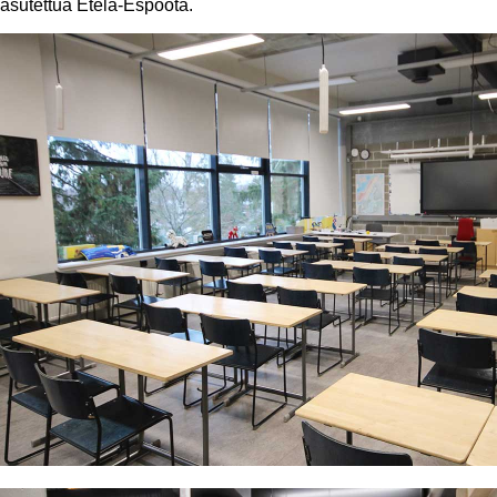
asutettua Etelä-Espoota.