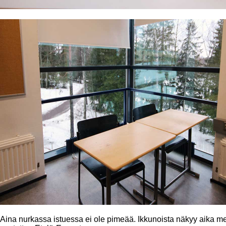
Aina nurkassa istuessa ei ole pimeää. Ikkunoista näkyy aika met