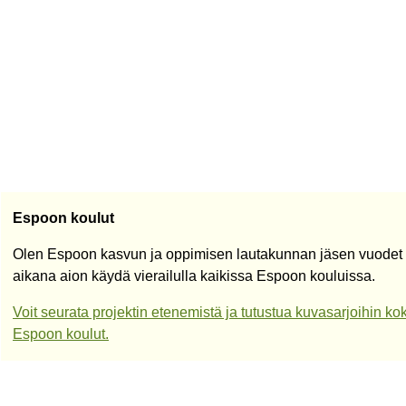
Espoon koulut
Olen Espoon kasvun ja oppimisen lautakunnan jäsen vuodet
aikana aion käydä vierailulla kaikissa Espoon kouluissa.
Voit seurata projektin etenemistä ja tutustua kuvasarjoihin 
Espoon koulut.