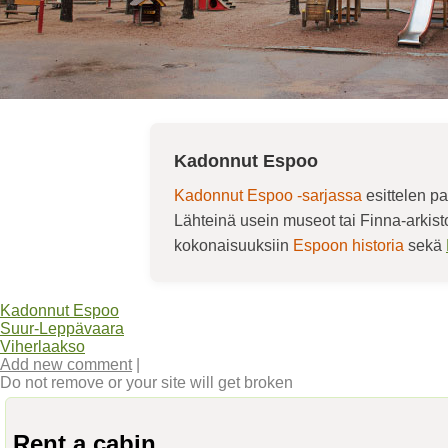
Kadonnut Espoo
Kadonnut Espoo -sarjassa
esittelen pa
Lähteinä usein museot tai Finna-arkis
kokonaisuuksiin
Espoon historia
sekä
Kadonnut Espoo
Suur-Leppävaara
Viherlaakso
Add new comment
|
Do not remove or your site will get broken
Rent a cabin