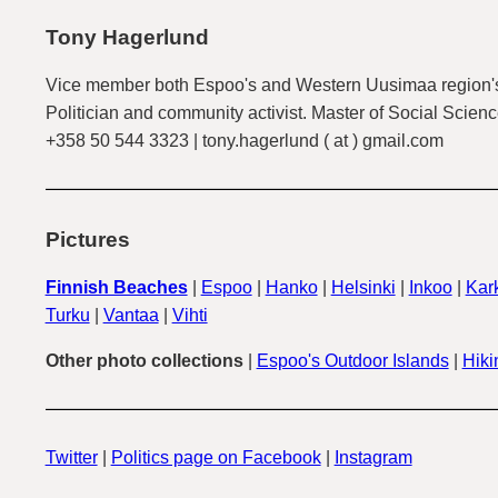
Tony Hagerlund
Vice member both Espoo's and Western Uusimaa region's
Politician and community activist. Master of Social Scienc
+358 50 544 3323 | tony.hagerlund ( at ) gmail.com
Pictures
Finnish Beaches
|
Espoo
|
Hanko
|
Helsinki
|
Inkoo
|
Kark
Turku
|
Vantaa
|
Vihti
Other photo collections
|
Espoo's Outdoor Islands
|
Hiki
Twitter
|
Politics page on Facebook
|
Instagram