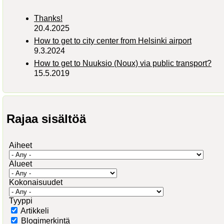
Thanks!
20.4.2025
How to get to city center from Helsinki airport
9.3.2024
How to get to Nuuksio (Noux) via public transport?
15.5.2019
Rajaa sisältöä
Aiheet
Alueet
Kokonaisuudet
Tyyppi
Artikkeli
Blogimerkintä