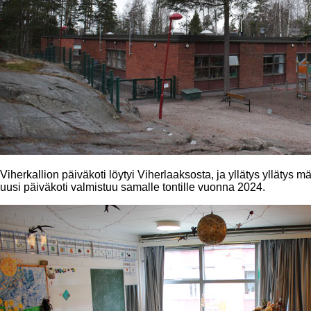
Viherkallion päiväkoti löytyi Viherlaaksosta, ja yllätys yllätys m
uusi päiväkoti valmistuu samalle tontille vuonna 2024.