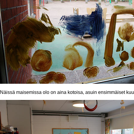
Näissä maisemissa olo on aina kotoisa, asuin ensimmäiset kuus