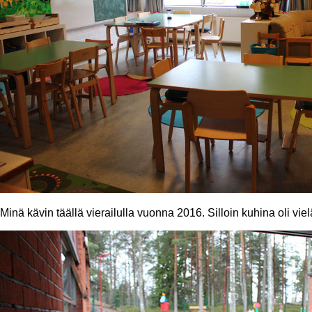
Minä kävin täällä vierailulla vuonna 2016. Silloin kuhina oli vie