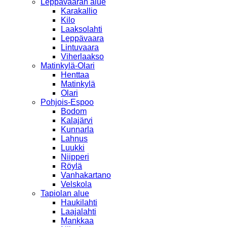
Leppävaaran alue
Karakallio
Kilo
Laaksolahti
Leppävaara
Lintuvaara
Viherlaakso
Matinkylä-Olari
Henttaa
Matinkylä
Olari
Pohjois-Espoo
Bodom
Kalajärvi
Kunnarla
Lahnus
Luukki
Niipperi
Röylä
Vanhakartano
Velskola
Tapiolan alue
Haukilahti
Laajalahti
Mankkaa