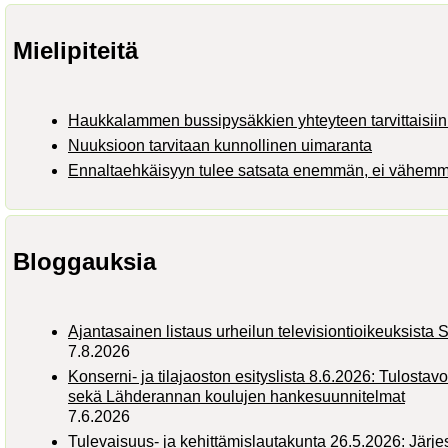
Mielipiteitä
Haukkalammen bussipysäkkien yhteyteen tarvittaisiin 
Nuuksioon tarvitaan kunnollinen uimaranta
Ennaltaehkäisyyn tulee satsata enemmän, ei vähem
Bloggauksia
Ajantasainen listaus urheilun televisiontioikeuksist
7.8.2026
Konserni- ja tilajaoston esityslista 8.6.2026: Tulostav
sekä Lähderannan koulujen hankesuunnitelmat
7.6.2026
Tulevaisuus- ja kehittämislautakunta 26.5.2026: Järj