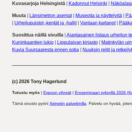
Kuvasarjoja Helsingistä
|
Kadonnut Helsinki
|
Näköalapa
Muuta
|
Länsimetron asemat
|
Museoita ja näyttelyitä
|
Pä
|
Urheilupuistot,-kentät ja -hallit
|
Vantaan kartanot
|
Pääka
Suosittua näillä sivuilla
|
Ajantasainen listaus urheilun te
Kuninkaantien lukio
|
Lippulaivan kirjasto
|
Matinkylän uim
Kuvia Suursaaresta ennen sotia
|
Nuuksin reitit ja retkeil
(c) 2026 Tony Hagerlund
Tutustu myös
|
Espoon vihreät
|
Eroseminaari syksyllä 2026 (K
Tämä sivusto pyörii
Xetnetin palvelimilla
. Palvelu on hyvää, jote