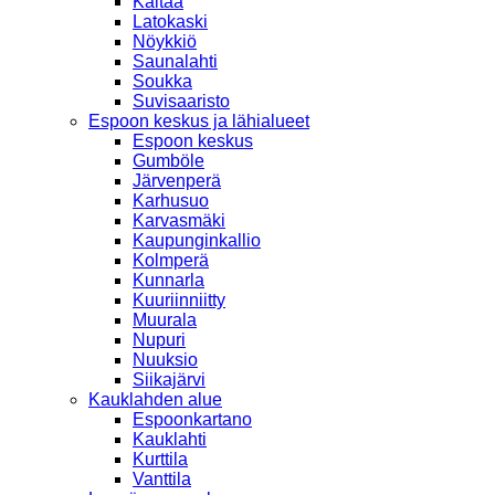
Kaitaa
Latokaski
Nöykkiö
Saunalahti
Soukka
Suvisaaristo
Espoon keskus ja lähialueet
Espoon keskus
Gumböle
Järvenperä
Karhusuo
Karvasmäki
Kaupunginkallio
Kolmperä
Kunnarla
Kuuriinniitty
Muurala
Nupuri
Nuuksio
Siikajärvi
Kauklahden alue
Espoonkartano
Kauklahti
Kurttila
Vanttila