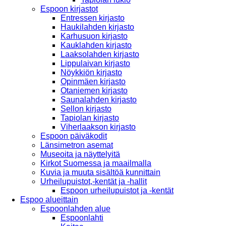
Espoon kirjastot
Entressen kirjasto
Haukilahden kirjasto
Karhusuon kirjasto
Kauklahden kirjasto
Laaksolahden kirjasto
Lippulaivan kirjasto
Nöykkiön kirjasto
Opinmäen kirjasto
Otaniemen kirjasto
Saunalahden kirjasto
Sellon kirjasto
Tapiolan kirjasto
Viherlaakson kirjasto
Espoon päiväkodit
Länsimetron asemat
Museoita ja näyttelyitä
Kirkot Suomessa ja maailmalla
Kuvia ja muuta sisältöä kunnittain
Urheilupuistot,-kentät ja -hallit
Espoon urheilupuistot ja -kentät
Espoo alueittain
Espoonlahden alue
Espoonlahti