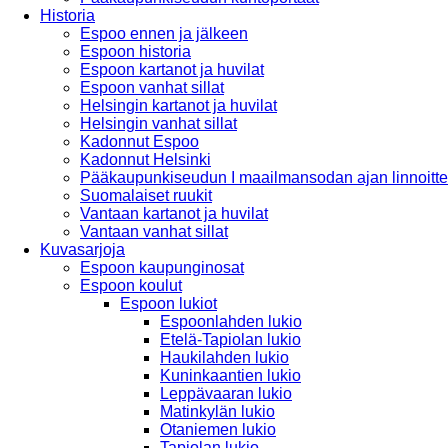
Historia
Espoo ennen ja jälkeen
Espoon historia
Espoon kartanot ja huvilat
Espoon vanhat sillat
Helsingin kartanot ja huvilat
Helsingin vanhat sillat
Kadonnut Espoo
Kadonnut Helsinki
Pääkaupunkiseudun I maailmansodan ajan linnoitte
Suomalaiset ruukit
Vantaan kartanot ja huvilat
Vantaan vanhat sillat
Kuvasarjoja
Espoon kaupunginosat
Espoon koulut
Espoon lukiot
Espoonlahden lukio
Etelä-Tapiolan lukio
Haukilahden lukio
Kuninkaantien lukio
Leppävaaran lukio
Matinkylän lukio
Otaniemen lukio
Tapiolan lukio