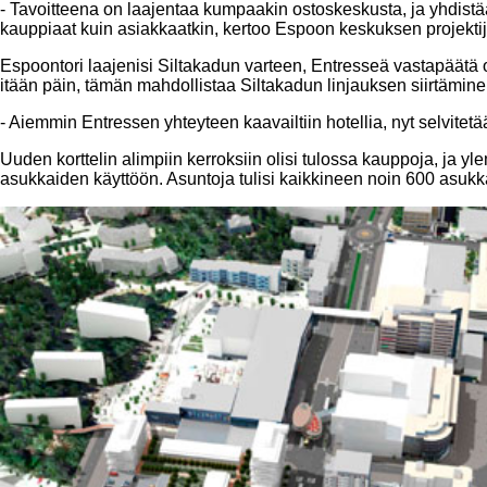
- Tavoitteena on laajentaa kumpaakin ostoskeskusta, ja yhdistää n
kauppiaat kuin asiakkaatkin, kertoo Espoon keskuksen projektij
Espoontori laajenisi Siltakadun varteen, Entresseä vastapäätä 
itään päin, tämän mahdollistaa Siltakadun linjauksen siirtämine
- Aiemmin Entressen yhteyteen kaavailtiin hotellia, nyt selvitetä
Uuden korttelin alimpiin kerroksiin olisi tulossa kauppoja, ja y
asukkaiden käyttöön. Asuntoja tulisi kaikkineen noin 600 asukk