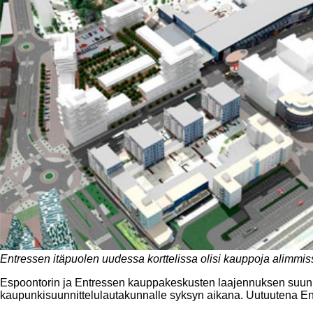
Entressen itäpuolen uudessa korttelissa olisi kauppoja alimmissa
Espoontorin ja Entressen kauppakeskusten laajennuksen suunni
kaupunkisuunnittelulautakunnalle syksyn aikana. Uutuutena Ent