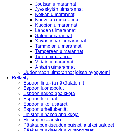
Joutsan uimarannat
Jyväskylän uimarannat
Kotkan uimarannat
Kouvolan uimarannat
Kuopion uimarannat
Lahden uimarannat
Salon uimarannat
Savonlinnan uimarannat
Tammelan uimarannat
Tampereen uimarannat
Turun uimarannat
Virtain uimarannat
Ähtärin uimarannat
Uudenmaan uimarannat joissa hyppytorni
Retkeily
Espoon lintu- ja näköalatornit
Espoon luontopolut
Espoon näköalapaikkoja
Espoon tekojäät
Espoon ulkoilusaaret
Espoon urheilukentät
Helsingin näköalapaikkoja
Helsingin saaristo
Pääkaupunkiseudun puistot ja ulkoilualueet
Pääkaupunkiseudun kuntoportaat