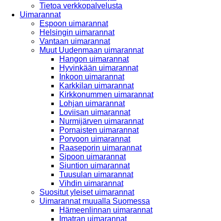
Tietoa verkkopalvelusta
Uimarannat
Espoon uimarannat
Helsingin uimarannat
Vantaan uimarannat
Muut Uudenmaan uimarannat
Hangon uimarannat
Hyvinkään uimarannat
Inkoon uimarannat
Karkkilan uimarannat
Kirkkonummen uimarannat
Lohjan uimarannat
Loviisan uimarannat
Nurmijärven uimarannat
Pornaisten uimarannat
Porvoon uimarannat
Raaseporin uimarannat
Sipoon uimarannat
Siuntion uimarannat
Tuusulan uimarannat
Vihdin uimarannat
Suositut yleiset uimarannat
Uimarannat muualla Suomessa
Hämeenlinnan uimarannat
Imatran uimarannat