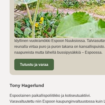
Idyllinen vuokramökki Espoon Nuuksiossa. Talviasutta
reunalla virtaa puro ja puron takana on kansallispuist
naapureista mutta lähellä bussipysäkkiä – Espoossa.
Tutustu ja varaa
Tony Hagerlund
Espoolainen paikallispoliitikko ja kotiseutuaktiivi.
Varavaltuutettu niin Espoon kaupunginvaltuustossa kuin 