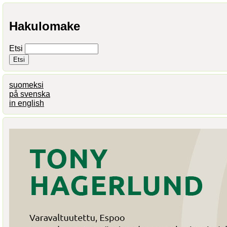
Hakulomake
Etsi
suomeksi
på svenska
in english