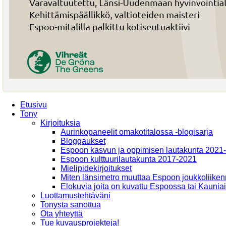
Etusivu
Tony
Kirjoituksia
Aurinkopaneelit omakotitalossa -blogisarja
Bloggaukset
Espoon kasvun ja oppimisen lautakunta 2021
Espoon kulttuurilautakunta 2017-2021
Mielipidekirjoitukset
Miten länsimetro muuttaa Espoon joukkoliiken
Elokuvia joita on kuvattu Espoossa tai Kaunia
Luottamustehtäväni
Tonysta sanottua
Ota yhteyttä
Tue kuvausprojekteja!