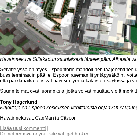
Havainnekuva Siltakadun suuntaisesti länteenpäin. Alhaalla v
Selvittelyssä on myös Espoontorin mahdollinen laajeneminen 
bussiterminaalin päälle. Espoon aseman liityntäpysäköinti voit
että parkkipaikat olisivat päivisin työmatkalaisten käytössä j
Suunnitelmat ovat luonnoksia, jotka voivat muuttua vielä merkitt
Tony Hagerlund
Kirjoittaja on Espoon keskuksen kehittämistä ohjaavan kaupungi
Havainnekuvat: CapMan ja Citycon
Lisää uusi kommentti
|
Do not remove or your site will get broken