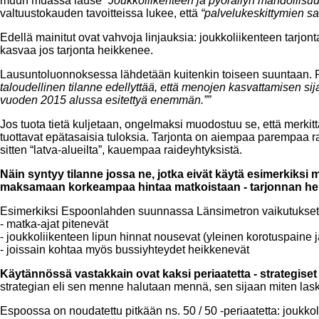
muun muassa lause
“Joukkoliikenteen ja pyöräilyn mahdollisu
valtuustokauden tavoitteissa lukee, että
“palvelukeskittymien s
Edellä mainitut ovat vahvoja linjauksia: joukkoliikenteen tarjon
kasvaa jos tarjonta heikkenee.
Lausuntoluonnoksessa lähdetään kuitenkin toiseen suuntaan. 
taloudellinen tilanne edellyttää, että menojen kasvattamisen si
vuoden 2015 alussa esitettyä enemmän.””
Jos tuota tietä kuljetaan, ongelmaksi muodostuu se, että merkit
tuottavat epätasaisia tuloksia. Tarjonta on aiempaa parempaa rai
sitten “latva-alueilta”, kauempaa raideyhtyksistä.
Näin syntyy tilanne jossa ne, jotka eivät käytä esimerkiksi
maksamaan korkeampaa hintaa matkoistaan - tarjonnan he
Esimerkiksi Espoonlahden suunnassa Länsimetron vaikutukset o
- matka-ajat pitenevät
- joukkoliikenteen lipun hinnat nousevat (yleinen korotuspaine j
- joissain kohtaa myös bussiyhteydet heikkenevät
Käytännössä vastakkain ovat kaksi periaatetta - strategiset
strategian eli sen menne halutaan mennä, sen sijaan miten lasku
Espoossa on noudatettu pitkään ns. 50 / 50 -periaatetta: joukk