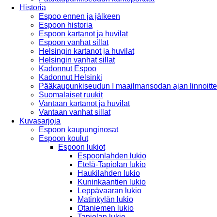
Historia
Espoo ennen ja jälkeen
Espoon historia
Espoon kartanot ja huvilat
Espoon vanhat sillat
Helsingin kartanot ja huvilat
Helsingin vanhat sillat
Kadonnut Espoo
Kadonnut Helsinki
Pääkaupunkiseudun I maailmansodan ajan linnoitte
Suomalaiset ruukit
Vantaan kartanot ja huvilat
Vantaan vanhat sillat
Kuvasarjoja
Espoon kaupunginosat
Espoon koulut
Espoon lukiot
Espoonlahden lukio
Etelä-Tapiolan lukio
Haukilahden lukio
Kuninkaantien lukio
Leppävaaran lukio
Matinkylän lukio
Otaniemen lukio
Tapiolan lukio