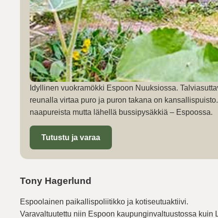
Idyllinen vuokramökki Espoon Nuuksiossa. Talviasutta
reunalla virtaa puro ja puron takana on kansallispuist
naapureista mutta lähellä bussipysäkkiä – Espoossa.
Tutustu ja varaa
Tony Hagerlund
Espoolainen paikallispoliitikko ja kotiseutuaktiivi.
Varavaltuutettu niin Espoon kaupunginvaltuustossa kuin 