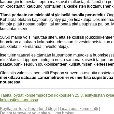
kaupungin toimesta. Lopun maksavat matkustajat. Tämä on per
on korostanut (kaupunginjohtajien ja keskeisten luottamushenkilö
Tämä periaate on mielestäni yleisellä tasolla perusteltu.
Onge
Kehärata otetaan käyttöön, syntyy paljon lisäkuluja. Jos mennään
hintoja pitää nostaa paljon, tai tarjontaa pitää supistaa paljon. M
kustantamiseen.
50/50 mallia voisi muuttaa siten, että se koskisi joukkoliikentee
huomioon ainakaan kokonaisuudessaan. Investoinneista kun on
asukkaita, liike-elämää, investointeja).
Itse tulen taatusti esittämään lausuntoon muutoksia huomisess
minkälaisia. Lippujen hintojen nosto samanaikaisesti tarjonna
pääkaupunkiseudun joukkoliikenteen kurjistumisen kierteesee
Olen siis valmis siihen, että Espoon subventio-osuutta nostetaa
merkittävä satsaus Länsimetroon ei voi merkitä supistuvaa 
noustessa
.
Täältä löydät konsernijaoston kokouksen 25.8. esityslistan ky
kokoustietokannassa
.
Käyttäjän Tony Hagerlund blogi
|
Lisää uusi kommentti
|
Do not remove or your site will get broken