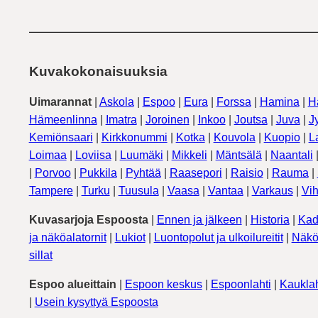
Kuvakokonaisuuksia
Uimarannat
|
Askola
|
Espoo
|
Eura
|
Forssa
|
Hamina
|
H
Hämeenlinna
|
Imatra
|
Joroinen
|
Inkoo
|
Joutsa
|
Juva
|
J
Kemiönsaari
|
Kirkkonummi
|
Kotka
|
Kouvola
|
Kuopio
|
L
Loimaa
|
Loviisa
|
Luumäki
|
Mikkeli
|
Mäntsälä
|
Naantali
|
Porvoo
|
Pukkila
|
Pyhtää
|
Raasepori
|
Raisio
|
Rauma
|
Tampere
|
Turku
|
Tuusula
|
Vaasa
|
Vantaa
|
Varkaus
|
Vih
Kuvasarjoja Espoosta
|
Ennen ja jälkeen
|
Historia
|
Kad
ja näköalatornit
|
Lukiot
|
Luontopolut ja ulkoilureitit
|
Näkö
sillat
Espoo alueittain
|
Espoon keskus
|
Espoonlahti
|
Kauklah
|
Usein kysyttyä Espoosta