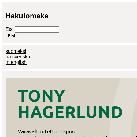
Hakulomake
Etsi
suomeksi
på svenska
in english