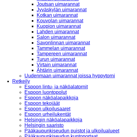
Joutsan uimarannat
Jyväskylän uimarannat
Kotkan uimarannat
Kouvolan uimarannat
Kuopion uimarannat
Lahden uimarannat
Salon uimarannat
Savonlinnan uimarannat
Tammelan uimarannat
Tampereen uimarannat
Turun uimarannat
Virtain uimarannat
Ähtärin uimarannat
Uudenmaan uimarannat joissa hyppytorni
Retkeily
Espoon lintu- ja näköalatornit
Espoon luontopolut
Espoon näköalapaikkoja
Espoon tekojäät
Espoon ulkoilusaaret
Espoon urheilukentät
Helsingin näköalapaikkoja
Helsingin saaristo
Pääkaupunkiseudun puistot ja ulkoilualueet
Pääkaupunkiseudun kuntoportaat