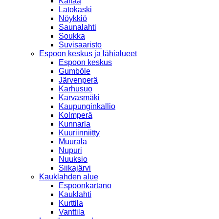
Kaitaa
Latokaski
Nöykkiö
Saunalahti
Soukka
Suvisaaristo
Espoon keskus ja lähialueet
Espoon keskus
Gumböle
Järvenperä
Karhusuo
Karvasmäki
Kaupunginkallio
Kolmperä
Kunnarla
Kuuriinniitty
Muurala
Nupuri
Nuuksio
Siikajärvi
Kauklahden alue
Espoonkartano
Kauklahti
Kurttila
Vanttila