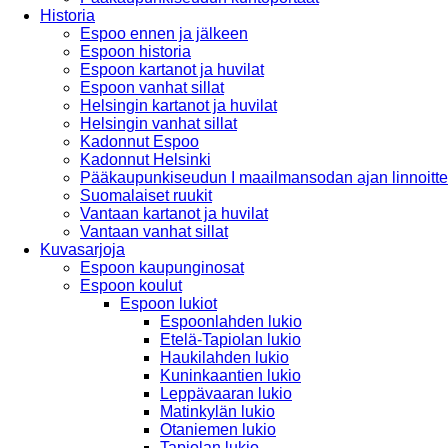
Historia
Espoo ennen ja jälkeen
Espoon historia
Espoon kartanot ja huvilat
Espoon vanhat sillat
Helsingin kartanot ja huvilat
Helsingin vanhat sillat
Kadonnut Espoo
Kadonnut Helsinki
Pääkaupunkiseudun I maailmansodan ajan linnoitte
Suomalaiset ruukit
Vantaan kartanot ja huvilat
Vantaan vanhat sillat
Kuvasarjoja
Espoon kaupunginosat
Espoon koulut
Espoon lukiot
Espoonlahden lukio
Etelä-Tapiolan lukio
Haukilahden lukio
Kuninkaantien lukio
Leppävaaran lukio
Matinkylän lukio
Otaniemen lukio
Tapiolan lukio