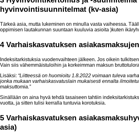
hyvinvointisuunnitelmat (kv-asia)
Tärkeä asia, mutta lukeminen on minulla vasta vaiheessa. Täällä 
oppimisen lautakunnan suuntaan kuuluvia asioita )kuten ikäryhm
4 Varhaiskasvatuksen asiakasmaksujen 
Indeksitarkistuksia vuodenvaihteen jälkeen. Jos oikein tulkitsen 
Vain siis vähemmäistuloihin ja korkeimman maksun bruttotulora
Lisäksi:
“Liitteessä on huomioitu 1.8.2022 voimaan tuleva varh
jonka mukaan varhaiskasvatuslain mukaisesti ennalta ilmoitetu
maksuttomia.”
Sinällään on aina hyvä tehdä tasaiseen tahtiin indeksitarkistuksi
vuotta, ja sitten tulisi kerralla tuntuvia korotuksia.
5 Varhaiskasvatuksen asiakasmaksuhyvi
asia)