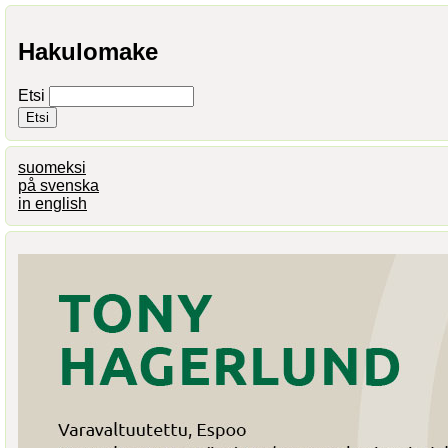
Hakulomake
Etsi
suomeksi
på svenska
in english