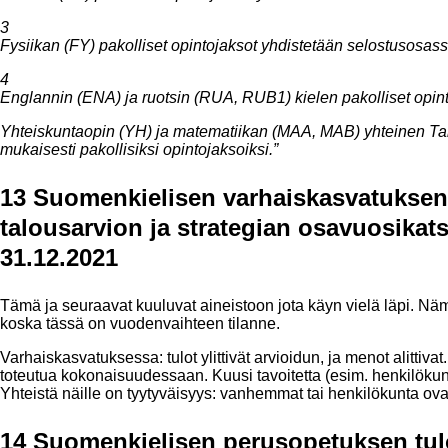
3
Fysiikan (FY) pakolliset opintojaksot yhdistetään selostusosass
4
Englannin (ENA) ja ruotsin (RUA, RUB1) kielen pakolliset opin
Yhteiskuntaopin (YH) ja matematiikan (MAA, MAB) yhteinen Talo
mukaisesti pakollisiksi opintojaksoiksi.”
13 Suomenkielisen varhaiskasvatuksen
talousarvion ja strategian osavuosikat
31.12.2021
Tämä ja seuraavat kuuluvat aineistoon jota käyn vielä läpi. 
koska tässä on vuodenvaihteen tilanne.
Varhaiskasvatuksessa: tulot ylittivät arvioidun, ja menot alittivat. 
toteutua kokonaisuudessaan. Kuusi tavoitetta (esim. henkilökunn
Yhteistä näille on tyytyväisyys: vanhemmat tai henkilökunta ov
14 Suomenkielisen perusopetuksen tul