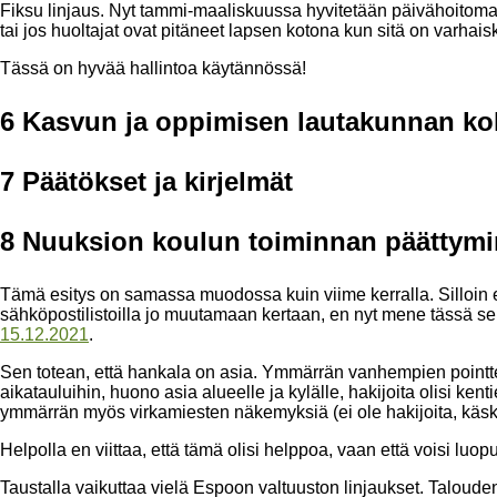
Fiksu linjaus. Nyt tammi-maaliskuussa hyvitetään päivähoitomaksut
tai jos huoltajat ovat pitäneet lapsen kotona kun sitä on varhai
Tässä on hyvää hallintoa käytännössä!
6 Kasvun ja oppimisen lautakunnan kok
7 Päätökset ja kirjelmät
8 Nuuksion koulun toiminnan päättymi
Tämä esitys on samassa muodossa kuin viime kerralla. Silloin es
sähköpostilistoilla jo muutamaan kertaan, en nyt mene tässä 
15.12.2021
.
Sen totean, että hankala on asia. Ymmärrän vanhempien pointte
aikatauluihin, huono asia alueelle ja kylälle, hakijoita olisi k
ymmärrän myös virkamiesten näkemyksiä (ei ole hakijoita, käsket
Helpolla en viittaa, että tämä olisi helppoa, vaan että voisi luopu
Taustalla vaikuttaa vielä Espoon valtuuston linjaukset. Taloude