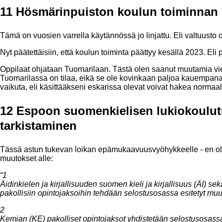
11 Hösmärinpuiston koulun toiminnan
Tämä on vuosien varrella käytännössä jo linjattu. Eli valtuusto
Nyt päätettäisiin, että koulun toiminta päättyy kesällä 2023. Eli
Oppilaat ohjataan Tuomarilaan. Tästä olen saanut muutamia vie
Tuomarilassa on tilaa, eikä se ole kovinkaan paljoa kauempana
vaikuta, eli käsittääkseni eskarissa olevat voivat hakea normaa
12 Espoon suomenkielisen lukiokoulut
tarkistaminen
Tässä astun tukevan loikan epämukaavuusvyöhykkeelle - en ole 
muutokset alle:
“1
Äidinkielen ja kirjallisuuden suomen kieli ja kirjallisuus (ÄI) s
pakollisiin opintojaksoihin tehdään selostusosassa esitetyt muu
2
Kemian (KE) pakolliset opintojaksot yhdistetään selostusosassa