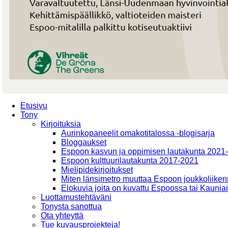
Etusivu
Tony
Kirjoituksia
Aurinkopaneelit omakotitalossa -blogisarja
Bloggaukset
Espoon kasvun ja oppimisen lautakunta 2021
Espoon kulttuurilautakunta 2017-2021
Mielipidekirjoitukset
Miten länsimetro muuttaa Espoon joukkoliiken
Elokuvia joita on kuvattu Espoossa tai Kaunia
Luottamustehtäväni
Tonysta sanottua
Ota yhteyttä
Tue kuvausprojekteja!