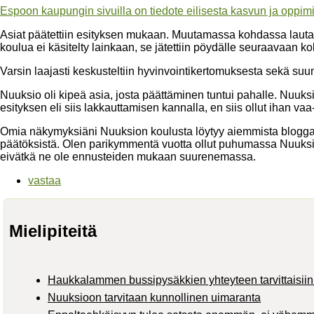
Espoon kaupungin sivuilla on tiedote eilisesta kasvun ja oppi
Asiat päätettiin esityksen mukaan. Muutamassa kohdassa lautaku
koulua ei käsitelty lainkaan, se jätettiin pöydälle seuraavaan 
Varsin laajasti keskusteltiin hyvinvointikertomuksesta sekä su
Nuuksio oli kipeä asia, josta päättäminen tuntui pahalle. Nuuksio
esityksen eli siis lakkauttamisen kannalla, en siis ollut ihan v
Omia näkymyksiäni Nuuksion koulusta löytyy aiemmista bloggauk
päätöksistä. Olen parikymmentä vuotta ollut puhumassa Nuuksion
eivätkä ne ole ennusteiden mukaan suurenemassa.
vastaa
Mielipiteitä
Haukkalammen bussipysäkkien yhteyteen tarvittaisiin 
Nuuksioon tarvitaan kunnollinen uimaranta