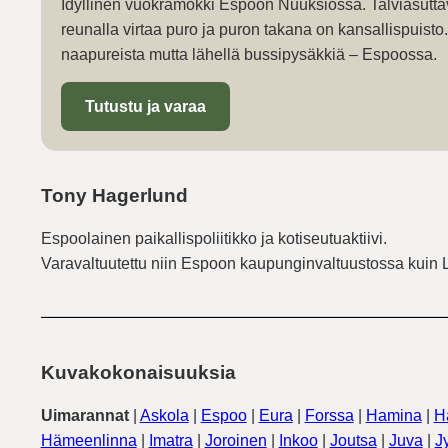
Idyllinen vuokramökki Espoon Nuuksiossa. Talviasutta
reunalla virtaa puro ja puron takana on kansallispuist
naapureista mutta lähellä bussipysäkkiä – Espoossa.
Tutustu ja varaa
Tony Hagerlund
Espoolainen paikallispoliitikko ja kotiseutuaktiivi.
Varavaltuutettu niin Espoon kaupunginvaltuustossa kuin 
Kuvakokonaisuuksia
Uimarannat
|
Askola
|
Espoo
|
Eura
|
Forssa
|
Hamina
|
H
Hämeenlinna
|
Imatra
|
Joroinen
|
Inkoo
|
Joutsa
|
Juva
|
J