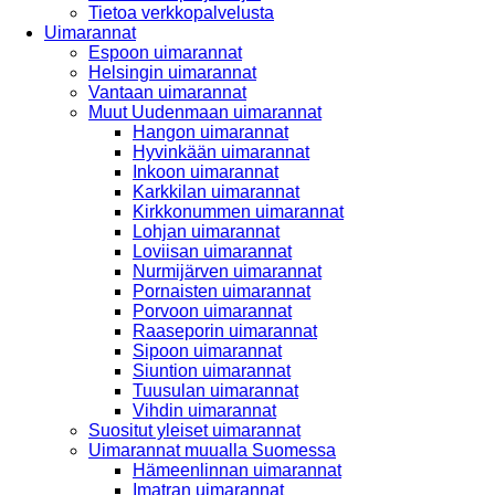
Tietoa verkkopalvelusta
Uimarannat
Espoon uimarannat
Helsingin uimarannat
Vantaan uimarannat
Muut Uudenmaan uimarannat
Hangon uimarannat
Hyvinkään uimarannat
Inkoon uimarannat
Karkkilan uimarannat
Kirkkonummen uimarannat
Lohjan uimarannat
Loviisan uimarannat
Nurmijärven uimarannat
Pornaisten uimarannat
Porvoon uimarannat
Raaseporin uimarannat
Sipoon uimarannat
Siuntion uimarannat
Tuusulan uimarannat
Vihdin uimarannat
Suositut yleiset uimarannat
Uimarannat muualla Suomessa
Hämeenlinnan uimarannat
Imatran uimarannat