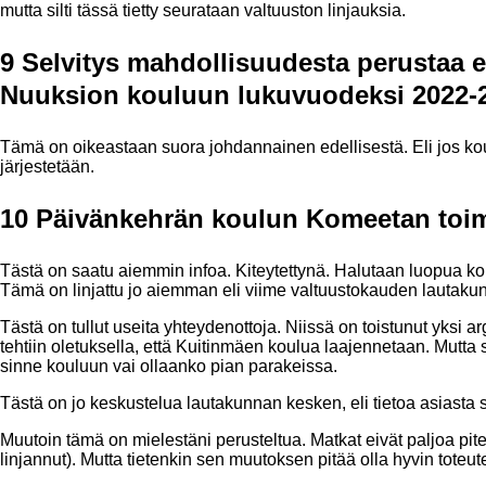
mutta silti tässä tietty seurataan valtuuston linjauksia.
9 Selvitys mahdollisuudesta perustaa 
Nuuksion kouluun lukuvuodeksi 2022-23
Tämä on oikeastaan suora johdannainen edellisestä. Eli jos kou
järjestetään.
10 Päivänkehrän koulun Komeetan toim
Tästä on saatu aiemmin infoa. Kiteytettynä. Halutaan luopua koulu
Tämä on linjattu jo aiemman eli viime valtuustokauden lautaku
Tästä on tullut useita yhteydenottoja. Niissä on toistunut yksi arg
tehtiin oletuksella, että Kuitinmäen koulua laajennetaan. Mutta 
sinne kouluun vai ollaanko pian parakeissa.
Tästä on jo keskustelua lautakunnan kesken, eli tietoa asiasta
Muutoin tämä on mielestäni perusteltua. Matkat eivät paljoa piten
linjannut). Mutta tietenkin sen muutoksen pitää olla hyvin toteutettu