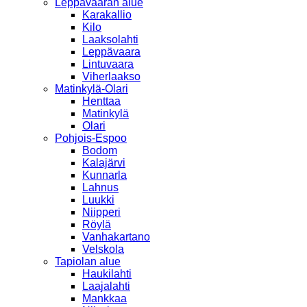
Leppävaaran alue
Karakallio
Kilo
Laaksolahti
Leppävaara
Lintuvaara
Viherlaakso
Matinkylä-Olari
Henttaa
Matinkylä
Olari
Pohjois-Espoo
Bodom
Kalajärvi
Kunnarla
Lahnus
Luukki
Niipperi
Röylä
Vanhakartano
Velskola
Tapiolan alue
Haukilahti
Laajalahti
Mankkaa