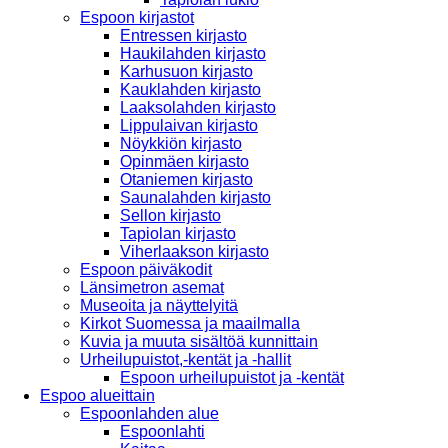
Espoon kirjastot
Entressen kirjasto
Haukilahden kirjasto
Karhusuon kirjasto
Kauklahden kirjasto
Laaksolahden kirjasto
Lippulaivan kirjasto
Nöykkiön kirjasto
Opinmäen kirjasto
Otaniemen kirjasto
Saunalahden kirjasto
Sellon kirjasto
Tapiolan kirjasto
Viherlaakson kirjasto
Espoon päiväkodit
Länsimetron asemat
Museoita ja näyttelyitä
Kirkot Suomessa ja maailmalla
Kuvia ja muuta sisältöä kunnittain
Urheilupuistot,-kentät ja -hallit
Espoon urheilupuistot ja -kentät
Espoo alueittain
Espoonlahden alue
Espoonlahti