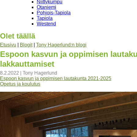
Niittykumpu
Otaniemi
Pohjois-Tapiola
Tapiola
Westend
Olet täällä
Etusivu
|
Blogit
|
Tony Hagerlund:n blogi
Espoon kasvun ja oppimisen lautaku
lakkauttamiset
8.2.2022
|
Tony Hagerlund
Espoon kasvun ja oppimisen lautakunta 2021-2025
Opetus ja koulutus