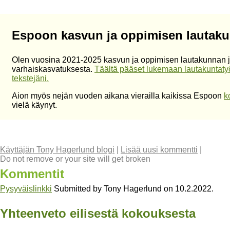
Espoon kasvun ja oppimisen lautaku
Olen vuosina 2021-2025 kasvun ja oppimisen lautakunnan j
varhaiskasvatuksesta.
Täältä pääset lukemaan lautakuntatyöh
tekstejäni.
Aion myös nejän vuoden aikana vierailla kaikissa Espoon
k
vielä käynyt.
Käyttäjän Tony Hagerlund blogi
|
Lisää uusi kommentti
|
Do not remove or your site will get broken
Kommentit
Pysyväislinkki
Submitted by
Tony Hagerlund
on
10.2.2022
.
Yhteenveto eilisestä kokouksesta