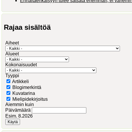
Ennaltaehkäisyyn tulee satsata enemmän, ei vähem
Rajaa sisältöä
Aiheet
Alueet
Kokonaisuudet
Tyyppi
Artikkeli
Blogimerkintä
Kuvatarina
Mielipidekirjoitus
Aiemmin kuin
Päivämäärä
Esim. 8.2026