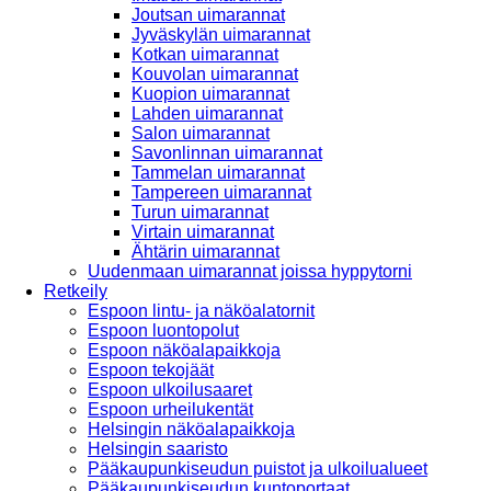
Joutsan uimarannat
Jyväskylän uimarannat
Kotkan uimarannat
Kouvolan uimarannat
Kuopion uimarannat
Lahden uimarannat
Salon uimarannat
Savonlinnan uimarannat
Tammelan uimarannat
Tampereen uimarannat
Turun uimarannat
Virtain uimarannat
Ähtärin uimarannat
Uudenmaan uimarannat joissa hyppytorni
Retkeily
Espoon lintu- ja näköalatornit
Espoon luontopolut
Espoon näköalapaikkoja
Espoon tekojäät
Espoon ulkoilusaaret
Espoon urheilukentät
Helsingin näköalapaikkoja
Helsingin saaristo
Pääkaupunkiseudun puistot ja ulkoilualueet
Pääkaupunkiseudun kuntoportaat