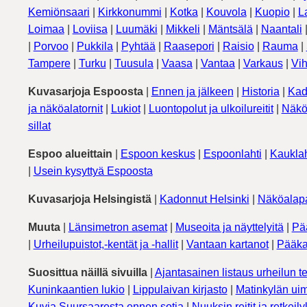
Kemiönsaari
|
Kirkkonummi
|
Kotka
|
Kouvola
|
Kuopio
|
L
Loimaa
|
Loviisa
|
Luumäki
|
Mikkeli
|
Mäntsälä
|
Naantali
|
Porvoo
|
Pukkila
|
Pyhtää
|
Raasepori
|
Raisio
|
Rauma
|
Tampere
|
Turku
|
Tuusula
|
Vaasa
|
Vantaa
|
Varkaus
|
Vih
Kuvasarjoja Espoosta
|
Ennen ja jälkeen
|
Historia
|
Kad
ja näköalatornit
|
Lukiot
|
Luontopolut ja ulkoilureitit
|
Näkö
sillat
Espoo alueittain
|
Espoon keskus
|
Espoonlahti
|
Kauklah
|
Usein kysyttyä Espoosta
Kuvasarjoja Helsingistä
|
Kadonnut Helsinki
|
Näköalapa
Muuta
|
Länsimetron asemat
|
Museoita ja näyttelyitä
|
Pä
|
Urheilupuistot,-kentät ja -hallit
|
Vantaan kartanot
|
Pääka
Suosittua näillä sivuilla
|
Ajantasainen listaus urheilun te
Kuninkaantien lukio
|
Lippulaivan kirjasto
|
Matinkylän uim
Kuvia Suursaaresta ennen sotia
|
Nuuksin reitit ja retkeil