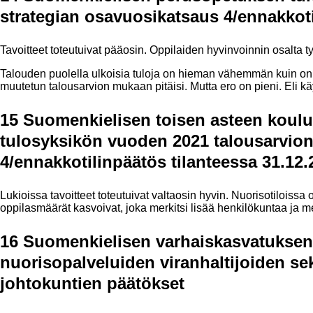
strategian osavuosikatsaus 4/ennakkoti
Tavoitteet toteutuivat pääosin. Oppilaiden hyvinvoinnin osalta ty
Talouden puolella ulkoisia tuloja on hieman vähemmän kuin on
muutetun talousarvion mukaan pitäisi. Mutta ero on pieni. Eli 
15 Suomenkielisen toisen asteen koulu
tulosyksikön vuoden 2021 talousarvion
4/ennakkotilinpäätös tilanteessa 31.12.
Lukioissa tavoitteet toteutuivat valtaosin hyvin. Nuorisotiloissa
oppilasmäärät kasvoivat, joka merkitsi lisää henkilökuntaa ja m
16 Suomenkielisen varhaiskasvatuksen,
nuorisopalveluiden viranhaltijoiden se
johtokuntien päätökset